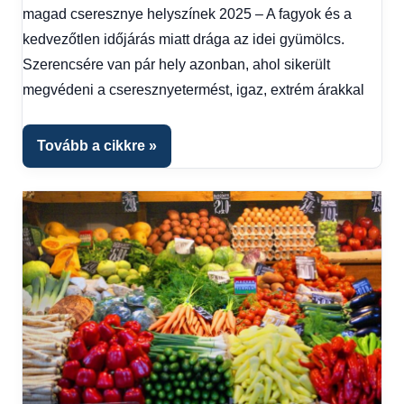
magad cseresznye helyszínek 2025 – A fagyok és a
Hírek
1
kedvezőtlen időjárás miatt drága az idei gyümölcs.
kézből
Szerencsére van pár hely azonban, ahol sikerült
megvédeni a cseresznyetermést, igaz, extrém árakkal
Tovább a cikkre