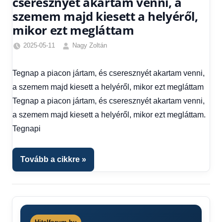
cseresznyét akartam venni, a
szemem majd kiesett a helyéről,
mikor ezt megláttam
2025-05-11
Nagy Zoltán
Egyéb
,
Hírek
Tegnap a piacon jártam, és cseresznyét akartam venni,
1
a szemem majd kiesett a helyéről, mikor ezt megláttam
kézből
Tegnap a piacon jártam, és cseresznyét akartam venni,
a szemem majd kiesett a helyéről, mikor ezt megláttam.
Tegnapi
Tovább a cikkre