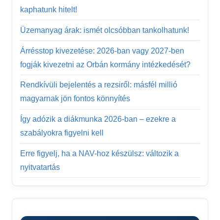
kaphatunk hitelt!
Üzemanyag árak: ismét olcsóbban tankolhatunk!
Árrésstop kivezetése: 2026-ban vagy 2027-ben
fogják kivezetni az Orbán kormány intézkedését?
Rendkívüli bejelentés a rezsiről: másfél millió
magyarnak jön fontos könnyítés
Így adózik a diákmunka 2026-ban – ezekre a
szabályokra figyelni kell
Erre figyelj, ha a NAV-hoz készülsz: változik a
nyitvatartás