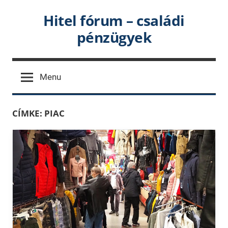
Skip
Hitel fórum – családi
to
pénzügyek
content
Menu
CÍMKE:
PIAC