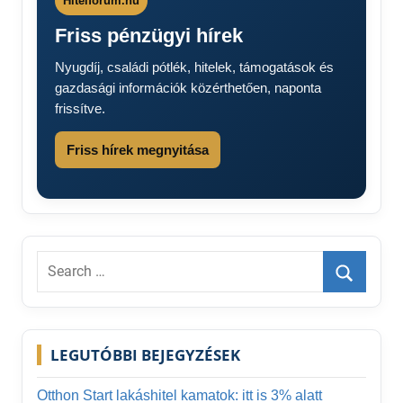
Hitelforum.hu
Friss pénzügyi hírek
Nyugdíj, családi pótlék, hitelek, támogatások és
gazdasági információk közérthetően, naponta
frissítve.
Friss hírek megnyitása
Search
for:
Search
LEGUTÓBBI BEJEGYZÉSEK
Otthon Start lakáshitel kamatok: itt is 3% alatt