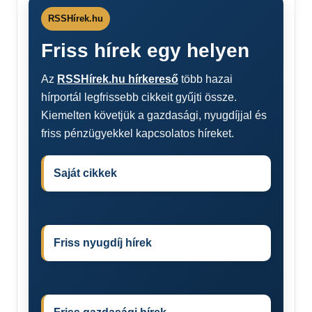
RSSHírek.hu
Friss hírek egy helyen
Az
RSSHírek.hu hírkereső
több hazai
hírportál legfrissebb cikkeit gyűjti össze.
Kiemelten követjük a gazdasági, nyugdíjjal és
friss pénzügyekkel kapcsolatos híreket.
Saját cikkek
Friss nyugdíj hírek