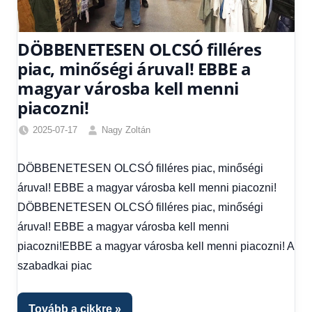
DÖBBENETESEN OLCSÓ filléres
piac, minőségi áruval! EBBE a
magyar városba kell menni
piacozni!
2025-07-17
Nagy Zoltán
Egyéb
,
Hírek
,
DÖBBENETESEN OLCSÓ filléres piac, minőségi
Hírek
áruval! EBBE a magyar városba kell menni piacozni!
1
kézből
DÖBBENETESEN OLCSÓ filléres piac, minőségi
áruval! EBBE a magyar városba kell menni
piacozni!EBBE a magyar városba kell menni piacozni! A
szabadkai piac
Tovább a cikkre