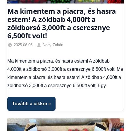
Ma kimentem a piacra, és hasra
estem! A zöldbab 4,000ft a
zöldborsó 3,000ft a cseresznye
6,500ft volt!
2025-06-06
Nagy Zoltán
Egyéb
,
Friss
Ma kimentem a piacra, és hasra estem! A zöldbab
hírek
,
4,000ft a zöldborsó 3,000ft a cseresznye 6,500ft volt! Ma
Gazdaság
,
Hírek
,
kimentem a piacra, és hasra estem! A zöldbab 4,000ft a
Hírek
zöldborsó 3,000ft a cseresznye 6,500ft volt! Egy
1
kézből
,
Hitel
Tovább a cikkre
fórum