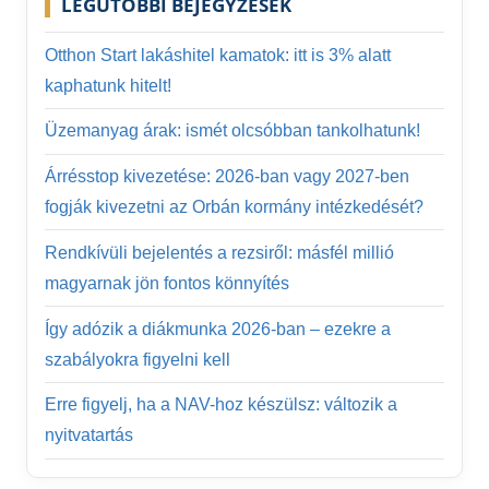
LEGUTÓBBI BEJEGYZÉSEK
Otthon Start lakáshitel kamatok: itt is 3% alatt
kaphatunk hitelt!
Üzemanyag árak: ismét olcsóbban tankolhatunk!
Árrésstop kivezetése: 2026-ban vagy 2027-ben
fogják kivezetni az Orbán kormány intézkedését?
Rendkívüli bejelentés a rezsiről: másfél millió
magyarnak jön fontos könnyítés
Így adózik a diákmunka 2026-ban – ezekre a
szabályokra figyelni kell
Erre figyelj, ha a NAV-hoz készülsz: változik a
nyitvatartás