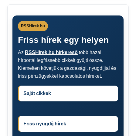
RSSHírek.hu
Friss hírek egy helyen
Az
RSSHírek.hu hírkereső
több hazai
hírportál legfrissebb cikkeit gyűjti össze.
Kiemelten követjük a gazdasági, nyugdíjjal és
friss pénzügyekkel kapcsolatos híreket.
Saját cikkek
Friss nyugdíj hírek