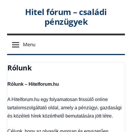
Skip
Hitel fórum – családi
to
pénzügyek
content
Menu
Rólunk
Rólunk – Hitelforum.hu
A Hitelforum.hu egy folyamatosan frissülő online
tartalomszolgáltató oldal, amely a pénzügyi, gazdasági
és közéleti hírek közérthető bemutatására jött létre.
Célunk, hogy az olvasók gyorsan és egyszerűen