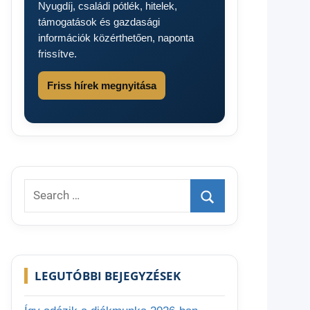
Nyugdíj, családi pótlék, hitelek,
támogatások és gazdasági
információk közérthetően, naponta
frissítve.
Friss hírek megnyitása
Search
for:
Search
LEGUTÓBBI BEJEGYZÉSEK