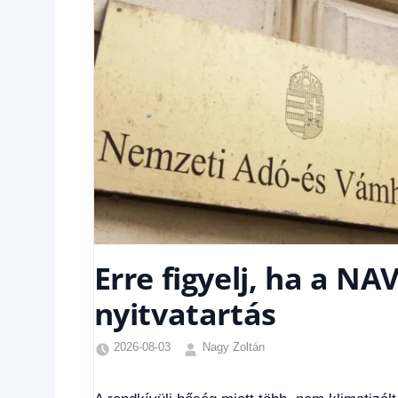
Erre figyelj, ha a NA
nyitvatartás
2026-08-03
Nagy Zoltán
Friss
hírek
,