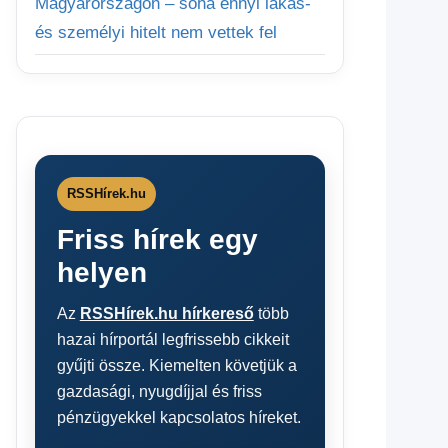
Magyarországon – soha ennyi lakás-
és személyi hitelt nem vettek fel
RSSHírek.hu
Friss hírek egy
helyen
Az
RSSHírek.hu hírkereső
több
hazai hírportál legfrissebb cikkeit
gyűjti össze. Kiemelten követjük a
gazdasági, nyugdíjjal és friss
pénzügyekkel kapcsolatos híreket.