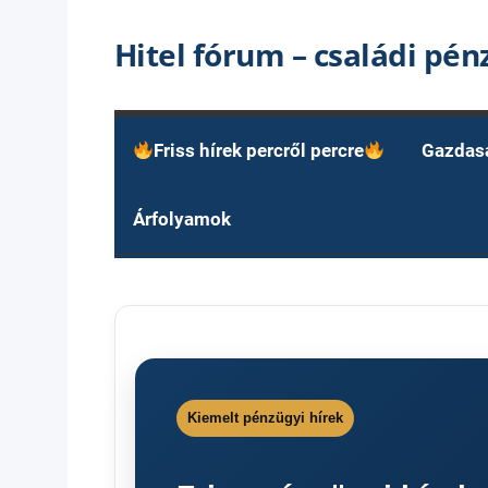
Skip
Hitel fórum – családi pé
to
content
Friss hírek percről percre
Gazdas
Árfolyamok
Kiemelt pénzügyi hírek