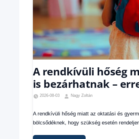
A rendkívüli hőség 
is bezárhatnak – err
2026-08-03
Nagy Zoltán
Friss
hírek
,
A rendkívüli hőség miatt az oktatási és gyer
Hírek
,
bölcsődéknek, hogy szükség esetén rendeljene
Hírek
1
kézből