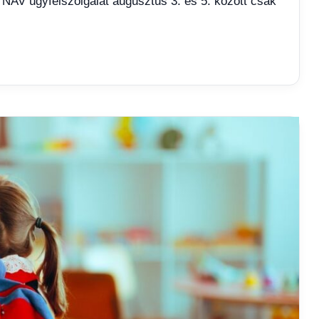
t NAV ügyfélszolgálat augusztus 3. és 5. között csak