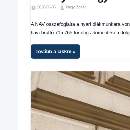
2026-08-05
Nagy Zoltán
Friss
hírek
,
A NAV összefoglalta a nyári diákmunkára vonat
Gazdaság
,
havi bruttó 715 765 forintig adómentesen dol
Hírek
,
Hírek
1
Tovább a cikkre
kézből
,
Hitel
fórum