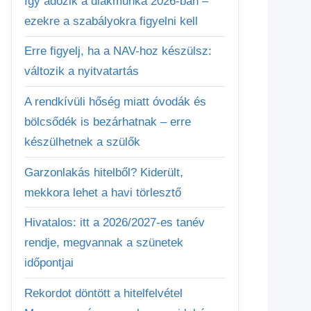
Így adózik a diákmunka 2026-ban –
ezekre a szabályokra figyelni kell
Erre figyelj, ha a NAV-hoz készülsz:
változik a nyitvatartás
A rendkívüli hőség miatt óvodák és
bölcsődék is bezárhatnak – erre
készülhetnek a szülők
Garzonlakás hitelből? Kiderült,
mekkora lehet a havi törlesztő
Hivatalos: itt a 2026/2027-es tanév
rendje, megvannak a szünetek
időpontjai
Rekordot döntött a hitelfelvétel