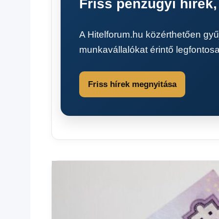
Friss pénzügyi hírek
A Hitelforum.hu közérthetően gyű
munkavállalókat érintő legfontos
Friss hírek megnyitása