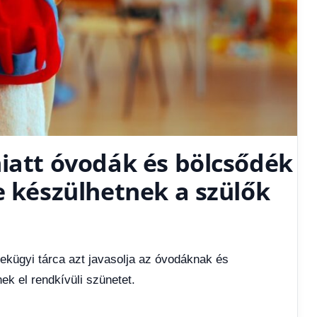
miatt óvodák és bölcsődék
e készülhetnek a szülők
mekügyi tárca azt javasolja az óvodáknak és
k el rendkívüli szünetet.