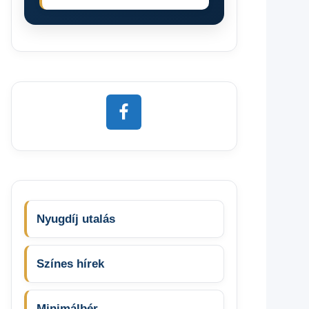
Nyugdíj utalás
Színes hírek
Minimálbér