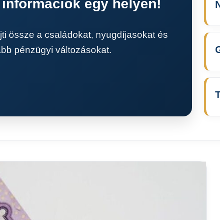
, információk egy helyen!
N
jti össze a családokat, nyugdíjasokat és
abb pénzügyi változásokat.
T