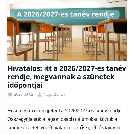
Hivatalos: itt a 2026/2027-es tanév
rendje, megvannak a szünetek
időpontjai
2026-08-02
Nagy Zoltán
Friss
hírek
,
Hivatalosan is megjelent a 2026/2027-es tanév rendje.
Hírek
,
Összegyűjtöttük a legfontosabb dátumokat, köztük a
Hírek
1
tanév kezdetét, végét, valamint az őszi, téli és tavaszi
kézből
,