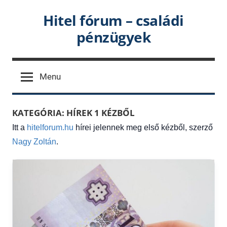
Skip
Hitel fórum – családi
to
pénzügyek
content
Menu
KATEGÓRIA:
HÍREK 1 KÉZBŐL
Itt a
hitelforum.hu
hírei jelennek meg első kézből, szerző
Nagy Zoltán
.