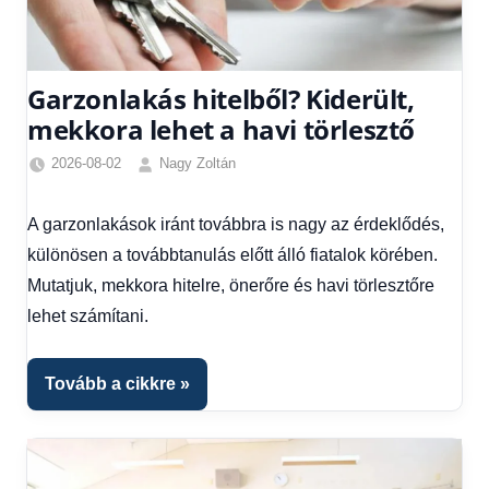
Garzonlakás hitelből? Kiderült,
mekkora lehet a havi törlesztő
2026-08-02
Nagy Zoltán
Friss
hírek
,
A garzonlakások iránt továbbra is nagy az érdeklődés,
Gazdaság
,
különösen a továbbtanulás előtt álló fiatalok körében.
Hírek
,
Hírek
Mutatjuk, mekkora hitelre, önerőre és havi törlesztőre
1
lehet számítani.
kézből
,
Hitel
fórum
Tovább a cikkre