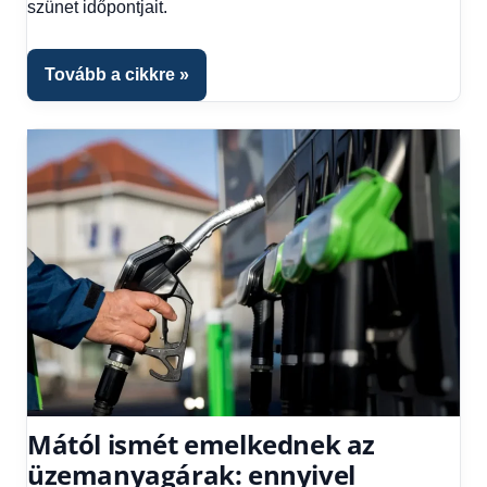
szünet időpontjait.
Hitel
fórum
Tovább a cikkre
Mától ismét emelkednek az
üzemanyagárak: ennyivel