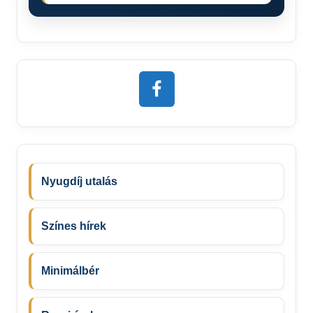
Nyugdíj utalás
Színes hírek
Minimálbér