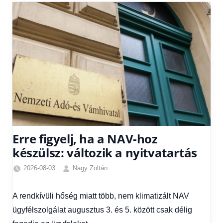
Erre figyelj, ha a NAV-hoz
készülsz: változik a nyitvatartás
2026-08-03
Nagy Zoltán
Friss
hírek
,
A rendkívüli hőség miatt több, nem klimatizált NAV
Hírek
,
ügyfélszolgálat augusztus 3. és 5. között csak délig
Hírek
1