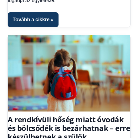
fogadja az ügyfeleket.
kézből
Tovább a cikkre
A rendkívüli hőség miatt óvodák
és bölcsődék is bezárhatnak – erre
készülhetnek a szülők