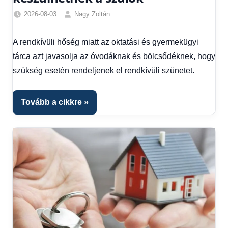
2026-08-03
Nagy Zoltán
Friss
hírek
,
A rendkívüli hőség miatt az oktatási és gyermekügyi
Hírek
,
tárca azt javasolja az óvodáknak és bölcsődéknek, hogy
Hírek
1
szükség esetén rendeljenek el rendkívüli szünetet.
kézből
Tovább a cikkre