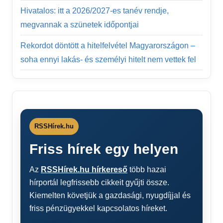
Hivatalos: itt a 2026/2027-es tanév rendje,
megvannak a szünetek időpontjai
Rekordot döntött a hitelfelvétel Magyarországon –
soha ennyi lakás- és személyi hitelt nem vettek fel
RSSHírek.hu
Friss hírek egy helyen
Az
RSSHírek.hu hírkereső
több hazai
hírportál legfrissebb cikkeit gyűjti össze.
Kiemelten követjük a gazdasági, nyugdíjjal és
friss pénzügyekkel kapcsolatos híreket.