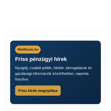
lapozása
Hitelforum.hu
Friss pénzügyi hírek
Nyugdíj, családi pótlék, hitelek, támogatások és
gazdasági információk közérthetően, naponta
frissítve.
Friss hírek megnyitása