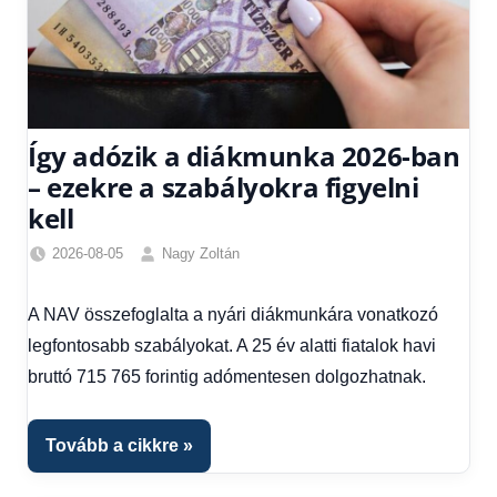
Így adózik a diákmunka 2026-ban
– ezekre a szabályokra figyelni
kell
2026-08-05
Nagy Zoltán
Friss
hírek
,
A NAV összefoglalta a nyári diákmunkára vonatkozó
Gazdaság
,
legfontosabb szabályokat. A 25 év alatti fiatalok havi
Hírek
,
Hírek
bruttó 715 765 forintig adómentesen dolgozhatnak.
1
kézből
,
Tovább a cikkre
Hitel
fórum