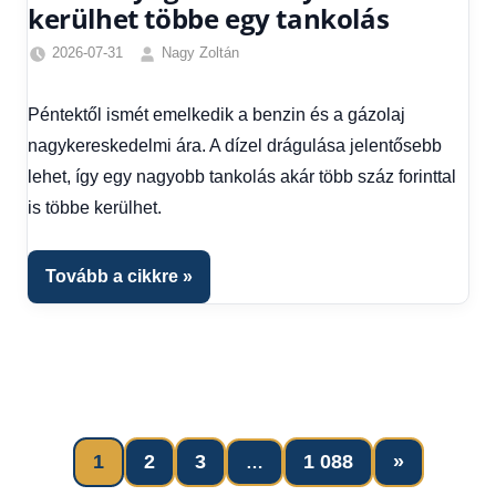
kerülhet többe egy tankolás
2026-07-31
Nagy Zoltán
Friss
hírek
,
Péntektől ismét emelkedik a benzin és a gázolaj
Gazdaság
,
nagykereskedelmi ára. A dízel drágulása jelentősebb
Hírek
,
Hírek
lehet, így egy nagyobb tankolás akár több száz forinttal
1
is többe kerülhet.
kézből
,
Hitel
fórum
Tovább a cikkre
Next
1
2
3
1 088
»
…
Bejegyzések
Posts