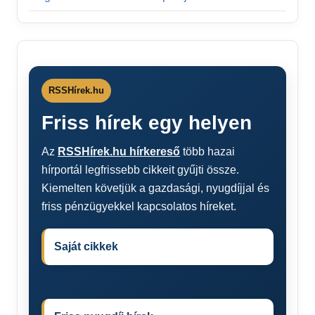
RSSHírek.hu
Friss hírek egy helyen
Az
RSSHírek.hu hírkereső
több hazai
hírportál legfrissebb cikkeit gyűjti össze.
Kiemelten követjük a gazdasági, nyugdíjjal és
friss pénzügyekkel kapcsolatos híreket.
Saját cikkek