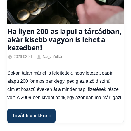
Ha ilyen 200‑as lapul a tárcádban,
akár kisebb vagyon is lehet a
kezedben!
2026-02-21
Nagy Zoltán
Friss
hírek
,
Sokan talán már el is felejtették, hogy létezett papír
Gazdaság
,
alapú 200 forintos bankjegy, pedig ez a zöld színű
Hírek
,
Hírek
címlet hosszú éveken át a mindennapi fizetések része
1
volt. A 2009-ben kivont bankjegy azonban ma már igazi
kézből
,
Hitel
fórum
Tovább a cikkre