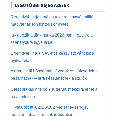
LEGUTÓBBI BEJEGYZÉSEK
Rendkívüli bejelentés a rezsiről: másfél millió
magyarnak jön fontos könnyítés
Így adózik a diákmunka 2026-ban – ezekre a
szabályokra figyelni kell
Erre figyelj, ha a NAV-hoz készülsz: változik a
nyitvatartás
A rendkívüli hőség miatt óvodák és bölcsődék is
bezárhatnak – erre készülhetnek a szülők
Garzonlakás hitelből? Kiderült, mekkora lehet a
havi törlesztő
Hivatalos: itt a 2026/2027-es tanév rendje,
megvannak a szünetek időpontjai