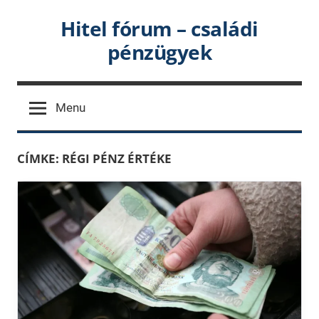
Skip
Hitel fórum – családi
to
pénzügyek
content
Menu
CÍMKE:
RÉGI PÉNZ ÉRTÉKE