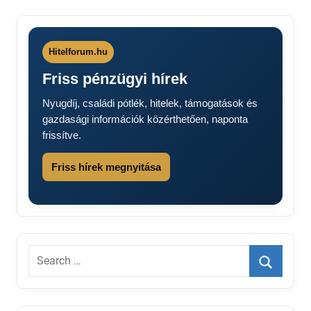
Hitelforum.hu
Friss pénzügyi hírek
Nyugdíj, családi pótlék, hitelek, támogatások és
gazdasági információk közérthetően, naponta
frissítve.
Friss hírek megnyitása
Search
for:
Search