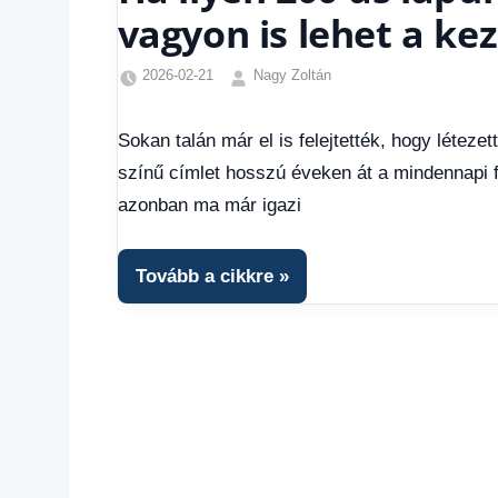
vagyon is lehet a ke
2026-02-21
Nagy Zoltán
Friss
hírek
,
Sokan talán már el is felejtették, hogy létezet
Gazdaság
,
színű címlet hosszú éveken át a mindennapi f
Hírek
,
Hírek
azonban ma már igazi
1
kézből
,
Hitel
Tovább a cikkre
fórum