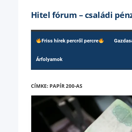
Skip
Hitel fórum – családi pé
to
content
Friss hírek percről percre
Gazdas
Árfolyamok
CÍMKE:
PAPÍR 200-AS