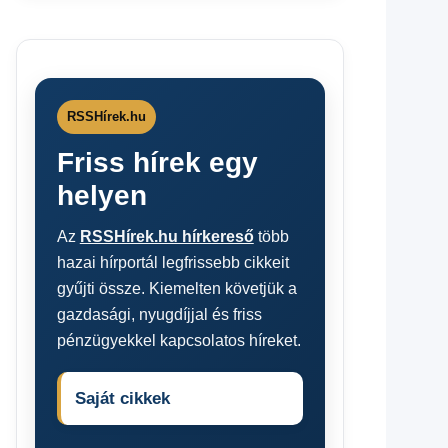
RSSHírek.hu
Friss hírek egy
helyen
Az
RSSHírek.hu hírkereső
több
hazai hírportál legfrissebb cikkeit
gyűjti össze. Kiemelten követjük a
gazdasági, nyugdíjjal és friss
pénzügyekkel kapcsolatos híreket.
Saját cikkek