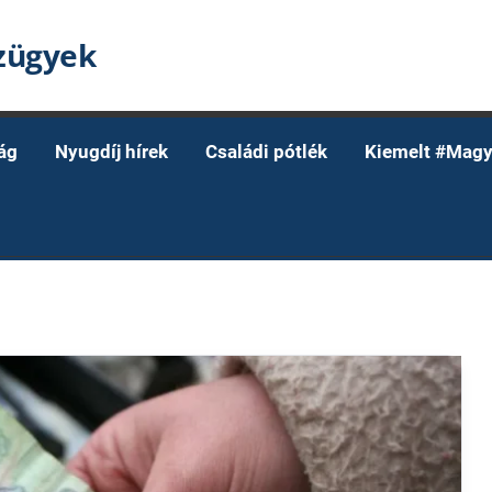
nzügyek
ág
Nyugdíj hírek
Családi pótlék
Kiemelt #Magy