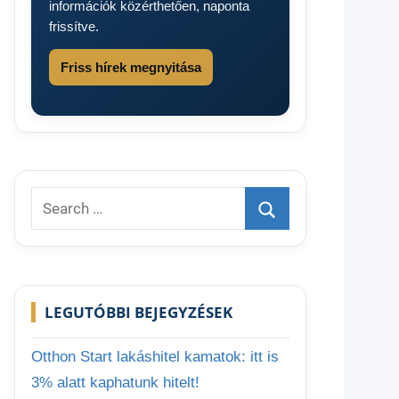
információk közérthetően, naponta
frissítve.
Friss hírek megnyitása
Search
for:
Search
LEGUTÓBBI BEJEGYZÉSEK
Otthon Start lakáshitel kamatok: itt is
3% alatt kaphatunk hitelt!