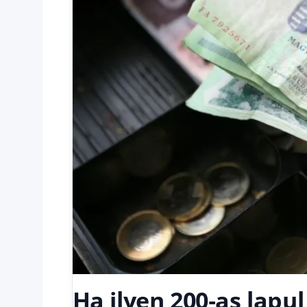
Ha ilyen 200‑as lapu