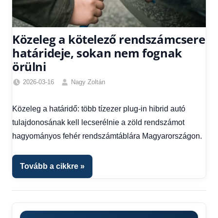
Közeleg a kötelező rendszámcsere
határideje, sokan nem fognak
örülni
2026-03-16
Nagy Zoltán
Friss
hírek
,
Közeleg a határidő: több tízezer plug-in hibrid autó
Hírek
,
tulajdonosának kell lecserélnie a zöld rendszámot
Hírek
1
hagyományos fehér rendszámtáblára Magyarországon.
kézből
Tovább a cikkre