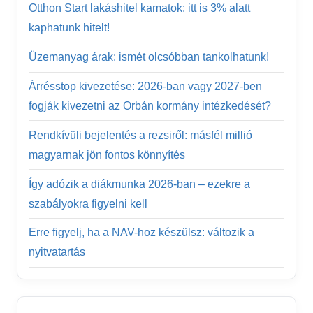
Otthon Start lakáshitel kamatok: itt is 3% alatt
kaphatunk hitelt!
Üzemanyag árak: ismét olcsóbban tankolhatunk!
Árrésstop kivezetése: 2026-ban vagy 2027-ben
fogják kivezetni az Orbán kormány intézkedését?
Rendkívüli bejelentés a rezsiről: másfél millió
magyarnak jön fontos könnyítés
Így adózik a diákmunka 2026-ban – ezekre a
szabályokra figyelni kell
Erre figyelj, ha a NAV-hoz készülsz: változik a
nyitvatartás