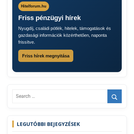
Hitelforum.hu
Friss pénzügyi hírek
Nyugdíj, családi pótlék, hitelek, támogatások és
gazdasági információk közérthetően, naponta
frissítve.
Friss hírek megnyitása
Search
for:
Search
LEGUTÓBBI BEJEGYZÉSEK