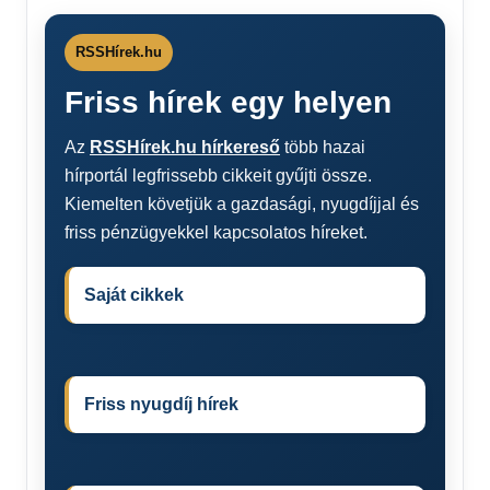
RSSHírek.hu
Friss hírek egy helyen
Az
RSSHírek.hu hírkereső
több hazai
hírportál legfrissebb cikkeit gyűjti össze.
Kiemelten követjük a gazdasági, nyugdíjjal és
friss pénzügyekkel kapcsolatos híreket.
Saját cikkek
Friss nyugdíj hírek