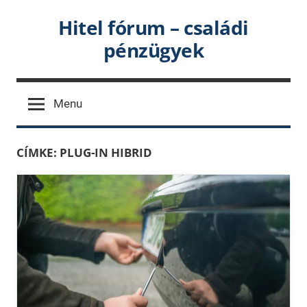
Skip
Hitel fórum – családi
to
pénzügyek
content
Menu
CÍMKE:
PLUG-IN HIBRID