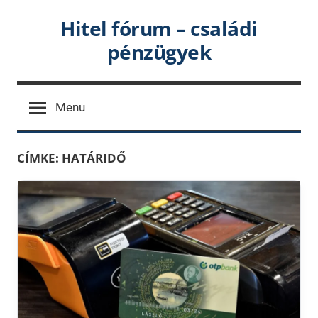
Skip
Hitel fórum – családi
to
pénzügyek
content
Menu
CÍMKE:
HATÁRIDŐ