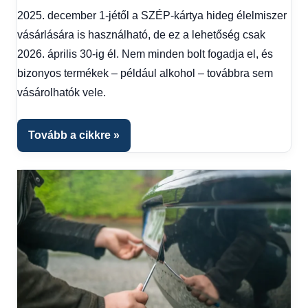
hírek
,
2025. december 1-jétől a SZÉP-kártya hideg élelmiszer
Gazdaság
,
vásárlására is használható, de ez a lehetőség csak
Hírek
,
Hírek
2026. április 30-ig él. Nem minden bolt fogadja el, és
1
bizonyos termékek – például alkohol – továbbra sem
kézből
,
vásárolhatók vele.
Hitel
fórum
Tovább a cikkre