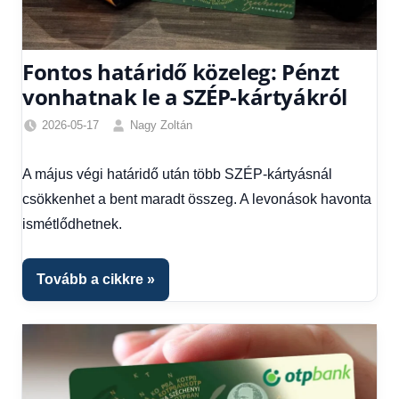
Fontos határidő közeleg: Pénzt
vonhatnak le a SZÉP-kártyákról
2026-05-17
Nagy Zoltán
Friss
hírek
,
A május végi határidő után több SZÉP-kártyásnál
Gazdaság
,
csökkenhet a bent maradt összeg. A levonások havonta
Hírek
,
Hírek
ismétlődhetnek.
1
kézből
Tovább a cikkre