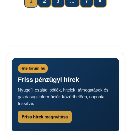
Next
1
2
3
7
»
…
Bejegyzések
Posts
lapozása
Hitelforum.hu
Friss pénzügyi hírek
Nyugdíj, családi pótlék, hitelek, támogatások és
gazdasági információk közérthetően, naponta
frissítve.
Friss hírek megnyitása