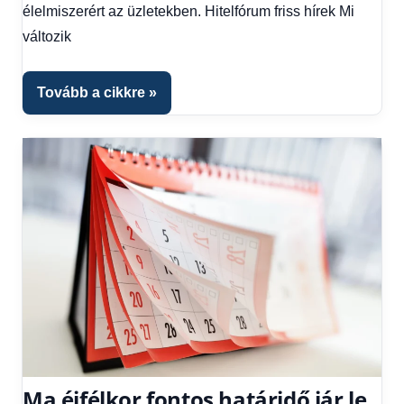
élelmiszerért az üzletekben. Hitelfórum friss hírek Mi
Hitel
változik
fórum
Tovább a cikkre
Ma éjfélkor fontos határidő jár le