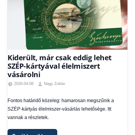
Kiderült, már csak eddig lehet
SZÉP-kártyával élelmiszert
vásárolni
2026-04-08
Nagy Zoltán
Friss
hírek
,
Fontos határidő közeleg: hamarosan megszűnik a
Gazdaság
,
SZÉP-kártyás élelmiszer-vásárlás lehetősége. Itt
Hírek
,
Hírek
vannak a részletek.
1
kézből
,