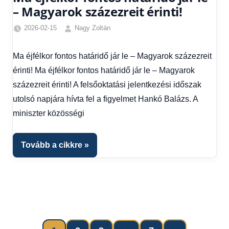
– Magyarok százezreit érinti!
2026-02-15
Nagy Zoltán
Egyéb
,
Friss
Ma éjfélkor fontos határidő jár le – Magyarok százezreit
hírek
,
érinti! Ma éjfélkor fontos határidő jár le – Magyarok
Hírek
,
Hírek
százezreit érinti! A felsőoktatási jelentkezési időszak
1
utolsó napjára hívta fel a figyelmet Hankó Balázs. A
kézből
miniszter közösségi
Tovább a cikkre