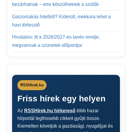
bezárhatnak – erre készülhetnek a szülők
Garzonlakás hitelből? Kiderült, mekkora lehet a
havi törlesztő
Hivatalos: itt a 2026/2027-es tanév rendje,
megvannak a szünetek időpontjai
RSSHírek.hu
Friss hírek egy helyen
Az
RSSHírek.hu hírkereső
több hazai
hírportál legfrissebb cikkeit gyűjti össze.
Kiemelten követjük a gazdasági, nyugdíjjal és