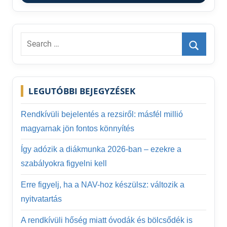
Search
for:
Search
LEGUTÓBBI BEJEGYZÉSEK
Rendkívüli bejelentés a rezsiről: másfél millió
magyarnak jön fontos könnyítés
Így adózik a diákmunka 2026-ban – ezekre a
szabályokra figyelni kell
Erre figyelj, ha a NAV-hoz készülsz: változik a
nyitvatartás
A rendkívüli hőség miatt óvodák és bölcsődék is