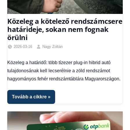
Közeleg a kötelező rendszámcsere
határideje, sokan nem fognak
örülni
2026-03-16
Nagy Zoltán
Friss
hírek
,
Közeleg a határidő: több tízezer plug-in hibrid autó
Hírek
,
tulajdonosának kell lecserélnie a zöld rendszámot
Hírek
1
hagyományos fehér rendszámtáblára Magyarországon.
kézből
Tovább a cikkre