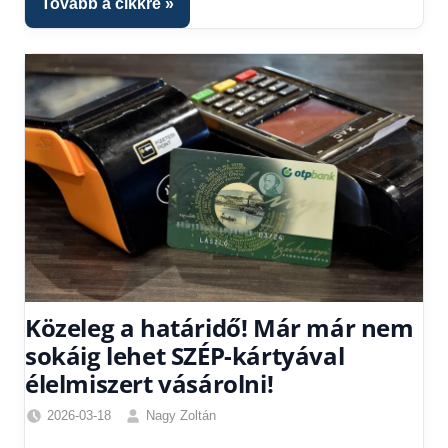
Tovább a cikkre
Hitel
fórum
Közeleg a határidő! Már már nem
sokáig lehet SZÉP-kártyával
élelmiszert vásárolni!
2026-03-18
Nagy Zoltán
Friss