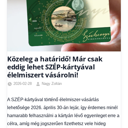
Közeleg a határidő! Már csak
eddig lehet SZÉP-kártyával
élelmiszert vásárolni!
2026-02-28
Nagy Zoltán
Friss
hírek
,
A SZÉP-kártyával történő élelmiszer-vásárlás
Gazdaság
,
lehetősége 2026. április 30-án lejár, így érdemes minél
Hírek
,
Hírek
hamarabb felhasználni a kártyán lévő egyenleget erre a
1
célra, amíg még jogszerűen fizethetsz vele hideg
kézből
,