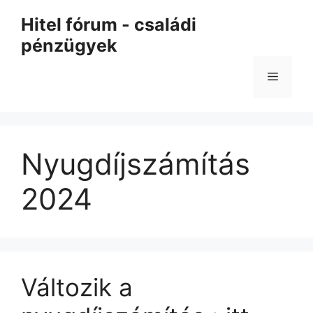
Kilépés
Hitel fórum - családi
a
pénzügyek
tartalomba
Menü
Nyugdíjszámítás
2024
Változik a