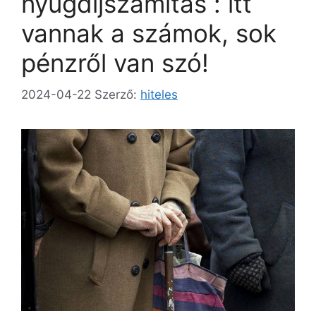
nyugdíjszámítás : itt
vannak a számok, sok
pénzről van szó!
2024-04-22
Szerző:
hiteles