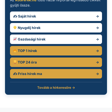
gyűjti össze.
✍️ Saját hírek
→
Nyugdíj hírek
→
Gazdasági hírek
→
TOP 1 hírek
→
TOP 24 óra
→
✍️ Friss hírek ma
→
Tovább a hírkeresőre →