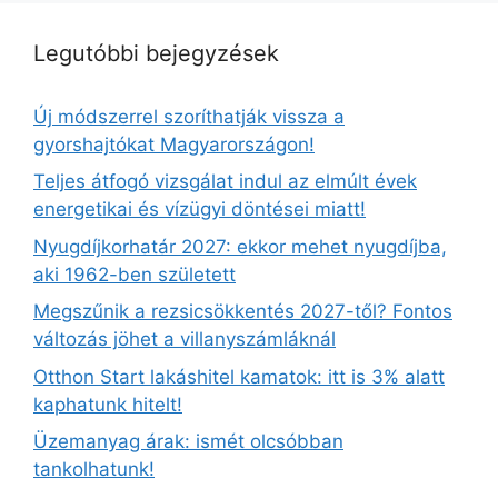
Legutóbbi bejegyzések
Új módszerrel szoríthatják vissza a
gyorshajtókat Magyarországon!
Teljes átfogó vizsgálat indul az elmúlt évek
energetikai és vízügyi döntései miatt!
Nyugdíjkorhatár 2027: ekkor mehet nyugdíjba,
aki 1962-ben született
Megszűnik a rezsicsökkentés 2027-től? Fontos
változás jöhet a villanyszámláknál
Otthon Start lakáshitel kamatok: itt is 3% alatt
kaphatunk hitelt!
Üzemanyag árak: ismét olcsóbban
tankolhatunk!