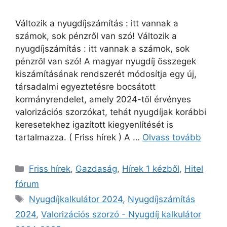
Változik a nyugdíjszámítás : itt vannak a
számok, sok pénzről van szó! Változik a
nyugdíjszámítás : itt vannak a számok, sok
pénzről van szó! A magyar nyugdíj összegek
kiszámításának rendszerét módosítja egy új,
társadalmi egyeztetésre bocsátott
kormányrendelet, amely 2024-től érvényes
valorizációs szorzókat, tehát nyugdíjak korábbi
keresetekhez igazított kiegyenlítését is
tartalmazza. ( Friss hírek ) A …
Olvass tovább
Kategória
Friss hírek
,
Gazdaság
,
Hírek 1 kézből
,
Hitel
fórum
Címkék
Nyugdíjkalkulátor 2024
,
Nyugdíjszámítás
2024
,
Valorizációs szorzó - Nyugdíj kalkulátor