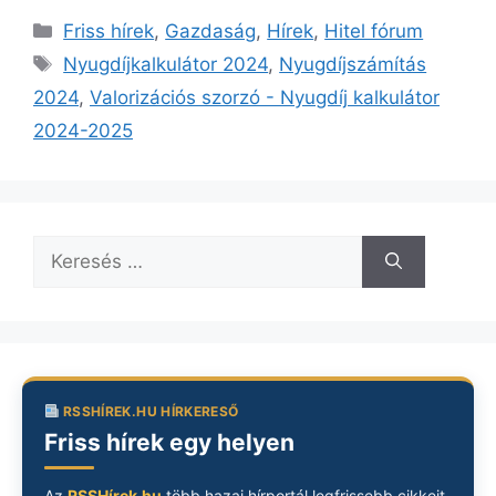
Kategória
Friss hírek
,
Gazdaság
,
Hírek
,
Hitel fórum
Címkék
Nyugdíjkalkulátor 2024
,
Nyugdíjszámítás
2024
,
Valorizációs szorzó - Nyugdíj kalkulátor
2024-2025
Keresés:
RSSHÍREK.HU HÍRKERESŐ
Friss hírek egy helyen
Az
RSSHírek.hu
több hazai hírportál legfrissebb cikkeit