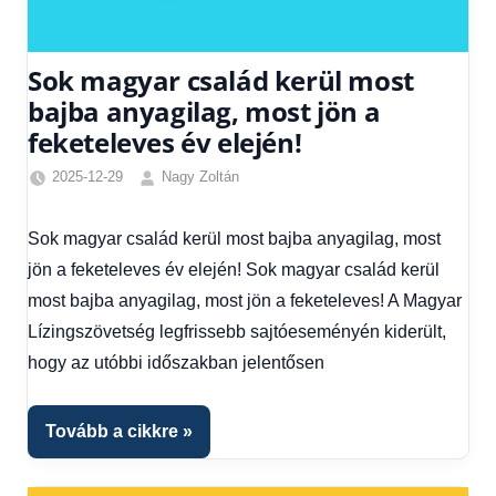
Sok magyar család kerül most
bajba anyagilag, most jön a
feketeleves év elején!
2025-12-29
Nagy Zoltán
Egyéb
,
Friss
Sok magyar család kerül most bajba anyagilag, most
hírek
,
jön a feketeleves év elején! Sok magyar család kerül
Gazdaság
,
Hírek
,
most bajba anyagilag, most jön a feketeleves! A Magyar
Hírek
Lízingszövetség legfrissebb sajtóeseményén kiderült,
1
hogy az utóbbi időszakban jelentősen
kézből
Tovább a cikkre