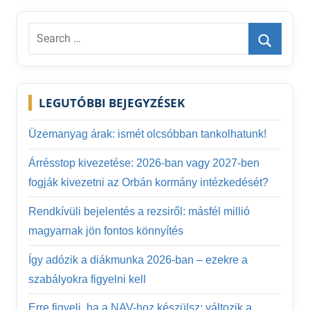
Search
for:
Search
LEGUTÓBBI BEJEGYZÉSEK
Üzemanyag árak: ismét olcsóbban tankolhatunk!
Árrésstop kivezetése: 2026-ban vagy 2027-ben
fogják kivezetni az Orbán kormány intézkedését?
Rendkívüli bejelentés a rezsiről: másfél millió
magyarnak jön fontos könnyítés
Így adózik a diákmunka 2026-ban – ezekre a
szabályokra figyelni kell
Erre figyelj, ha a NAV-hoz készülsz: változik a