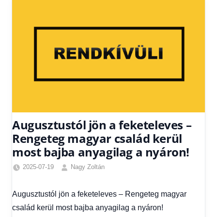
Augusztustól jön a feketeleves –
Rengeteg magyar család kerül
most bajba anyagilag a nyáron!
2025-07-19
Nagy Zoltán
Egyéb
,
Friss
Augusztustól jön a feketeleves – Rengeteg magyar
hírek
,
család kerül most bajba anyagilag a nyáron!
Gazdaság
,