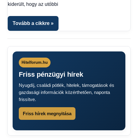
1
kiderült, hogy az utóbbi
kézből
,
Hitel
fórum
Tovább a cikkre
Hitelforum.hu
Friss pénzügyi hírek
Nyugdíj, családi pótlék, hitelek, támogatások és
gazdasági információk közérthetően, naponta
frissítve.
Friss hírek megnyitása