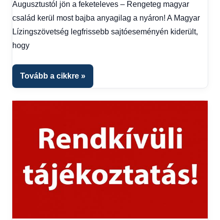
Hírek
,
Augusztustól jön a feketeleves – Rengeteg magyar
Hírek
család kerül most bajba anyagilag a nyáron! A Magyar
1
Lízingszövetség legfrissebb sajtóeseményén kiderült,
kézből
,
hogy
Hitel
fórum
Tovább a cikkre