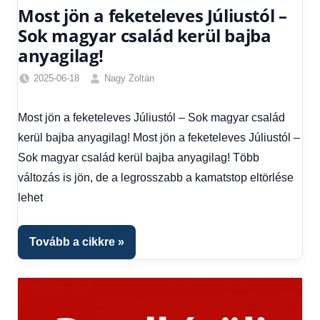
Most jön a feketeleves Júliustól –
Sok magyar család kerül bajba
anyagilag!
2025-06-18
Nagy Zoltán
Egyéb
,
Friss
Most jön a feketeleves Júliustól – Sok magyar család
hírek
,
kerül bajba anyagilag! Most jön a feketeleves Júliustól –
Gazdaság
,
Hírek
,
Sok magyar család kerül bajba anyagilag! Több
Hírek
változás is jön, de a legrosszabb a kamatstop eltörlése
1
lehet
kézből
,
Hitel
fórum
Tovább a cikkre