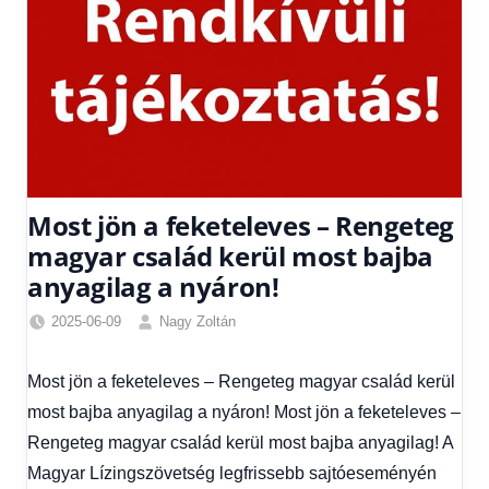
Most jön a feketeleves – Rengeteg
magyar család kerül most bajba
anyagilag a nyáron!
2025-06-09
Nagy Zoltán
Egyéb
,
Friss
Most jön a feketeleves – Rengeteg magyar család kerül
hírek
,
most bajba anyagilag a nyáron! Most jön a feketeleves –
Gazdaság
,
Hírek
,
Rengeteg magyar család kerül most bajba anyagilag! A
Hírek
Magyar Lízingszövetség legfrissebb sajtóeseményén