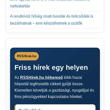
nyitvatartás
A rendkívüli hőség miatt óvodák és bölcsődék is
bezárhatnak – erre készülhetnek a szülők
RSSHírek.hu
Friss hírek egy helyen
Az
RSSHírek.hu hírkereső
több hazai
hírportál legfrissebb cikkeit gyűjti össze.
Kiemelten követjük a gazdasági, nyugdíjjal és
friss pénzügyekkel kapcsolatos híreket.