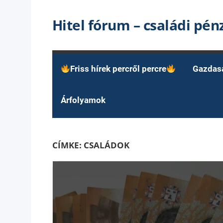
Skip
Hitel fórum – családi pé
to
content
Friss hírek percről percre
Gazdas
Árfolyamok
CÍMKE:
CSALÁDOK