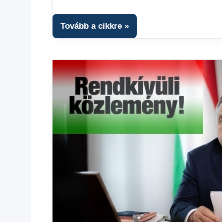
Hírek
1
kézből
,
Tovább a cikkre
Hitel
fórum