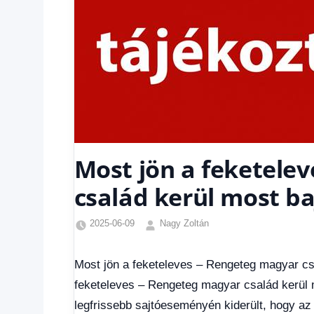
Most jön a feketele
család kerül most ba
2025-06-09
Nagy Zoltán
Egyéb
,
Friss
Most jön a feketeleves – Rengeteg magyar csa
hírek
,
feketeleves – Rengeteg magyar család kerül 
Gazdaság
,
Hírek
,
legfrissebb sajtóeseményén kiderült, hogy az 