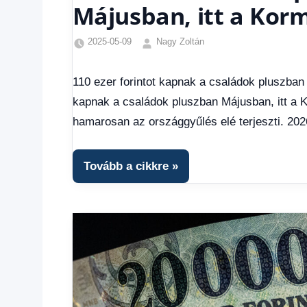
Májusban, itt a Kor
2025-05-09
Nagy Zoltán
Egyéb
,
Friss
110 ezer forintot kapnak a családok pluszban 
hírek
,
kapnak a családok pluszban Májusban, itt a 
Gazdaság
,
Hírek
,
hamarosan az országgyűlés elé terjeszti. 202
Hírek
1
kézből
,
Tovább a cikkre
Hitel
fórum