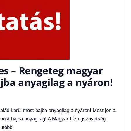
ves – Rengeteg magyar
jba anyagilag a nyáron!
lád kerül most bajba anyagilag a nyáron! Most jön a
most bajba anyagilag! A Magyar Lízingszövetség
utóbbi