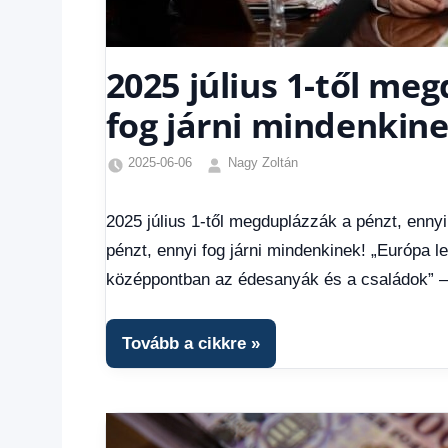
2025 július 1-től me
fog járni mindenkine
2025-06-06
Nagy Zoltán
Egyéb
,
Friss
2025 július 1-től megduplázzák a pénzt, ennyi
hírek
,
pénzt, ennyi fog járni mindenkinek! „Európa l
Gazdaság
,
Hírek
,
középpontban az édesanyák és a családok” –
Hírek
1
kézből
,
Tovább a cikkre
Hitel
fórum