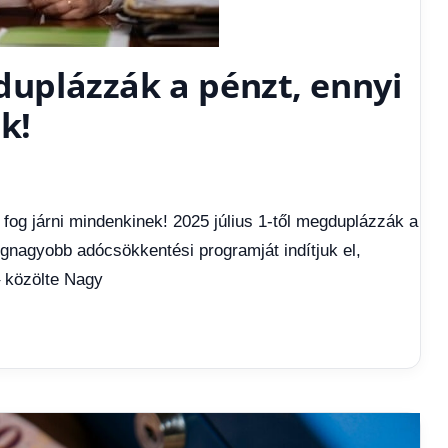
gduplázzák a pénzt, ennyi
k!
 fog járni mindenkinek! 2025 július 1-től megduplázzák a
egnagyobb adócsökkentési programját indítjuk el,
 közölte Nagy