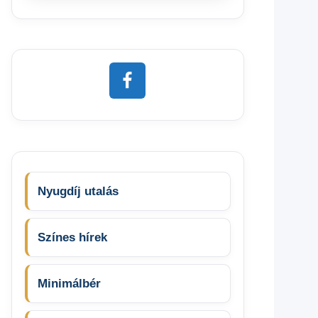
Nyugdíj utalás
Színes hírek
Minimálbér