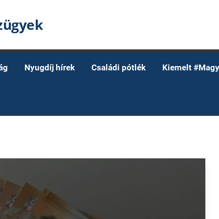
nzügyek
ág
Nyugdíj hírek
Családi pótlék
Kiemelt #Magy