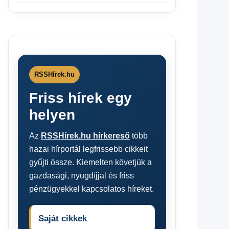
RSSHírek.hu
Friss hírek egy
helyen
Az
RSSHírek.hu hírkereső
több
hazai hírportál legfrissebb cikkeit
gyűjti össze. Kiemelten követjük a
gazdasági, nyugdíjjal és friss
pénzügyekkel kapcsolatos híreket.
Saját cikkek