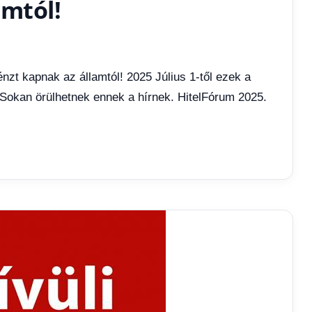
amtól!
nzt kapnak az államtól! 2025 Július 1-től ezek a
 Sokan örülhetnek ennek a hírnek. HitelFórum 2025.