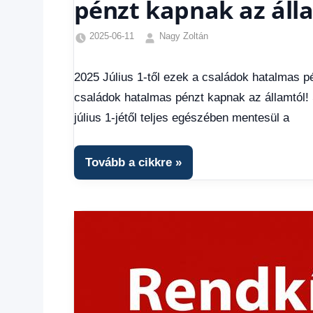
pénzt kapnak az áll
2025-06-11
Nagy Zoltán
Egyéb
,
Friss
2025 Július 1-től ezek a családok hatalmas pé
hírek
,
családok hatalmas pénzt kapnak az államtól!
Gazdaság
,
Hírek
,
július 1-jétől teljes egészében mentesül a
Hírek
1
kézből
,
Tovább a cikkre
Hitel
fórum