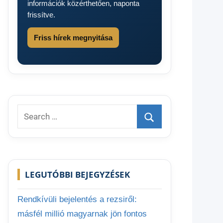
információk közérthetően, naponta
frissítve.
Friss hírek megnyitása
Search
for:
Search
LEGUTÓBBI BEJEGYZÉSEK
Rendkívüli bejelentés a rezsiről:
másfél millió magyarnak jön fontos