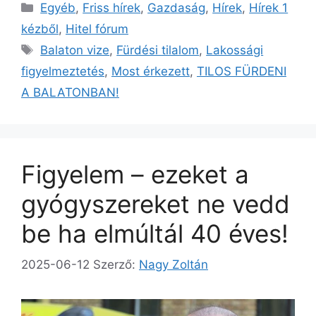
Kategória
Egyéb
,
Friss hírek
,
Gazdaság
,
Hírek
,
Hírek 1
kézből
,
Hitel fórum
Címkék
Balaton vize
,
Fürdési tilalom
,
Lakossági
figyelmeztetés
,
Most érkezett
,
TILOS FÜRDENI
A BALATONBAN!
Figyelem – ezeket a
gyógyszereket ne vedd
be ha elmúltál 40 éves!
2025-06-12
Szerző:
Nagy Zoltán