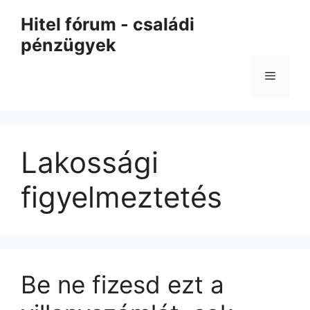
Kilépés
Hitel fórum - családi
a
pénzügyek
tartalomba
Menü
Lakossági
figyelmeztetés
Be ne fizesd ezt a