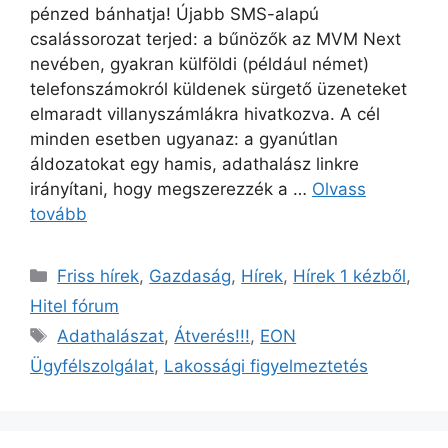
pénzed bánhatja! Újabb SMS-alapú
csalássorozat terjed: a bűnözők az MVM Next
nevében, gyakran külföldi (például német)
telefonszámokról küldenek sürgető üzeneteket
elmaradt villanyszámlákra hivatkozva. A cél
minden esetben ugyanaz: a gyanútlan
áldozatokat egy hamis, adathalász linkre
irányítani, hogy megszerezzék a …
Olvass
tovább
Kategória
Friss hírek
,
Gazdaság
,
Hírek
,
Hírek 1 kézből
,
Hitel fórum
Címkék
Adathalászat
,
Átverés!!!
,
EON
Ügyfélszolgálat
,
Lakossági figyelmeztetés