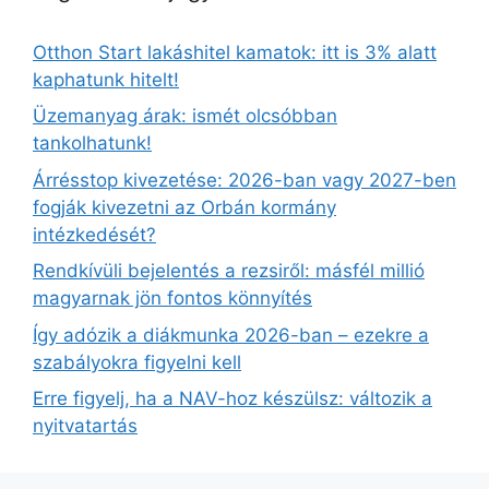
Otthon Start lakáshitel kamatok: itt is 3% alatt
kaphatunk hitelt!
Üzemanyag árak: ismét olcsóbban
tankolhatunk!
Árrésstop kivezetése: 2026-ban vagy 2027-ben
fogják kivezetni az Orbán kormány
intézkedését?
Rendkívüli bejelentés a rezsiről: másfél millió
magyarnak jön fontos könnyítés
Így adózik a diákmunka 2026-ban – ezekre a
szabályokra figyelni kell
Erre figyelj, ha a NAV-hoz készülsz: változik a
nyitvatartás