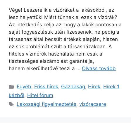
Vége! Leszerelik a vízórákat a lakásokból, ez
lesz helyettük! Miért tűnnek el ezek a vízórák?
Az intézkedés célja az, hogy a lakók pontosan a
saját fogyasztásuk után fizessenek, ne pedig a
társasház által becsült értékek alapján, hiszen
ez sok problémát szült a társasházakban. A
hiteles vízmérők használata nem csak a
tisztességes elszámolást garantálja,
hanem elkerülhetővé teszi a …
Olvass tovább
Kategória
Egyéb
,
Friss hírek
,
Gazdaság
,
Hírek
,
Hírek 1
kézből
,
Hitel fórum
Címkék
Lakossági figyelmeztetés
,
vízóracsere