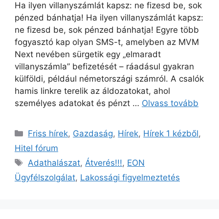
Ha ilyen villanyszámlát kapsz: ne fizesd be, sok
pénzed bánhatja! Ha ilyen villanyszámlát kapsz:
ne fizesd be, sok pénzed bánhatja! Egyre több
fogyasztó kap olyan SMS-t, amelyben az MVM
Next nevében sürgetik egy „elmaradt
villanyszámla” befizetését – ráadásul gyakran
külföldi, például németországi számról. A csalók
hamis linkre terelik az áldozatokat, ahol
személyes adatokat és pénzt …
Olvass tovább
Kategória
Friss hírek
,
Gazdaság
,
Hírek
,
Hírek 1 kézből
,
Hitel fórum
Címkék
Adathalászat
,
Átverés!!!
,
EON
Ügyfélszolgálat
,
Lakossági figyelmeztetés