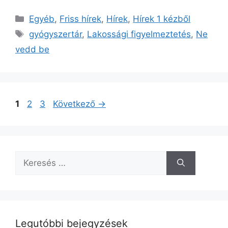
Kategória
Egyéb
,
Friss hírek
,
Hírek
,
Hírek 1 kézből
Címkék
gyógyszertár
,
Lakossági figyelmeztetés
,
Ne
vedd be
Oldal
Oldal
Oldal
1
2
3
Következő
→
Keresés:
Legutóbbi bejegyzések