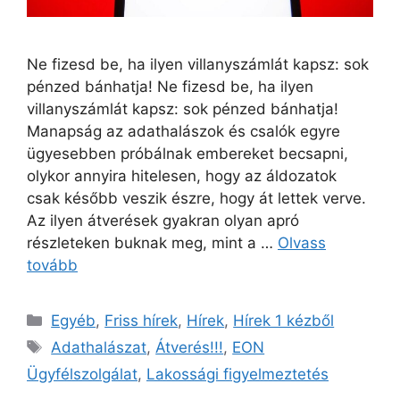
Ne fizesd be, ha ilyen villanyszámlát kapsz: sok
pénzed bánhatja! Ne fizesd be, ha ilyen
villanyszámlát kapsz: sok pénzed bánhatja!
Manapság az adathalászok és csalók egyre
ügyesebben próbálnak embereket becsapni,
olykor annyira hitelesen, hogy az áldozatok
csak később veszik észre, hogy át lettek verve.
Az ilyen átverések gyakran olyan apró
részleteken buknak meg, mint a …
Olvass
tovább
Kategória
Egyéb
,
Friss hírek
,
Hírek
,
Hírek 1 kézből
Címkék
Adathalászat
,
Átverés!!!
,
EON
Ügyfélszolgálat
,
Lakossági figyelmeztetés