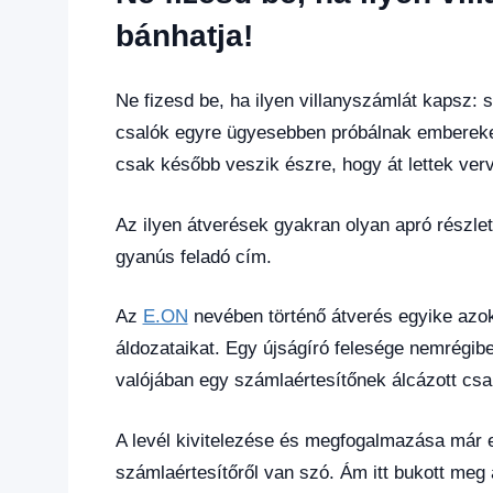
hírek
,
Hírek
,
bánhatja!
Hírek
1
kézből
Ne fizesd be, ha ilyen villanyszámlát kapsz:
csalók egyre ügyesebben próbálnak embereket
csak később veszik észre, hogy át lettek ver
Az ilyen átverések gyakran olyan apró részle
gyanús feladó cím.
Az
E.ON
nevében történő átverés egyike azo
áldozataikat. Egy újságíró felesége nemrégibe
valójában egy számlaértesítőnek álcázott csal
A levél kivitelezése és megfogalmazása már e
számlaértesítőről van szó. Ám itt bukott meg