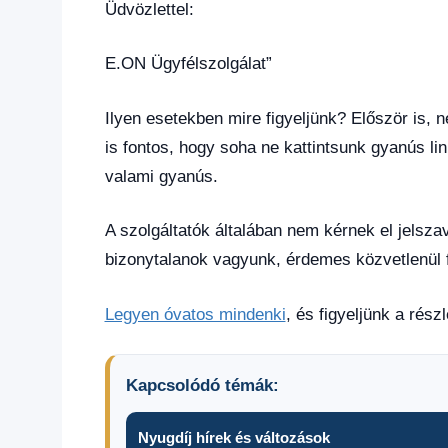
Üdvözlettel:
E.ON Ügyfélszolgálat”
Ilyen esetekben mire figyeljünk? Először is,
is fontos, hogy soha ne kattintsunk gyanús 
valami gyanús.
A szolgáltatók általában nem kérnek el jelsz
bizonytalanok vagyunk, érdemes közvetlenül fe
Legyen óvatos mindenki
, és figyeljünk a rész
Kapcsolódó témák:
Nyugdíj hírek és változások