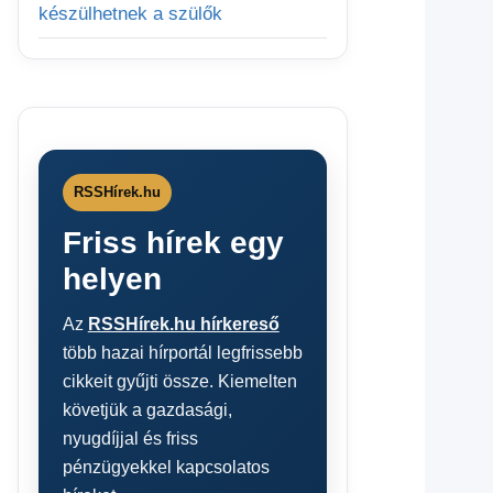
készülhetnek a szülők
RSSHírek.hu
Friss hírek egy
helyen
Az
RSSHírek.hu hírkereső
több hazai hírportál legfrissebb
cikkeit gyűjti össze. Kiemelten
követjük a gazdasági,
nyugdíjjal és friss
pénzügyekkel kapcsolatos