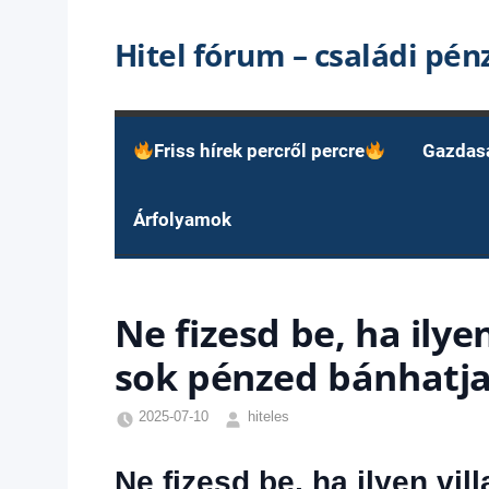
Skip
Hitel fórum – családi pé
to
content
Friss hírek percről percre
Gazdas
Árfolyamok
Ne fizesd be, ha ilye
sok pénzed bánhatja
2025-07-10
hiteles
Egyéb
,
Friss
Ne fizesd be, ha ilyen vi