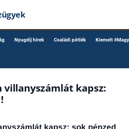
nzügyek
ág
Nyugdíj hírek
Családi pótlék
Kiemelt #Magy
n villanyszámlát kapsz:
!
llanyszámlát kapsz: sok pénzed