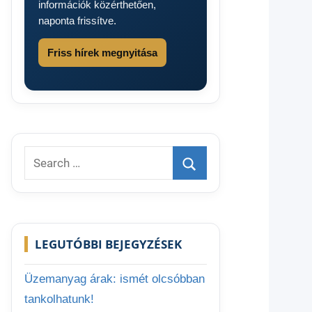
információk közérthetően,
naponta frissítve.
Friss hírek megnyitása
Search
for:
Search
LEGUTÓBBI BEJEGYZÉSEK
Üzemanyag árak: ismét olcsóbban
tankolhatunk!