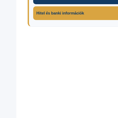
Hitel és banki információk
Adathalászat
Átverés!!!
EON
Ügyfélszolgálat
Lakossági
figyelmeztetés