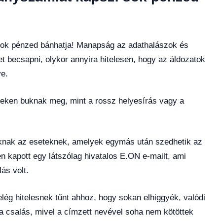
 sok pénzed bánhatja! Manapság az adathalászok és
 becsapni, olykor annyira hitelesen, hogy az áldozatok
ve.
teken buknak meg, mint a rossz helyesírás vagy a
knak az eseteknek, amelyek egymás után szedhetik az
n kapott egy látszólag hivatalos E.ON e-mailt, ami
ás volt.
lég hitelesnek tűnt ahhoz, hogy sokan elhiggyék, valódi
 a csalás, mivel a címzett nevével soha nem kötöttek