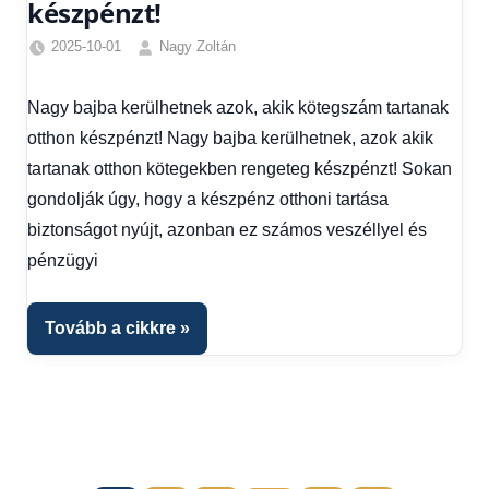
készpénzt!
2025-10-01
Nagy Zoltán
Egyéb
,
Friss
Nagy bajba kerülhetnek azok, akik kötegszám tartanak
hírek
,
otthon készpénzt! Nagy bajba kerülhetnek, azok akik
Gazdaság
,
Hírek
,
tartanak otthon kötegekben rengeteg készpénzt! Sokan
Hírek
gondolják úgy, hogy a készpénz otthoni tartása
1
biztonságot nyújt, azonban ez számos veszéllyel és
kézből
,
pénzügyi
Hitel
fórum
Tovább a cikkre