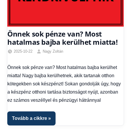
Önnek sok pénze van? Most
hatalmas bajba kerülhet miatta!
2025-10-22
Nagy Zoltán
Egyéb
,
Friss
Önnek sok pénze van? Most hatalmas bajba kerülhet
hírek
,
miatta! Nagy bajba kerülhetnek, akik tartanak otthon
Gazdaság
,
Hírek
,
kötegekben sok készpénzt! Sokan gondolják úgy, hogy
Hírek
a készpénz otthoni tartása biztonságot nyújt, azonban
1
ez számos veszéllyel és pénzügyi hátránnyal
kézből
,
Hitel
fórum
Tovább a cikkre