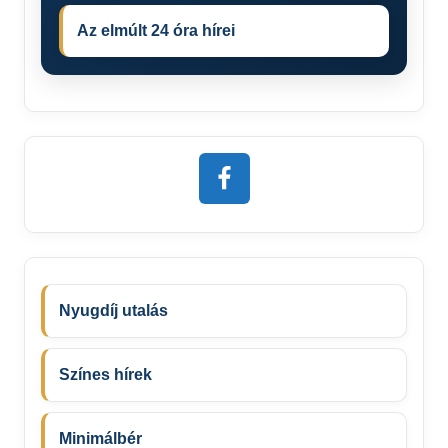
Az elmúlt 24 óra hírei
Nyugdíj utalás
Színes hírek
Minimálbér