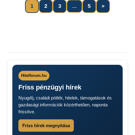
Next
1
2
3
5
»
…
Bejegyzések
Posts
lapozása
Hitelforum.hu
Friss pénzügyi hírek
Nyugdíj, családi pótlék, hitelek, támogatások és
gazdasági információk közérthetően, naponta
frissítve.
Friss hírek megnyitása