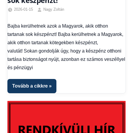
sok készpénzt!
2026-01-15
Nagy Zoltán
Egyéb
,
Friss
Bajba kerülhetnek azok a Magyarok, akik otthon
hírek
,
tartanak sok készpénzt! Bajba kerülhetnek a Magyarok,
Gazdaság
,
Hírek
,
akik otthon tartanak kötegekben készpénzt,
Hírek
valutát! Sokan gondolják úgy, hogy a készpénz otthoni
1
tartása biztonságot nyújt, azonban ez számos veszéllyel
kézből
,
és pénzügyi
Hitel
fórum
Tovább a cikkre