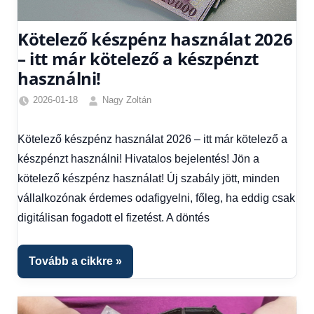
Kötelező készpénz használat 2026
– itt már kötelező a készpénzt
használni!
2026-01-18
Nagy Zoltán
Egyéb
,
Friss
Kötelező készpénz használat 2026 – itt már kötelező a
hírek
,
készpénzt használni! Hivatalos bejelentés! Jön a
Gazdaság
,
Hírek
,
kötelező készpénz használat! Új szabály jött, minden
Hírek
vállalkozónak érdemes odafigyelni, főleg, ha eddig csak
1
digitálisan fogadott el fizetést. A döntés
kézből
,
Hitel
fórum
Tovább a cikkre