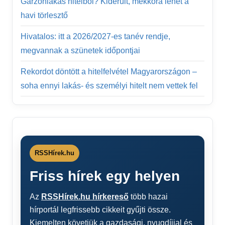
Garzonlakás hitelből? Kiderült, mekkora lehet a
havi törlesztő
Hivatalos: itt a 2026/2027-es tanév rendje,
megvannak a szünetek időpontjai
Rekordot döntött a hitelfelvétel Magyarországon –
soha ennyi lakás- és személyi hitelt nem vettek fel
RSSHírek.hu
Friss hírek egy helyen
Az
RSSHírek.hu hírkereső
több hazai
hírportál legfrissebb cikkeit gyűjti össze.
Kiemelten követjük a gazdasági, nyugdíjjal és