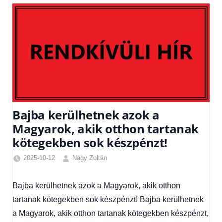
Bajba kerülhetnek azok a
Magyarok, akik otthon tartanak
kötegekben sok készpénzt!
2025-10-12
Nagy Zoltán
Egyéb
,
Friss
Bajba kerülhetnek azok a Magyarok, akik otthon
hírek
,
tartanak kötegekben sok készpénzt! Bajba kerülhetnek
Gazdaság
,
Hírek
,
a Magyarok, akik otthon tartanak kötegekben készpénzt,