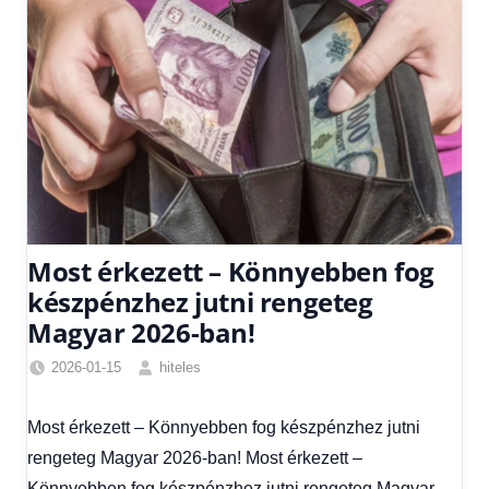
Most érkezett – Könnyebben fog
készpénzhez jutni rengeteg
Magyar 2026-ban!
2026-01-15
hiteles
Friss
hírek
,
Most érkezett – Könnyebben fog készpénzhez jutni
Gazdaság
,
rengeteg Magyar 2026-ban! Most érkezett –
Hírek
,
Hírek
Könnyebben fog készpénzhez jutni rengeteg Magyar