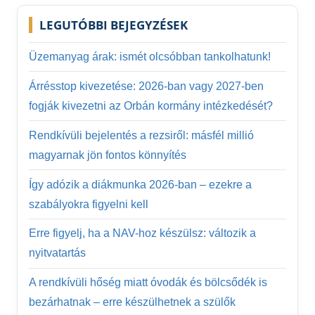
LEGUTÓBBI BEJEGYZÉSEK
Üzemanyag árak: ismét olcsóbban tankolhatunk!
Árrésstop kivezetése: 2026-ban vagy 2027-ben
fogják kivezetni az Orbán kormány intézkedését?
Rendkívüli bejelentés a rezsiről: másfél millió
magyarnak jön fontos könnyítés
Így adózik a diákmunka 2026-ban – ezekre a
szabályokra figyelni kell
Erre figyelj, ha a NAV-hoz készülsz: változik a
nyitvatartás
A rendkívüli hőség miatt óvodák és bölcsődék is
bezárhatnak – erre készülhetnek a szülők