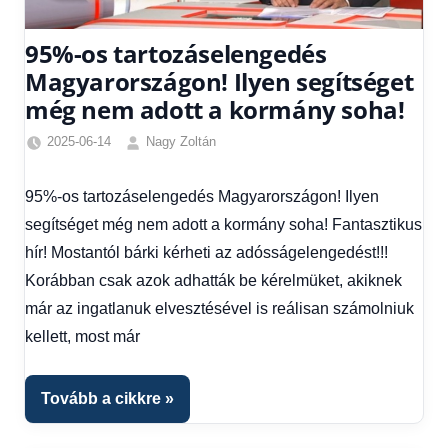
95%-os tartozáselengedés
Magyarországon! Ilyen segítséget
még nem adott a kormány soha!
2025-06-14
Nagy Zoltán
Egyéb
,
Friss
95%-os tartozáselengedés Magyarországon! Ilyen
hírek
,
segítséget még nem adott a kormány soha! Fantasztikus
Gazdaság
,
Hírek
,
hír! Mostantól bárki kérheti az adósságelengedést!!!
Hírek
Korábban csak azok adhatták be kérelmüket, akiknek
1
már az ingatlanuk elvesztésével is reálisan számolniuk
kézből
,
kellett, most már
Hitel
fórum
Tovább a cikkre