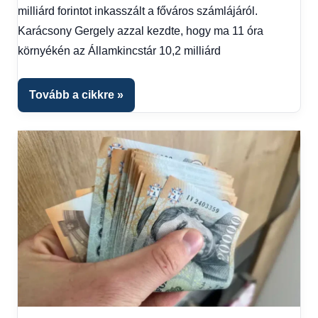
Hírek
milliárd forintot inkasszált a főváros számlájáról.
1
Karácsony Gergely azzal kezdte, hogy ma 11 óra
kézből
,
környékén az Államkincstár 10,2 milliárd
Hitel
fórum
Tovább a cikkre