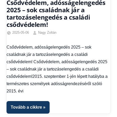
Csődvédelem, adósságelengedés
2025 – sok családnak jár a
tartozáselengedés a családi
csődvédelem!
2025-05-06
Nagy Zoltán
Egyéb
,
Friss
Csődvédelem, adósságelengedés 2025 – sok
hírek
,
családnak jár a tartozáselengedés a családi
Gazdaság
,
Hírek
,
csődvédelem! Csődvédelem, adósságelengedés 2025
Hírek
– sok családnak jár a tartozáselengedés a családi
1
csődvédelem!2015. szeptember 1-jén lépett hatályba a
kézből
,
természetes személyek adósságrendezéséről szóló
Hitel
fórum
2015. évi
Tovább a cikkre