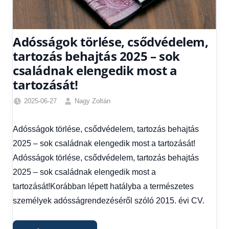
Adósságok törlése, csődvédelem,
tartozás behajtás 2025 – sok
családnak elengedik most a
tartozását!
2025-06-27
Nagy Zoltán
Egyéb
,
Friss
Adósságok törlése, csődvédelem, tartozás behajtás
hírek
,
2025 – sok családnak elengedik most a tartozását!
Gazdaság
,
Hírek
,
Adósságok törlése, csődvédelem, tartozás behajtás
Hírek
2025 – sok családnak elengedik most a
1
tartozását!Korábban lépett hatályba a természetes
kézből
,
személyek adósságrendezéséről szóló 2015. évi CV.
Hitel
fórum