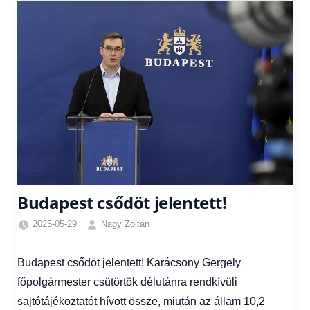
Budapest csődöt jelentett!
2025-05-29
Nagy Zoltán
Egyéb
,
Friss
Budapest csődöt jelentett! Karácsony Gergely
hírek
,
főpolgármester csütörtök délutánra rendkívüli
Gazdaság
,
Hírek
,
sajtótájékoztatót hívott össze, miután az állam 10,2