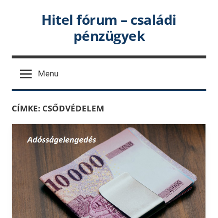
Skip
Hitel fórum – családi
to
pénzügyek
content
Menu
CÍMKE:
CSŐDVÉDELEM