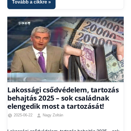
Tovább a cikkre
Lakossági csődvédelem, tartozás
behajtás 2025 – sok családnak
elengedik most a tartozását!
2025-06-22
Nagy Zoltán
Egyéb
,
Friss