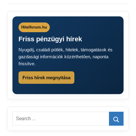
Hitelforum.hu
Friss pénzügyi hírek
Nyugdíj, családi pótlék, hitelek, támogatások és
gazdasági információk közérthetően, naponta
frissítve.
Friss hírek megnyitása
Search
for:
Search