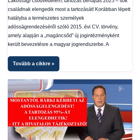
Lakossági csődvédelem, tartozás behajtás 2025 – sok
hírek
,
családnak elengedik most a tartozását! Korábban lépett
Gazdaság
,
Hírek
,
hatályba a természetes személyek
Hírek
adósságrendezéséről szóló 2015. évi CV. törvény,
1
amely alapján a „magáncsőd” új jogintézményként
kézből
,
került bevezetésre a magyar jogrendszerbe. A
Hitel
fórum
Tovább a cikkre