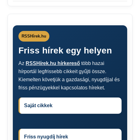
RSSHírek.hu
Friss hírek egy helyen
Az
RSSHírek.hu hírkereső
több hazai
hírportál legfrissebb cikkeit gyűjti össze.
Kiemelten követjük a gazdasági, nyugdíjjal és
friss pénzügyekkel kapcsolatos híreket.
Saját cikkek
Friss nyugdíj hírek