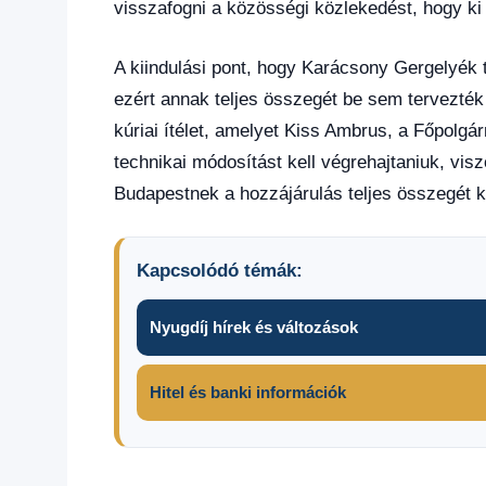
visszafogni a közösségi közlekedést, hogy ki 
A kiindulási pont, hogy Karácsony Gergelyék tú
ezért annak teljes összegét be sem tervezték
kúriai ítélet, amelyet Kiss Ambrus, a Főpolgá
technikai módosítást kell végrehajtaniuk, vis
Budapestnek a hozzájárulás teljes összegét ke
Kapcsolódó témák:
Nyugdíj hírek és változások
Hitel és banki információk