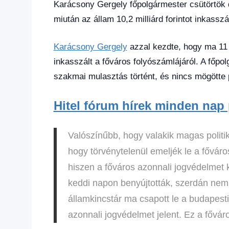
Hírek
,
Karácsony Gergely főpolgármester csütörtök dé
Hírek
miután az állam 10,2 milliárd forintot inkasszá
1
kézből
,
Karácsony Gergely
azzal kezdte, hogy ma 11
Hitel
fórum
inkasszált a főváros folyószámlájáról. A főpol
szakmai mulasztás történt, és nincs mögötte p
Hitel fórum hírek minden nap 
Valószínűbb, hogy valakik magas politik
hogy törvénytelenül emeljék le a főváro
hiszen a főváros azonnali jogvédelmet 
keddi napon benyújtották, szerdán nem i
államkincstár ma csapott le a budapest
azonnali jogvédelmet jelent. Ez a fővá