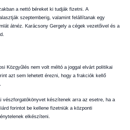
kban a nettó béreket ki tudják fizetni. A
lasztják szeptemberig, valamint felállítanak egy
ámlát átnéz. Karácsony Gergely a cégek vezetőivel és a
d.
i Közgyűlés nem volt méltó a joggal elvárt politikai
nt azt sem lehetett érezni, hogy a frakciók kellő
.
 vészforgatókönyvet készítenek arra az esetre, ha a
iárd forintot be kellene fizetniük a központi
énytelenek elkészíteni.