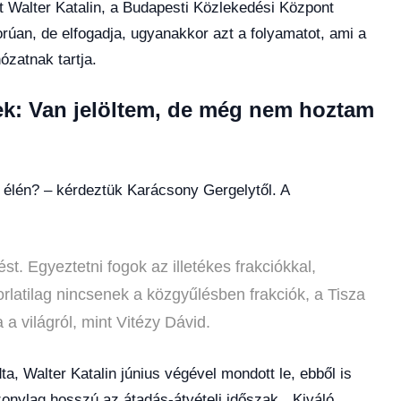
tt Walter Katalin, a Budapesti Közlekedési Központ
úan, de elfogadja, ugyanakkor azt a folyamatot, ami a
ózatnak tartja.
ek: Van jelöltem, de még nem hoztam
K élén? – kérdeztük Karácsony Gergelytől. A
. Egyeztetni fogok az illetékes frakciókkal,
rlatilag nincsenek a közgyűlésben frakciók, a Tisza
a világról, mint Vitézy Dávid.
, Walter Katalin június végével mondott le, ebből is
zonylag hosszú az átadás-átvételi időszak. „Kiváló