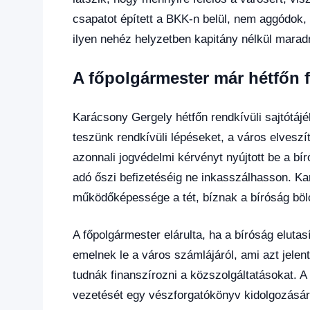
csapatot épített a BKK-n belül, nem aggódok, h
ilyen nehéz helyzetben kapitány nélkül marad
A főpolgármester már hétfőn f
Karácsony Gergely hétfőn rendkívüli sajtótáj
teszünk rendkívüli lépéseket, a város elves
azonnali jogvédelmi kérvényt nyújtott be a bí
adó őszi befizetéséig ne inkasszálhasson. Kar
működőképessége a tét, bíznak a bíróság bö
A főpolgármester elárulta, ha a bíróság elutasí
emelnek le a város számlájáról, ami azt jelen
tudnák finanszírozni a közszolgáltatásokat. 
vezetését egy vészforgatókönyv kidolgozásár