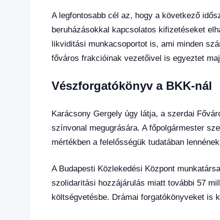
A legfontosabb cél az, hogy a következő idősza
beruházásokkal kapcsolatos kifizetéseket elha
likviditási munkacsoportot is, ami minden sz
főváros frakcióinak vezetőivel is egyeztet maj
Vészforgatókönyv a BKK-nál
Karácsony Gergely úgy látja, a szerdai Főváros
színvonal megugrására. A főpolgármester szeri
mértékben a felelősségük tudatában lennének
A Budapesti Közlekedési Központ munkatársai
szolidaritási hozzájárulás miatt további 57 mill
költségvetésbe. Drámai forgatókönyveket is k