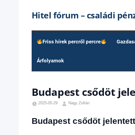
Skip
Hitel fórum – családi pé
to
content
Friss hírek percről percre
Gazdas
Árfolyamok
Budapest csődöt jele
2025-05-29
Nagy Zoltán
Egyéb
,
Friss
Budapest csődöt jelentett
hírek
,
Gazdaság
,