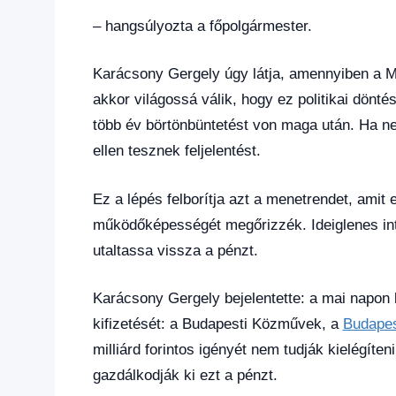
– hangsúlyozta a főpolgármester.
Karácsony Gergely úgy látja, amennyiben a Ma
akkor világossá válik, hogy ez politikai döntés
több év börtönbüntetést von maga után. Ha nem 
ellen tesznek feljelentést.
Ez a lépés felborítja azt a menetrendet, amit
működőképességét megőrizzék. Ideiglenes int
utaltassa vissza a pénzt.
Karácsony Gergely bejelentette: a mai napon k
kifizetését: a Budapesti Közművek, a
Budapes
milliárd forintos igényét nem tudják kielégíte
gazdálkodják ki ezt a pénzt.