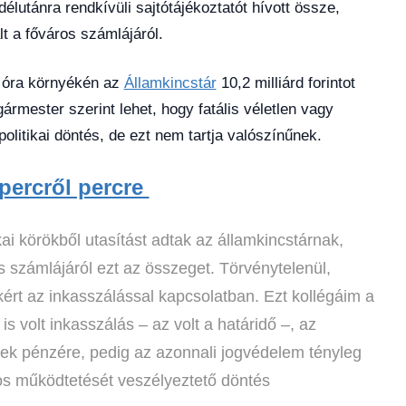
lutánra rendkívüli sajtótájékoztatót hívott össze,
lt a főváros számlájáról.
 óra környékén az
Államkincstár
10,2 milliárd forintot
gármester szerint lehet, hogy fatális véletlen vagy
olitikai döntés, de ezt nem tartja valószínűnek.
percről percre
ai körökből utasítást adtak az államkincstárnak,
s számlájáról ezt az összeget. Törvénytelenül,
kért az inkasszálással kapcsolatban. Ezt kollégáim a
s volt inkasszálás – az volt a határidő –, az
iek pénzére, pedig az azonnali jogvédelem tényleg
ros működtetését veszélyeztető döntés