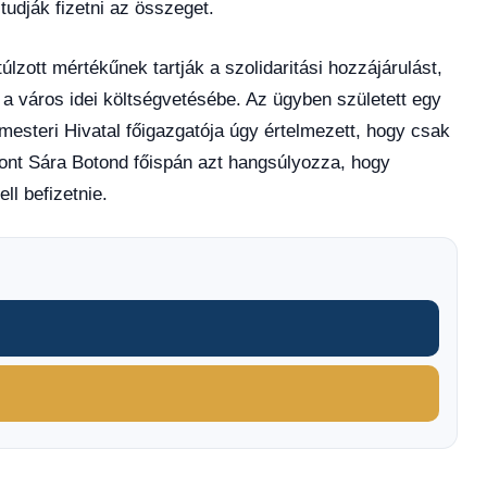
tudják fizetni az összeget.
lzott mértékűnek tartják a szolidaritási hozzájárulást,
 a város idei költségvetésébe. Az ügyben született egy
rmesteri Hivatal főigazgatója úgy értelmezett, hogy csak
zont Sára Botond főispán azt hangsúlyozza, hogy
ll befizetnie.