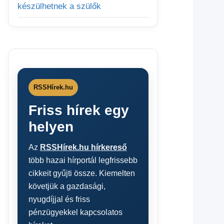
készülhetnek a szülők
RSSHírek.hu
Friss hírek egy
helyen
Az
RSSHírek.hu hírkereső
több hazai hírportál legfrissebb
cikkeit gyűjti össze. Kiemelten
követjük a gazdasági,
nyugdíjjal és friss
pénzügyekkel kapcsolatos