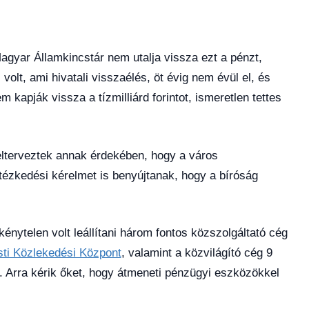
gyar Államkincstár nem utalja vissza ezt a pénzt,
 volt, ami hivatali visszaélés, öt évig nem évül el, és
kapják vissza a tízmilliárd forintot, ismeretlen tettes
 elterveztek annak érdekében, hogy a város
ézkedési kérelmet is benyújtanak, hogy a bíróság
énytelen volt leállítani három fontos közszolgáltató cég
ti Közlekedési Központ
, valamint a közvilágító cég 9
ni. Arra kérik őket, hogy átmeneti pénzügyi eszközökkel