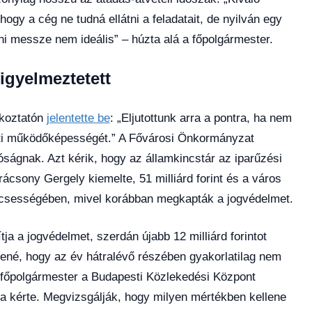
ogy a cég ne tudná ellátni a feladatait, de nyilván egy
ni messze nem ideális” – húzta alá a főpolgármester.
igyelmeztetett
ékoztatón
jelentette be
: „Eljutottunk arra a pontra, ha nem
zíti működőképességét.” A Fővárosi Önkormányzat
róságnak. Azt kérik, hogy az államkincstár az iparűzési
ácsony Gergely kiemelte, 51 milliárd forint és a város
lcsességében, mivel korábban megkapták a jogvédelmet.
tja a jogvédelmet, szerdán újabb 12 milliárd forintot
tené, hogy az év hátralévő részében gyakorlatilag nem
A főpolgármester a Budapesti Közlekedési Központ
a kérte. Megvizsgálják, hogy milyen mértékben kellene