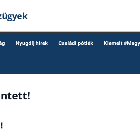
nzügyek
ág
Nyugdíj hírek
Családi pótlék
Kiemelt #Magy
ntett!
!