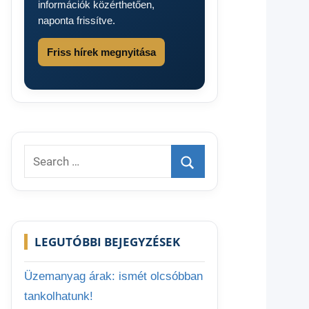
információk közérthetően,
naponta frissítve.
Friss hírek megnyitása
Search
for:
Search
LEGUTÓBBI BEJEGYZÉSEK
Üzemanyag árak: ismét olcsóbban
tankolhatunk!