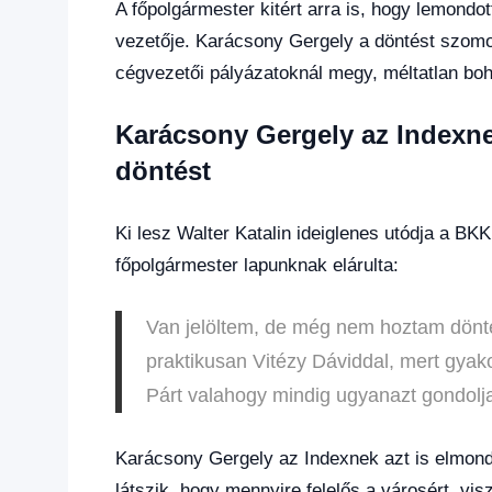
A főpolgármester kitért arra is, hogy lemondo
vezetője. Karácsony Gergely a döntést szomor
cégvezetői pályázatoknál megy, méltatlan boh
Karácsony Gergely az Indexn
döntést
Ki lesz Walter Katalin ideiglenes utódja a BK
főpolgármester lapunknak elárulta:
Van jelöltem, de még nem hoztam döntést
praktikusan Vitézy Dáviddal, mert gyako
Párt valahogy mindig ugyanazt gondolja 
Karácsony Gergely az Indexnek azt is elmondta
látszik, hogy mennyire felelős a városért, vis