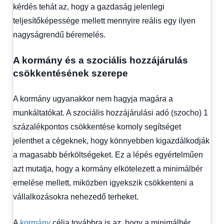
kérdés tehát az, hogy a gazdaság jelenlegi
teljesítőképessége mellett mennyire reális egy ilyen
nagyságrendű béremelés.
A kormány és a szociális hozzájárulás
csökkentésének szerepe
A kormány ugyanakkor nem hagyja magára a
munkáltatókat. A szociális hozzájárulási adó (szocho) 1
százalékpontos csökkentése komoly segítséget
jelenthet a cégeknek, hogy könnyebben kigazdálkodják
a magasabb bérköltségeket. Ez a lépés egyértelműen
azt mutatja, hogy a kormány elkötelezett a minimálbér
emelése mellett, miközben igyekszik csökkenteni a
vállalkozásokra nehezedő terheket.
A
kormány
célja továbbra is az, hogy a minimálbér