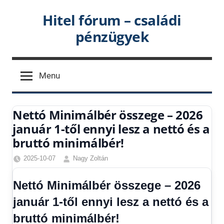
Skip
Hitel fórum – családi
to
pénzügyek
content
Menu
Nettó Minimálbér összege – 2026
január 1-től ennyi lesz a nettó és a
bruttó minimálbér!
2025-10-07
Nagy Zoltán
Egyéb
,
Friss
Nettó Minimálbér összege – 2026
hírek
,
január 1-től ennyi lesz a nettó és a
Gazdaság
,
Hírek
,
bruttó minimálbér!