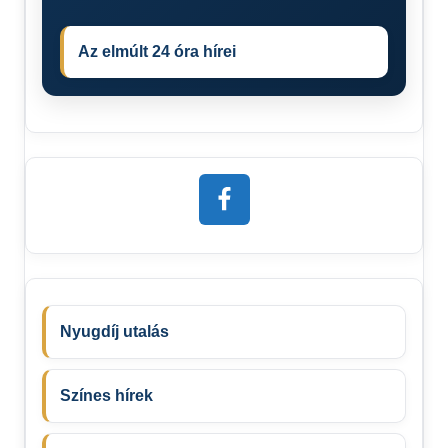
Az elmúlt 24 óra hírei
Nyugdíj utalás
Színes hírek