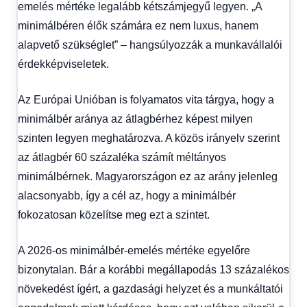
emelés mértéke legalább kétszámjegyű legyen. „A
minimálbéren élők számára ez nem luxus, hanem
alapvető szükséglet” – hangsúlyozzák a munkavállalói
érdekképviseletek.
Az Európai Unióban is folyamatos vita tárgya, hogy a
minimálbér aránya az átlagbérhez képest milyen
szinten legyen meghatározva. A közös irányelv szerint
az átlagbér 60 százaléka számít méltányos
minimálbérnek. Magyarországon ez az arány jelenleg
alacsonyabb, így a cél az, hogy a minimálbér
fokozatosan közelítse meg ezt a szintet.
A 2026-os minimálbér-emelés mértéke egyelőre
bizonytalan. Bár a korábbi megállapodás 13 százalékos
növekedést ígért, a gazdasági helyzet és a munkáltatói