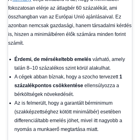
fokozatosan elérje az átlagbér 60 százalékát, ami
összhangban van az Európai Unió ajánlásaival. Ez
azonban nemcsak gazdasági, hanem társadalmi kérdés
is, hiszen a minimálbéren élők számára minden forint
számít.
Érdemi, de mérsékeltebb emelés
várható, amely
talán 8–10 százalékos szint körül alakulhat.
A cégek abban bíznak, hogy a szocho tervezett
1
százalékpontos csökkentése
ellensúlyozza a
bérköltségek növekedését.
Az is felmerült, hogy a garantált bérminimum
(szakképzettséghez kötött minimálbér) esetében
differenciáltabb emelés jöhet, mivel itt nagyobb a
nyomás a munkaerő megtartása miatt.