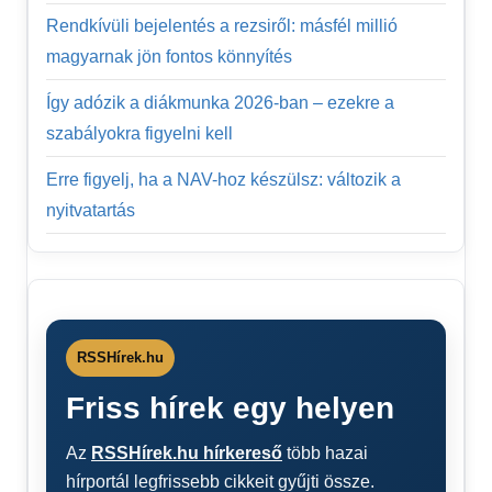
Rendkívüli bejelentés a rezsiről: másfél millió
magyarnak jön fontos könnyítés
Így adózik a diákmunka 2026-ban – ezekre a
szabályokra figyelni kell
Erre figyelj, ha a NAV-hoz készülsz: változik a
nyitvatartás
RSSHírek.hu
Friss hírek egy helyen
Az
RSSHírek.hu hírkereső
több hazai
hírportál legfrissebb cikkeit gyűjti össze.