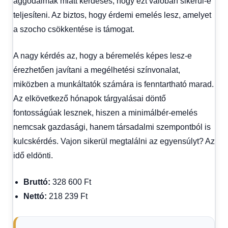
aggodalmak miatt kérdéses, hogy ezt valóban sikerül-e
teljesíteni. Az biztos, hogy érdemi emelés lesz, amelyet
a szocho csökkentése is támogat.
A nagy kérdés az, hogy a béremelés képes lesz-e
érezhetően javítani a megélhetési színvonalat,
miközben a munkáltatók számára is fenntartható marad.
Az elkövetkező hónapok tárgyalásai döntő
fontosságúak lesznek, hiszen a minimálbér-emelés
nemcsak gazdasági, hanem társadalmi szempontból is
kulcskérdés. Vajon sikerül megtalálni az egyensúlyt? Az
idő eldönti.
Bruttó:
328 600 Ft
Nettó:
218 239 Ft