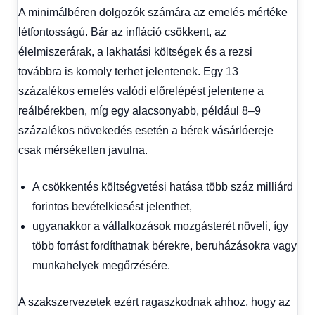
A minimálbéren dolgozók számára az emelés mértéke
létfontosságú. Bár az infláció csökkent, az
élelmiszerárak, a lakhatási költségek és a rezsi
továbbra is komoly terhet jelentenek. Egy 13
százalékos emelés valódi előrelépést jelentene a
reálbérekben, míg egy alacsonyabb, például 8–9
százalékos növekedés esetén a bérek vásárlóereje
csak mérsékelten javulna.
A csökkentés költségvetési hatása több száz milliárd
forintos bevételkiesést jelenthet,
ugyanakkor a vállalkozások mozgásterét növeli, így
több forrást fordíthatnak bérekre, beruházásokra vagy
munkahelyek megőrzésére.
A szakszervezetek ezért ragaszkodnak ahhoz, hogy az