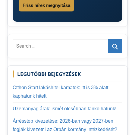
bérminimum
Friss hírek megnyitása
2026
Nettó
bruttó
minimálbér
összege
2026
Search
for:
Search
LEGUTÓBBI BEJEGYZÉSEK
Otthon Start lakáshitel kamatok: itt is 3% alatt
kaphatunk hitelt!
Üzemanyag árak: ismét olcsóbban tankolhatunk!
Árrésstop kivezetése: 2026-ban vagy 2027-ben
fogják kivezetni az Orbán kormány intézkedését?