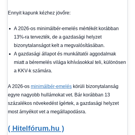
Hírek
1
Ennyit kapunk kézhez jövőre:
kézből
,
Hitel
fórum
A 2026-os minimálbér-emelés mértékét korábban
13%-ra tervezték, de a gazdasági helyzet
bizonytalanságot kelt a megvalósításában.
A gazdasági állapot és munkáltatói aggodalmak
miatt a béremelés világa kihívásokkal teli, különösen
a KKV-k számára.
A 2026-os
minimálbér-emelés
körüli bizonytalanság
egyre nagyobb hullámokat vet. Bár korábban 13
százalékos növekedést ígértek, a gazdasági helyzet
most árnyékot vet a megállapodásra.
( Hitelfórum.hu )