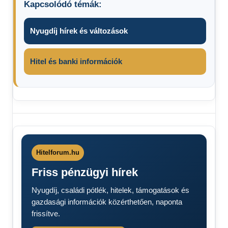
Kapcsolódó témák:
Nyugdíj hírek és változások
Hitel és banki információk
8 órás
minimálbér
2026
Minimálbér
Hitelforum.hu
Minimálbér
Friss pénzügyi hírek
2026
Nettó
Nyugdíj, családi pótlék, hitelek, támogatások és
bruttó
gazdasági információk közérthetően, naponta
minimálbér
frissítve.
és garantált