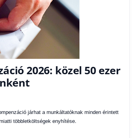
ció 2026: közel 50 ezer
ónként
ompenzáció járhat a munkáltatóknak minden érintett
iatti többletköltségek enyhítése.