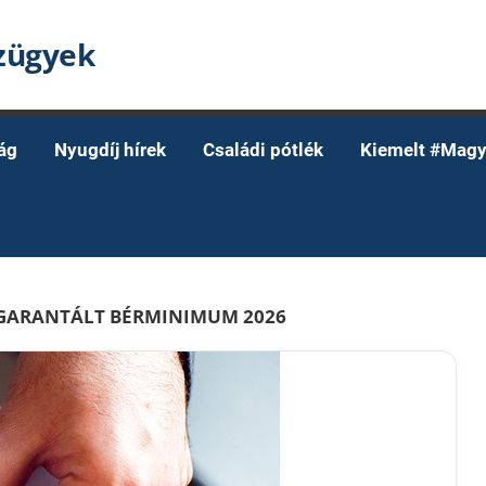
nzügyek
ág
Nyugdíj hírek
Családi pótlék
Kiemelt #Magy
 GARANTÁLT BÉRMINIMUM 2026