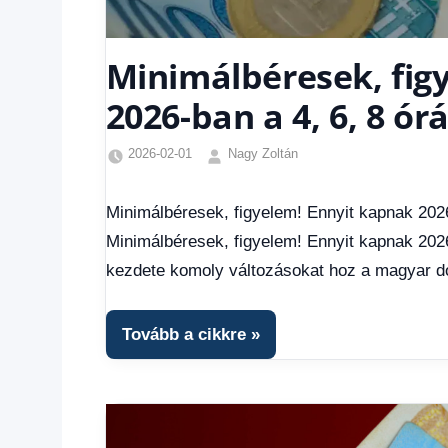
Minimálbéresek, fig
2026-ban a 4, 6, 8 ó
2026-02-01
Nagy Zoltán
Friss
hírek
,
Minimálbéresek, figyelem! Ennyit kapnak 202
Gazdaság
,
Minimálbéresek, figyelem! Ennyit kapnak 202
Hírek
,
Hírek
kezdete komoly változásokat hoz a magyar d
1
kézből
,
Hitel
Tovább a cikkre
fórum