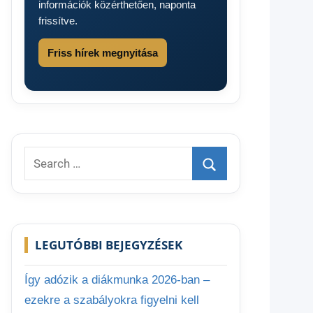
információk közérthetően, naponta
frissítve.
Friss hírek megnyitása
Search
for:
Search
LEGUTÓBBI BEJEGYZÉSEK
Így adózik a diákmunka 2026-ban –
ezekre a szabályokra figyelni kell