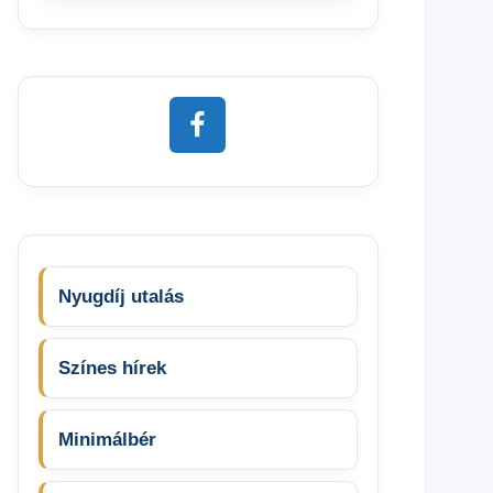
Nyugdíj utalás
Színes hírek
Minimálbér