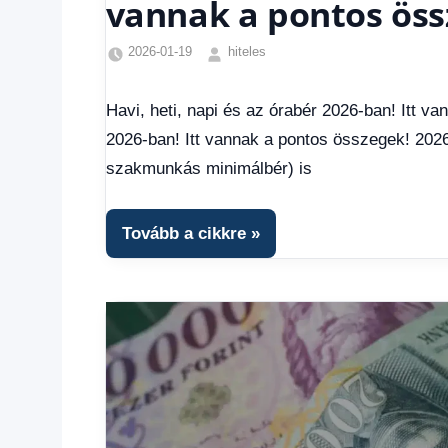
vannak a pontos öss
2026-01-19
hiteles
Friss
hírek
,
Havi, heti, napi és az órabér 2026-ban! Itt va
Gazdaság
,
2026-ban! Itt vannak a pontos összegek! 202
Hírek
,
Hírek
szakmunkás minimálbér) is
1
kézből
,
Hitel
Tovább a cikkre
fórum