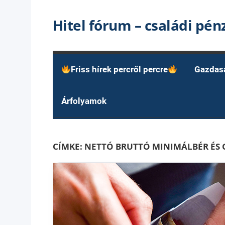
Skip
Hitel fórum – családi pé
to
content
Friss hírek percről percre
Gazdas
Árfolyamok
CÍMKE:
NETTÓ BRUTTÓ MINIMÁLBÉR ÉS