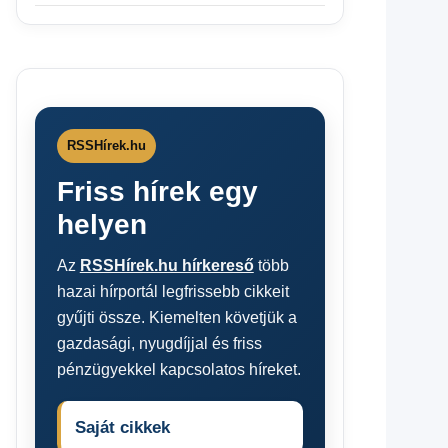
RSSHírek.hu
Friss hírek egy
helyen
Az
RSSHírek.hu hírkereső
több
hazai hírportál legfrissebb cikkeit
gyűjti össze. Kiemelten követjük a
gazdasági, nyugdíjjal és friss
pénzügyekkel kapcsolatos híreket.
Saját cikkek