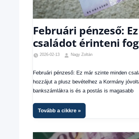
Februári pénzeső: E
családot érinteni fog
2026-02-13
Nagy Zoltán
Friss
hírek
,
Februári pénzeső: Ez már szinte minden csalá
Gazdaság
,
hozzájut a plusz bevételhez a Kormány jóvol
Hírek
1
bankszámlákra is és a postás is magasabb
kézből
,
Hitel
fórum
,
Tovább a cikkre
Top
hírek