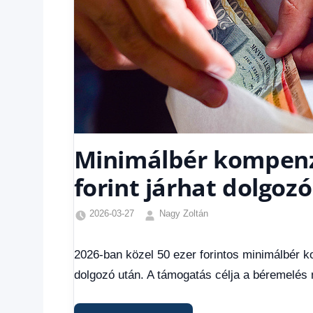
Minimálbér kompenzá
forint járhat dolgoz
2026-03-27
Nagy Zoltán
Egyéb
,
Friss
2026-ban közel 50 ezer forintos minimálbér k
hírek
,
dolgozó után. A támogatás célja a béremelés m
Gazdaság
,
Hírek
,
Hírek