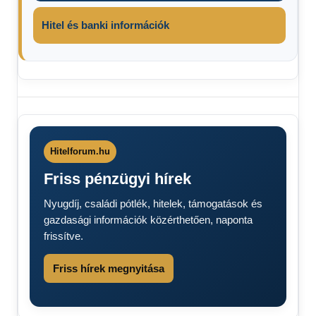
Hitel és banki információk
Lidl
Lidl
akciók
Lidl
Hitelforum.hu
Akciós
Friss pénzügyi hírek
Árlista
Nyugdíj, családi pótlék, hitelek, támogatások és
gazdasági információk közérthetően, naponta
frissítve.
Friss hírek megnyitása