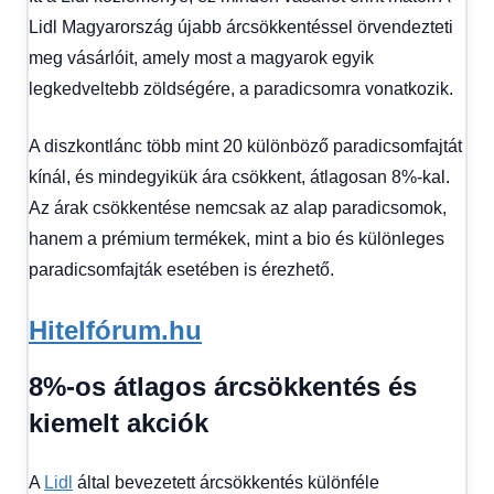
kézből
,
Lidl Magyarország újabb árcsökkentéssel örvendezteti
Hitel
meg vásárlóit, amely most a magyarok egyik
fórum
legkedveltebb zöldségére, a paradicsomra vonatkozik.
A diszkontlánc több mint 20 különböző paradicsomfajtát
kínál, és mindegyikük ára csökkent, átlagosan 8%-kal.
Az árak csökkentése nemcsak az alap paradicsomok,
hanem a prémium termékek, mint a bio és különleges
paradicsomfajták esetében is érezhető.
Hitelfórum.hu
8%-os átlagos árcsökkentés és
kiemelt akciók
A
Lidl
által bevezetett árcsökkentés különféle