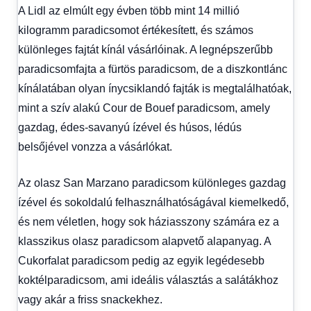
A Lidl az elmúlt egy évben több mint 14 millió
kilogramm paradicsomot értékesített, és számos
különleges fajtát kínál vásárlóinak. A legnépszerűbb
paradicsomfajta a fürtös paradicsom, de a diszkontlánc
kínálatában olyan ínycsiklandó fajták is megtalálhatóak,
mint a szív alakú Cour de Bouef paradicsom, amely
gazdag, édes-savanyú ízével és húsos, lédús
belsőjével vonzza a vásárlókat.
Az olasz San Marzano paradicsom különleges gazdag
ízével és sokoldalú felhasználhatóságával kiemelkedő,
és nem véletlen, hogy sok háziasszony számára ez a
klasszikus olasz paradicsom alapvető alapanyag. A
Cukorfalat paradicsom pedig az egyik legédesebb
koktélparadicsom, ami ideális választás a salátákhoz
vagy akár a friss snackekhez.