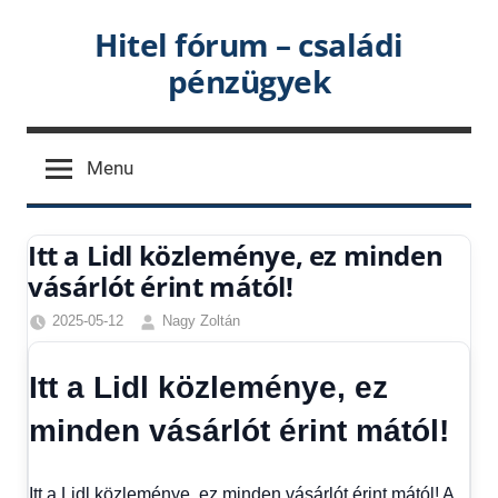
Skip
Hitel fórum – családi
to
pénzügyek
content
Menu
Itt a Lidl közleménye, ez minden
vásárlót érint mától!
2025-05-12
Nagy Zoltán
Egyéb
,
Friss
Itt a Lidl közleménye, ez
hírek
,
Gazdaság
,
minden vásárlót érint mától!
Hírek
,
Hírek
1
Itt a Lidl közleménye, ez minden vásárlót érint mától! A