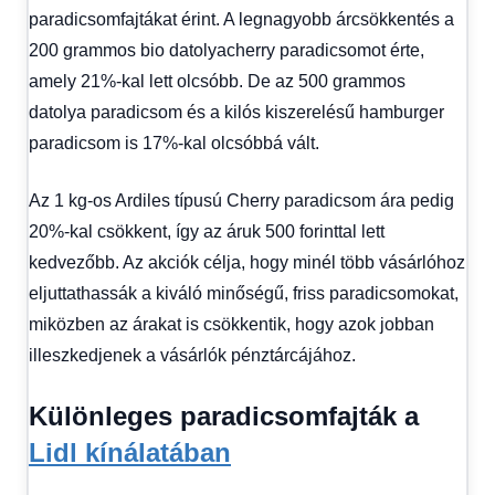
paradicsomfajtákat érint. A legnagyobb árcsökkentés a
200 grammos bio datolyacherry paradicsomot érte,
amely 21%-kal lett olcsóbb. De az 500 grammos
datolya paradicsom és a kilós kiszerelésű hamburger
paradicsom is 17%-kal olcsóbbá vált.
Az 1 kg-os Ardiles típusú Cherry paradicsom ára pedig
20%-kal csökkent, így az áruk 500 forinttal lett
kedvezőbb. Az akciók célja, hogy minél több vásárlóhoz
eljuttathassák a kiváló minőségű, friss paradicsomokat,
miközben az árakat is csökkentik, hogy azok jobban
illeszkedjenek a vásárlók pénztárcájához.
Különleges paradicsomfajták a
Lidl kínálatában