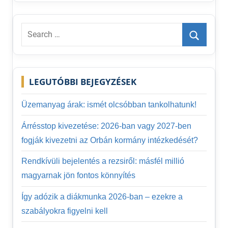
Search
for:
Search
LEGUTÓBBI BEJEGYZÉSEK
Üzemanyag árak: ismét olcsóbban tankolhatunk!
Árrésstop kivezetése: 2026-ban vagy 2027-ben
fogják kivezetni az Orbán kormány intézkedését?
Rendkívüli bejelentés a rezsiről: másfél millió
magyarnak jön fontos könnyítés
Így adózik a diákmunka 2026-ban – ezekre a
szabályokra figyelni kell