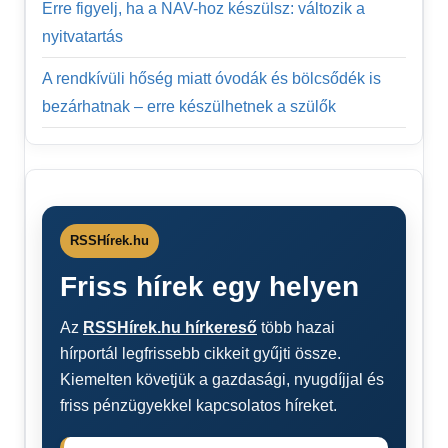
Erre figyelj, ha a NAV-hoz készülsz: változik a
nyitvatartás
A rendkívüli hőség miatt óvodák és bölcsődék is
bezárhatnak – erre készülhetnek a szülők
RSSHírek.hu
Friss hírek egy helyen
Az
RSSHírek.hu hírkereső
több hazai
hírportál legfrissebb cikkeit gyűjti össze.
Kiemelten követjük a gazdasági, nyugdíjjal és
friss pénzügyekkel kapcsolatos híreket.