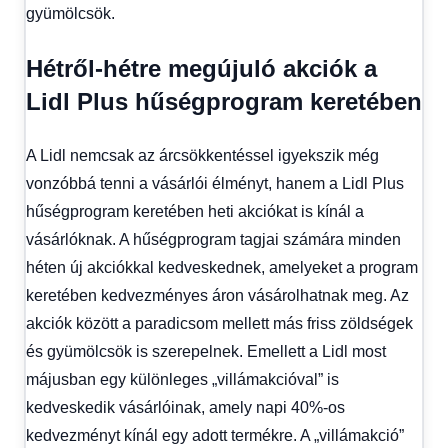
gyümölcsök.
Hétről-hétre megújuló akciók a
Lidl Plus hűségprogram keretében
A Lidl nemcsak az árcsökkentéssel igyekszik még
vonzóbbá tenni a vásárlói élményt, hanem a Lidl Plus
hűségprogram keretében heti akciókat is kínál a
vásárlóknak. A hűségprogram tagjai számára minden
héten új akciókkal kedveskednek, amelyeket a program
keretében kedvezményes áron vásárolhatnak meg. Az
akciók között a paradicsom mellett más friss zöldségek
és gyümölcsök is szerepelnek. Emellett a Lidl most
májusban egy különleges „villámakcióval” is
kedveskedik vásárlóinak, amely napi 40%-os
kedvezményt kínál egy adott termékre. A „villámakció”