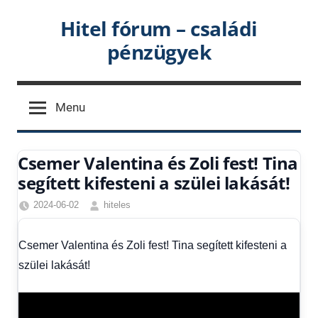
Skip
Hitel fórum – családi
to
pénzügyek
content
Menu
Csemer Valentina és Zoli fest! Tina
segített kifesteni a szülei lakását!
2024-06-02
hiteles
Csemer
Valentina
,
Csemer Valentina és Zoli fest! Tina segített kifesteni a
Friss
szülei lakását!
hírek
,
Hírek
1
kézből