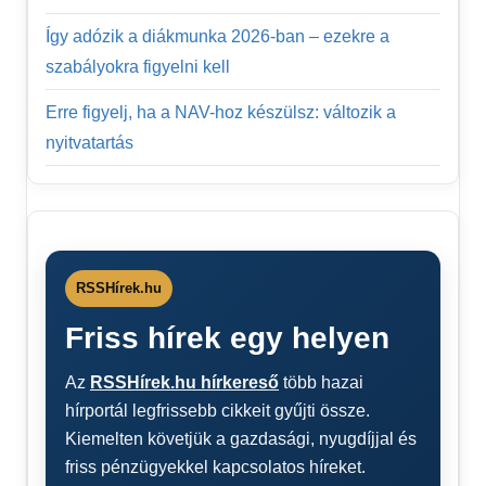
Így adózik a diákmunka 2026-ban – ezekre a
szabályokra figyelni kell
Erre figyelj, ha a NAV-hoz készülsz: változik a
nyitvatartás
RSSHírek.hu
Friss hírek egy helyen
Az
RSSHírek.hu hírkereső
több hazai
hírportál legfrissebb cikkeit gyűjti össze.
Kiemelten követjük a gazdasági, nyugdíjjal és
friss pénzügyekkel kapcsolatos híreket.