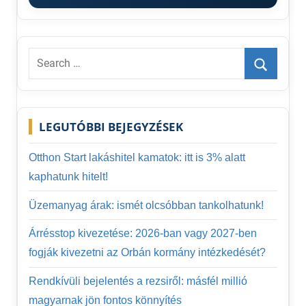
Search
for:
Search
LEGUTÓBBI BEJEGYZÉSEK
Otthon Start lakáshitel kamatok: itt is 3% alatt
kaphatunk hitelt!
Üzemanyag árak: ismét olcsóbban tankolhatunk!
Árrésstop kivezetése: 2026-ban vagy 2027-ben
fogják kivezetni az Orbán kormány intézkedését?
Rendkívüli bejelentés a rezsiről: másfél millió
magyarnak jön fontos könnyítés