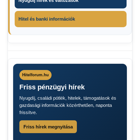
Nyugdíj hírek és változások
Hitel és banki információk
Csemer
Valentina
Csemer
Valentina
Hitelforum.hu
- Tina
Friss pénzügyi hírek
Hitel
fórum
Nyugdíj, családi pótlék, hitelek, támogatások és
Csemer
gazdasági információk közérthetően, naponta
Valentina
frissítve.
Tina
Friss hírek megnyitása