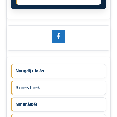
Nyugdíj utalás
Színes hírek
Minimálbér