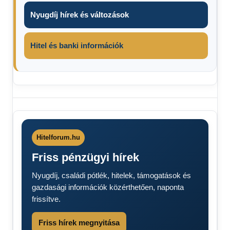
Nyugdíj hírek és változások
Hitel és banki információk
Csemer
Valentina
Hitel
fórum
Hitelforum.hu
Csemer
Friss pénzügyi hírek
Valentina
Nyugdíj, családi pótlék, hitelek, támogatások és
gazdasági információk közérthetően, naponta
frissítve.
Friss hírek megnyitása