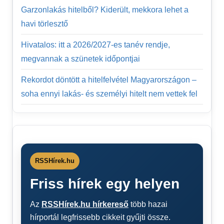
Garzonlakás hitelből? Kiderült, mekkora lehet a
havi törlesztő
Hivatalos: itt a 2026/2027-es tanév rendje,
megvannak a szünetek időpontjai
Rekordot döntött a hitelfelvétel Magyarországon –
soha ennyi lakás- és személyi hitelt nem vettek fel
RSSHírek.hu
Friss hírek egy helyen
Az
RSSHírek.hu hírkereső
több hazai
hírportál legfrissebb cikkeit gyűjti össze.