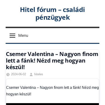
Skip
Hitel fórum – családi
to
pénzügyek
content
Menu
Csemer Valentina – Nagyon finom
lett a fánk! Nézd meg hogyan
készül!
2024-06-02
hiteles
Csemer
Valentina
,
Csemer Valentina – Nagyon finom lett a fánk! Nézd meg
Friss
hogyan készül!
hírek