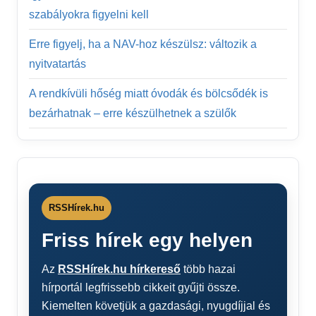
szabályokra figyelni kell
Erre figyelj, ha a NAV-hoz készülsz: változik a
nyitvatartás
A rendkívüli hőség miatt óvodák és bölcsődék is
bezárhatnak – erre készülhetnek a szülők
RSSHírek.hu
Friss hírek egy helyen
Az
RSSHírek.hu hírkereső
több hazai
hírportál legfrissebb cikkeit gyűjti össze.
Kiemelten követjük a gazdasági, nyugdíjjal és