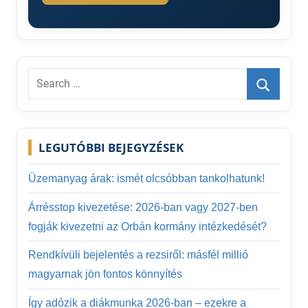
Search
for:
Search
LEGUTÓBBI BEJEGYZÉSEK
Üzemanyag árak: ismét olcsóbban tankolhatunk!
Árrésstop kivezetése: 2026-ban vagy 2027-ben
fogják kivezetni az Orbán kormány intézkedését?
Rendkívüli bejelentés a rezsiről: másfél millió
magyarnak jön fontos könnyítés
Így adózik a diákmunka 2026-ban – ezekre a