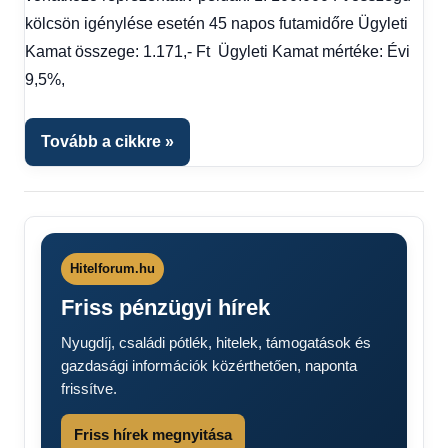
nélkül
kölcsön igénylése esetén 45 napos futamidőre Ügyleti
Kamat összege: 1.171,- Ft Ügyleti Kamat mértéke: Évi
9,5%,
Tovább a cikkre
Hitelforum.hu
Friss pénzügyi hírek
Nyugdíj, családi pótlék, hitelek, támogatások és
gazdasági információk közérthetően, naponta
frissítve.
Friss hírek megnyitása