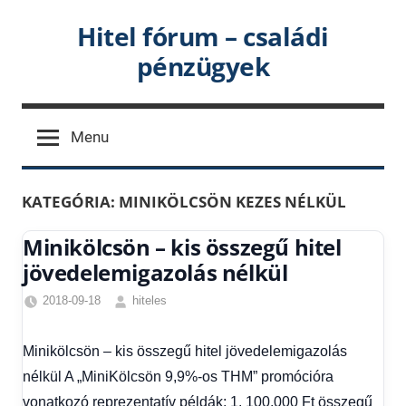
Skip
Hitel fórum – családi
to
pénzügyek
content
Menu
KATEGÓRIA:
MINIKÖLCSÖN KEZES NÉLKÜL
Minikölcsön – kis összegű hitel
jövedelemigazolás nélkül
2018-09-18
hiteles
Fórum
,
Minikölcsön
Minikölcsön – kis összegű hitel jövedelemigazolás
feltételei
,
nélkül A „MiniKölcsön 9,9%-os THM” promócióra
Minikölcsön
kezes
vonatkozó reprezentatív példák: 1. 100.000 Ft összegű