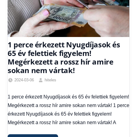
1 perce érkezett Nyugdíjasok és
65 év felettiek figyelem!
Megérkezett a rossz hír amire
sokan nem vártak!
2024-03-06
hiteles
Friss
hírek
,
1 perce érkezett Nyugdíjasok és 65 év felettiek figyelem!
Gazdaság
,
Megérkezett a rossz hír amire sokan nem vártak! 1 perce
Hírek
,
Hitel
érkezett Nyugdíjasok és 65 év felettiek figyelem!
fórum
Megérkezett a rossz hír amire sokan nem vártak! A