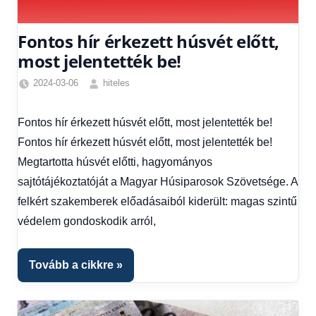
Fontos hír érkezett húsvét előtt,
most jelentették be!
2024-03-06
hiteles
Egyéb
,
Friss
Fontos hír érkezett húsvét előtt, most jelentették be!
hírek
,
Fontos hír érkezett húsvét előtt, most jelentették be!
Hírek
Megtartotta húsvét előtti, hagyományos
sajtótájékoztatóját a Magyar Húsiparosok Szövetsége. A
felkért szakemberek előadásaiból kiderült: magas szintű
védelem gondoskodik arról,
Tovább a cikkre