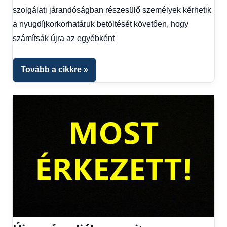
fórum
szolgálati járandóságban részesülő személyek kérhetik
a nyugdíjkorkorhatáruk betöltését követően, hogy
számítsák újra az egyébként
Tovább a cikkre