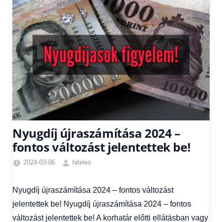
Nyugdíj újraszámítása 2024 –
fontos változást jelentettek be!
2024-03-06
hiteles
Friss
hírek
,
Nyugdíj újraszámítása 2024 – fontos változást
Gazdaság
,
jelentettek be! Nyugdíj újraszámítása 2024 – fontos
Hírek
,
Hitel
változást jelentettek be! A korhatár előtti ellátásban vagy