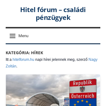
Skip
Hitel fórum – családi
to
pénzügyek
content
Menu
KATEGÓRIA:
HÍREK
Itt a
hitelforum.hu
napi hírei jelennek meg, szerző
Nagy
Zoltán
.