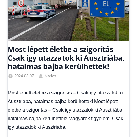
Most lépett életbe a szigorítás –
Csak így utazzatok ki Ausztriába,
hatalmas bajba kerülhettek!
2024-03-07
hiteles
Friss
hírek
,
Most lépett életbe a szigorítás – Csak így utazzatok ki
Hírek
,
Ausztriába, hatalmas bajba kerülhettek! Most lépett
Hírek
1
életbe a szigorítás – Csak így utazzatok ki Ausztriába,
kézből
,
hatalmas bajba kerülhettek! Magyarok figyelem! Csak
Hitel
így utazzatok ki Ausztriába,
fórum