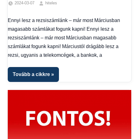
2024-03-07
hiteles
Friss
hírek
,
Ennyi lesz a rezsiszámlánk – már most Márciusban
Gazdaság
,
magasabb számlákat fogunk kapni! Ennyi lesz a
Hírek
,
Hitel
rezsiszámlánk – már most Márciusban magasabb
fórum
számlákat fogunk kapni! Márciustól drágább lesz a
rezsi, ugyanis a telekomcégek, a bankok, a
Tovább a cikkre