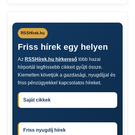
RSSHírek.hu
Friss hírek egy helyen
Az
RSSHírek.hu hírkereső
több hazai
hírportál legfrissebb cikkeit gyűjti össze.
Kiemelten követjük a gazdasági, nyugdíjjal és
friss pénzügyekkel kapcsolatos híreket.
Saját cikkek
Friss nyugdíj hírek