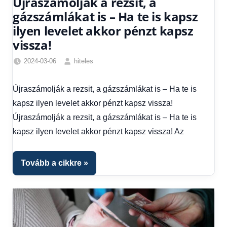
Újraszámolják a rezsit, a
gázszámlákat is – Ha te is kapsz
ilyen levelet akkor pénzt kapsz
vissza!
2024-03-06
hiteles
Friss
hírek
,
Újraszámolják a rezsit, a gázszámlákat is – Ha te is
Gazdaság
,
kapsz ilyen levelet akkor pénzt kapsz vissza!
Hírek
,
Hitel
Újraszámolják a rezsit, a gázszámlákat is – Ha te is
fórum
kapsz ilyen levelet akkor pénzt kapsz vissza! Az
Tovább a cikkre