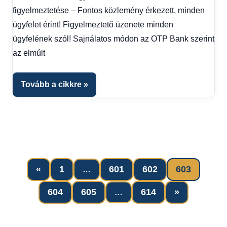
Hírek
figyelmeztetése – Fontos közlemény érkezett, minden
1
ügyfelet érint! Figyelmeztető üzenete minden
kézből
,
ügyfelének szól! Sajnálatos módon az OTP Bank szerint
Hitel
az elmúlt
fórum
Tovább a cikkre
Previous
«
1
601
602
603
…
Posts
Bejegyzések
Next
604
605
614
»
…
Posts
lapozása