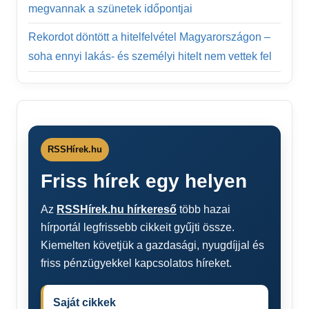
megvannak a szünetek időpontjai
Rekordot döntött a hitelfelvétel Magyarországon –
soha ennyi lakás- és személyi hitelt nem vettek fel
RSSHírek.hu
Friss hírek egy helyen
Az
RSSHírek.hu hírkereső
több hazai
hírportál legfrissebb cikkeit gyűjti össze.
Kiemelten követjük a gazdasági, nyugdíjjal és
friss pénzügyekkel kapcsolatos híreket.
Saját cikkek