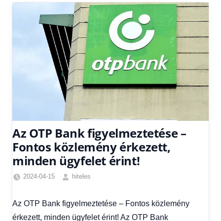
Az OTP Bank figyelmeztetése –
Fontos közlemény érkezett,
minden ügyfelet érint!
2024-04-15
hiteles
Egyéb
,
Friss
Az OTP Bank figyelmeztetése – Fontos közlemény
hírek
,
érkezett, minden ügyfelet érint! Az OTP Bank
Hírek
,