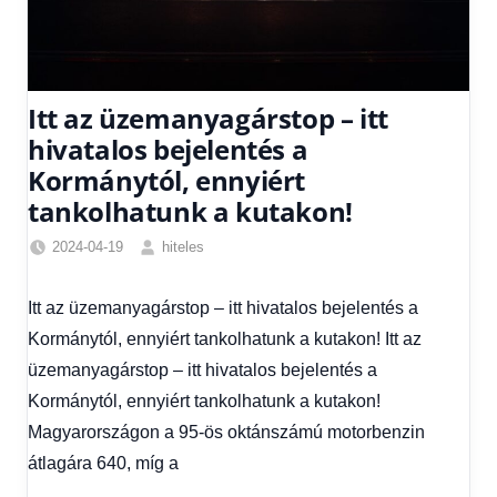
Itt az üzemanyagárstop – itt
hivatalos bejelentés a
Kormánytól, ennyiért
tankolhatunk a kutakon!
2024-04-19
hiteles
Egyéb
,
Friss
Itt az üzemanyagárstop – itt hivatalos bejelentés a
hírek
,
Kormánytól, ennyiért tankolhatunk a kutakon! Itt az
Gazdaság
,
Hitel
üzemanyagárstop – itt hivatalos bejelentés a
fórum
Kormánytól, ennyiért tankolhatunk a kutakon!
Magyarországon a 95-ös oktánszámú motorbenzin
átlagára 640, míg a