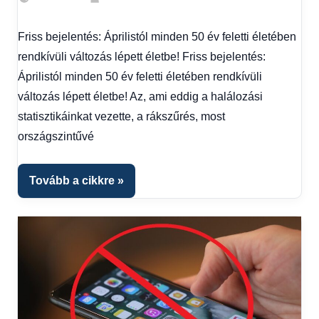
Egyéb
,
Friss
Friss bejelentés: Áprilistól minden 50 év feletti életében
hírek
,
rendkívüli változás lépett életbe! Friss bejelentés:
Hírek
1
Áprilistól minden 50 év feletti életében rendkívüli
kézből
,
változás lépett életbe! Az, ami eddig a halálozási
Hitel
statisztikáinkat vezette, a rákszűrés, most
fórum
országszintűvé
Tovább a cikkre