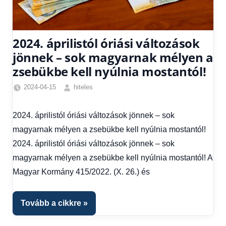
2024. áprilistól óriási változások
jönnek – sok magyarnak mélyen a
zsebükbe kell nyúlnia mostantól!
2024-04-15
hiteles
Egyéb
,
Friss
2024. áprilistól óriási változások jönnek – sok
hírek
,
magyarnak mélyen a zsebükbe kell nyúlnia mostantól!
Hírek
,
Hírek
2024. áprilistól óriási változások jönnek – sok
1
magyarnak mélyen a zsebükbe kell nyúlnia mostantól! A
kézből
,
Magyar Kormány 415/2022. (X. 26.) és
Hitel
fórum
Tovább a cikkre