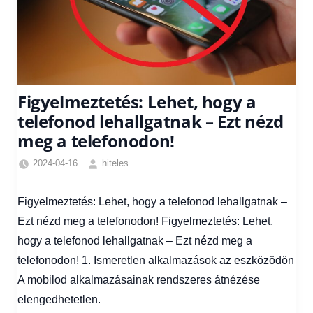
Figyelmeztetés: Lehet, hogy a
telefonod lehallgatnak – Ezt nézd
meg a telefonodon!
2024-04-16
hiteles
Egyéb
,
Friss
Figyelmeztetés: Lehet, hogy a telefonod lehallgatnak –
hírek
,
Ezt nézd meg a telefonodon! Figyelmeztetés: Lehet,
Hírek
1
hogy a telefonod lehallgatnak – Ezt nézd meg a
kézből
,
telefonodon! 1. Ismeretlen alkalmazások az eszközödön
Hitel
A mobilod alkalmazásainak rendszeres átnézése
fórum
elengedhetetlen.