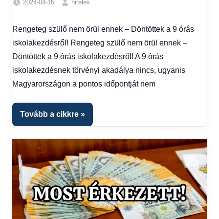
2024-04-15
hiteles
Egyéb
,
Friss
Rengeteg szülő nem örül ennek – Döntöttek a 9 órás
hírek
,
iskolakezdésről! Rengeteg szülő nem örül ennek –
Hírek
,
Hírek
Döntöttek a 9 órás iskolakezdésről! A 9 órás
1
iskolakezdésnek törvényi akadálya nincs, ugyanis
kézből
Magyarországon a pontos időpontját nem
Tovább a cikkre