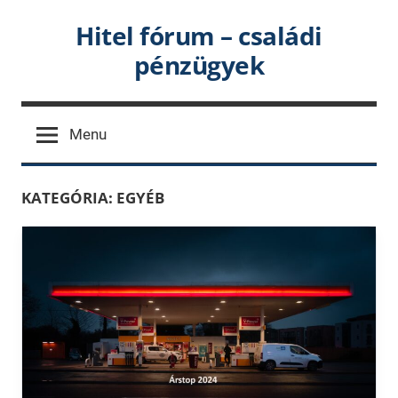
Skip
Hitel fórum – családi
to
pénzügyek
content
Menu
KATEGÓRIA:
EGYÉB