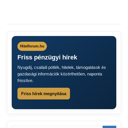
Hitelforum.hu
Friss pénzügyi hírek
Nyugdíj, családi pótlék, hitelek, támogatások és
gazdasági információk közérthetően, naponta
frissítve.
Friss hírek megnyitása