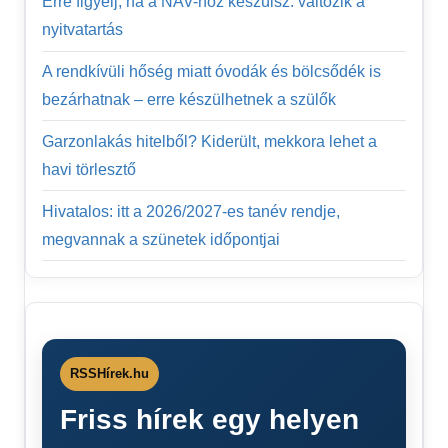
Erre figyelj, ha a NAV-hoz készülsz: változik a
nyitvatartás
A rendkívüli hőség miatt óvodák és bölcsődék is
bezárhatnak – erre készülhetnek a szülők
Garzonlakás hitelből? Kiderült, mekkora lehet a
havi törlesztő
Hivatalos: itt a 2026/2027-es tanév rendje,
megvannak a szünetek időpontjai
RSSHírek.hu
Friss hírek egy helyen