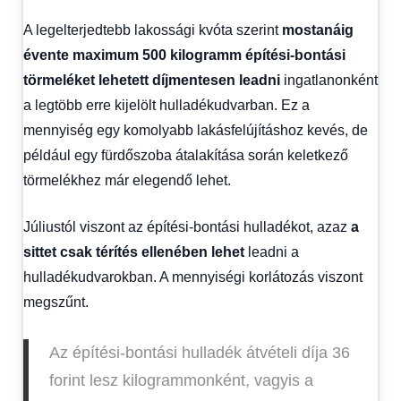
A legelterjedtebb lakossági kvóta szerint
mostanáig
évente maximum 500 kilogramm építési-bontási
törmeléket lehetett díjmentesen leadni
ingatlanonként
a legtöbb erre kijelölt hulladékudvarban. Ez a
mennyiség egy komolyabb lakásfelújításhoz kevés, de
például egy fürdőszoba átalakítása során keletkező
törmelékhez már elegendő lehet.
Júliustól viszont az építési-bontási hulladékot, azaz
a
sittet csak térítés ellenében lehet
leadni a
hulladékudvarokban. A mennyiségi korlátozás viszont
megszűnt.
Az építési-bontási hulladék átvételi díja 36
forint lesz kilogrammonként, vagyis a