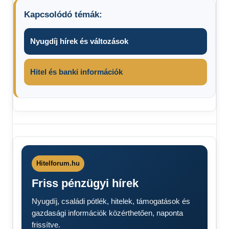
Kapcsolódó témák:
Nyugdíj hírek és változások
Hitel és banki információk
csekk
hulladék
MoHu
sitt
Hitelforum.hu
törmelék
Friss pénzügyi hírek
Nyugdíj, családi pótlék, hitelek, támogatások és
gazdasági információk közérthetően, naponta
frissítve.