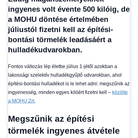
Hitel
ingyenes volt évente 500 kilóig, de
fórum
,
a MOHU döntése értelmében
Színes
hírek
júliustól fizetni kell az építési-
bontási törmelék leadásáért a
hulladékudvarokban.
Fontos változás lép életbe július 1-jétől azokban a
lakossági szelektív hulladékgyűjtő udvarokban, ahol
építési-bontási hulladékot is le lehet adni: megszűnik az
ingyenesség, minden egyes kilóért fizetni kell –
közölte
a MOHU Zrt.
Megszűnik az építési
törmelék ingyenes átvétele