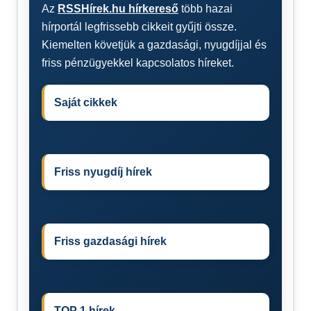
Az
RSSHírek.hu hírkereső
több hazai
hírportál legfrissebb cikkeit gyűjti össze.
Kiemelten követjük a gazdasági, nyugdíjjal és
friss pénzügyekkel kapcsolatos híreket.
Saját cikkek
Friss nyugdíj hírek
Friss gazdasági hírek
TOP 1 hírek