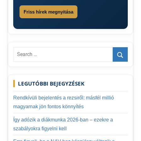
Friss hírek megnyitása
Search
for:
Search
LEGUTÓBBI BEJEGYZÉSEK
Rendkívüli bejelentés a rezsiről: másfél millió
magyarnak jön fontos könnyítés
Így adózik a diákmunka 2026-ban – ezekre a
szabályokra figyelni kell