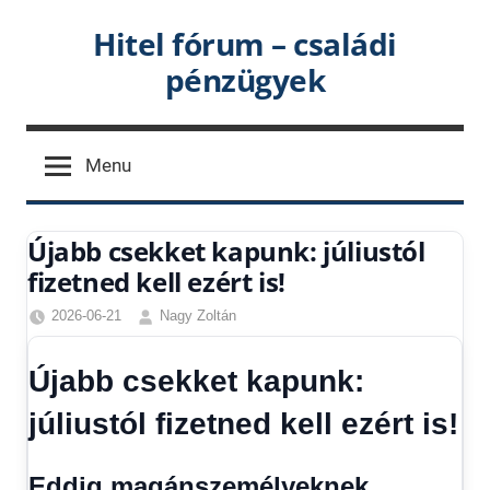
Skip
Hitel fórum – családi
to
pénzügyek
content
Menu
Újabb csekket kapunk: júliustól
fizetned kell ezért is!
2026-06-21
Nagy Zoltán
Egyéb
,
Friss
Újabb csekket kapunk:
hírek
,
Hírek
,
júliustól fizetned kell ezért is!
Hírek
1
Eddig magánszemélyeknek
kézből
,