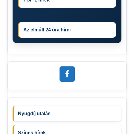
Az elmúlt 24 óra hírei
Nyugdíj utalás
Színes hírek