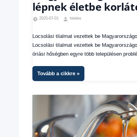
lépnek életbe korlát
2025-07-01
hiteles
Friss
hírek
,
Locsolási tilalmat vezettek be Magyarországo
Hírek
,
Locsolási tilalmat vezettek be Magyarországo
Hírek
1
óriási hőségben egyre több településen prob
kézből
,
Hitel
fórum
Tovább a cikkre