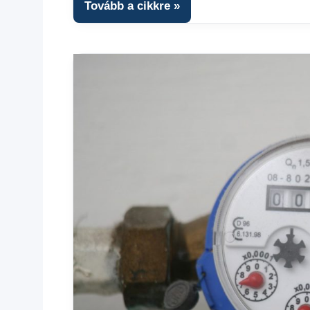
kézből
,
Tovább a cikkre
Hitel
fórum