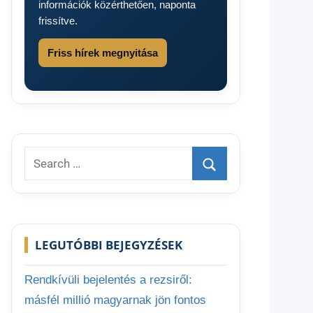
információk közérthetően, naponta
frissítve.
Friss hírek megnyitása
Search
for:
Search
LEGUTÓBBI BEJEGYZÉSEK
Rendkívüli bejelentés a rezsiről:
másfél millió magyarnak jön fontos