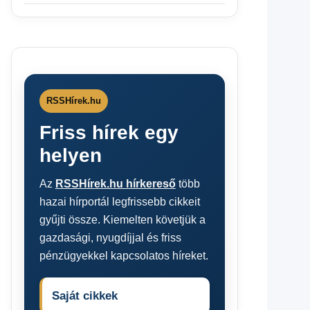
RSSHírek.hu
Friss hírek egy
helyen
Az
RSSHírek.hu hírkereső
több
hazai hírportál legfrissebb cikkeit
gyűjti össze. Kiemelten követjük a
gazdasági, nyugdíjjal és friss
pénzügyekkel kapcsolatos híreket.
Saját cikkek