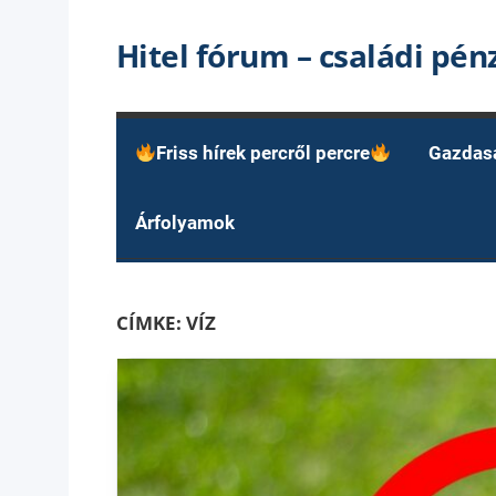
Skip
Hitel fórum – családi pé
to
content
Friss hírek percről percre
Gazdas
Árfolyamok
CÍMKE:
VÍZ