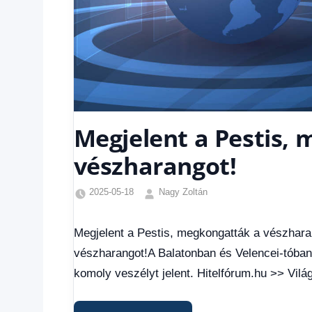
Megjelent a Pestis,
vészharangot!
2025-05-18
Nagy Zoltán
Egyéb
,
Friss
Megjelent a Pestis, megkongatták a vészhara
hírek
,
vészharangot!A Balatonban és Velencei-tóban m
Gazdaság
,
Hírek
,
komoly veszélyt jelent. Hitelfórum.hu >> Világ
Hírek
1