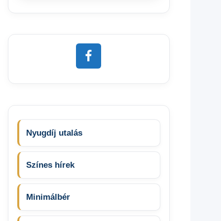
Nyugdíj utalás
Színes hírek
Minimálbér