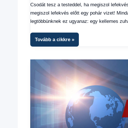
Friss
Csodát tesz a testeddel, ha megiszol lefekvés
hírek
,
megiszol lefekvés előtt egy pohár vizet! Min
Hírek
,
Hírek
legtöbbünknek ez ugyanaz: egy kellemes zu
1
kézből
Tovább a cikkre