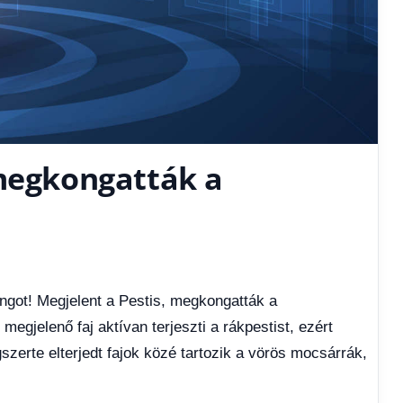
 megkongatták a
ngot! Megjelent a Pestis, megkongatták a
egjelenő faj aktívan terjeszti a rákpestist, ezért
szerte elterjedt fajok közé tartozik a vörös mocsárrák,