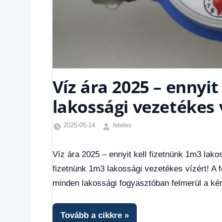
Víz ára 2025 – ennyit
lakossági vezetékes v
2025-05-14
hiteles
Friss
hírek
,
Víz ára 2025 – ennyit kell fizetnünk 1m3 lakos
Hírek
,
fizetnünk 1m3 lakossági vezetékes vízért! A
Hírek
1
minden lakossági fogyasztóban felmerül a kér
kézből
,
Hitel
fórum
Tovább a cikkre