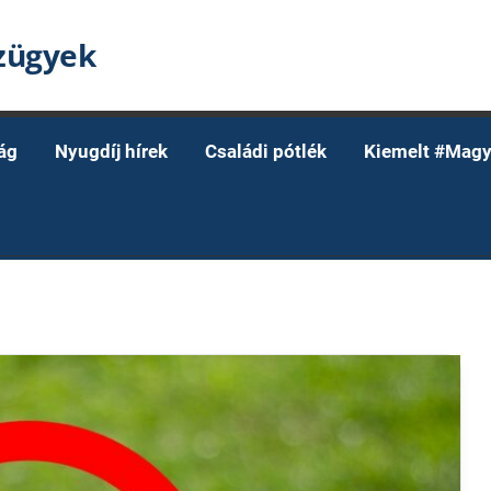
nzügyek
ág
Nyugdíj hírek
Családi pótlék
Kiemelt #Magy