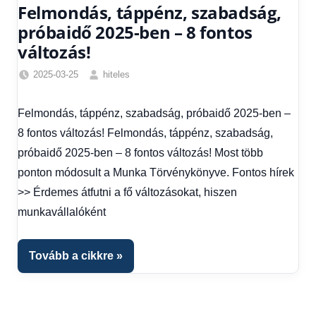
Felmondás, táppénz, szabadság,
próbaidő 2025-ben – 8 fontos
változás!
2025-03-25
hiteles
Friss
hírek
,
Felmondás, táppénz, szabadság, próbaidő 2025-ben –
Hírek
,
8 fontos változás! Felmondás, táppénz, szabadság,
Hírek
1
próbaidő 2025-ben – 8 fontos változás! Most több
kézből
ponton módosult a Munka Törvénykönyve. Fontos hírek
>> Érdemes átfutni a fő változásokat, hiszen
munkavállalóként
Tovább a cikkre