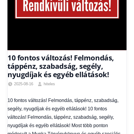
10 fontos változás! Felmondás,
táppénz, szabadság, segély,
nyugdíjak és egyéb ellátások!
2025-08-16
hiteles
Egyéb
,
Friss
10 fontos változás! Felmondás, táppénz, szabadság,
hírek
,
segély, nyugdíjak és egyéb ellátások! 10 fontos
Gazdaság
,
Hírek
,
változás! Felmondás, táppénz, szabadság, segély,
Hírek
nyugdíjak és egyéb ellátások! Most több ponton
1
módosult a Munka Törvénykönyve és egyéb szociális