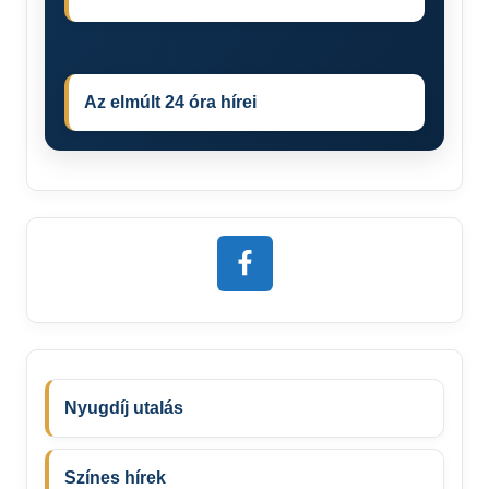
Az elmúlt 24 óra hírei
Nyugdíj utalás
Színes hírek