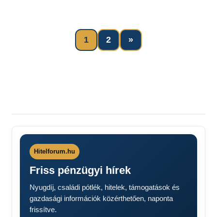
Next
1
2
»
Bejegyzések
Posts
lapozása
Hitelforum.hu
Friss pénzügyi hírek
Nyugdíj, családi pótlék, hitelek, támogatások és
gazdasági információk közérthetően, naponta
frissítve.