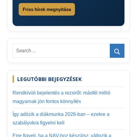
Friss hírek megnyitása
Search
for:
Search
LEGUTÓBBI BEJEGYZÉSEK
Rendkívüli bejelentés a rezsiről: másfél millió
magyarnak jön fontos könnyítés
Így adózik a diákmunka 2026-ban – ezekre a
szabályokra figyelni kell
Erre figyelj, ha a NAV-hoz készülsz: változik a