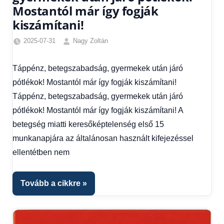
Mostantól már így fogják
kiszámítani!
2025-07-31
Nagy Zoltán
Egyéb
,
Friss
Táppénz, betegszabadság, gyermekek után járó
hírek
,
pótlékok! Mostantól már így fogják kiszámítani!
Gazdaság
,
Hírek
,
Táppénz, betegszabadság, gyermekek után járó
Hírek
pótlékok! Mostantól már így fogják kiszámítani! A
1
betegség miatti keresőképtelenség első 15
kézből
,
munkanapjára az általánosan használt kifejezéssel
Hitel
fórum
ellentétben nem
Tovább a cikkre