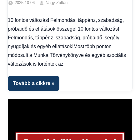
2025-10-06
Nagy Zoltán
Egyéb
,
Friss
10 fontos változás! Felmondás, táppénz, szabadság,
hírek
,
próbaidő és ellátások összege! 10 fontos változás!
Gazdaság
,
Hírek
,
Felmondás, táppénz, szabadság, próbaidő, segély,
Hírek
nyugdíjak és egyéb ellátások!Most több ponton
1
módosult a Munka Törvénykönyve és egyéb szociális
kézből
,
változások is történtek az
Hitel
fórum
Tovább a cikkre