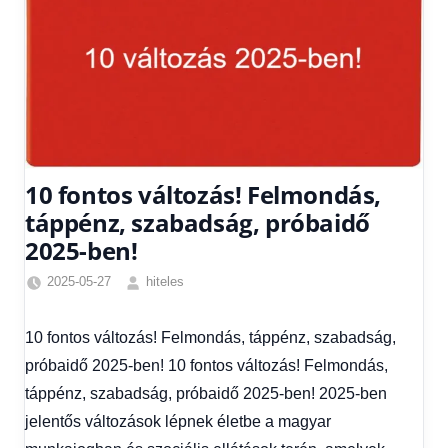
10 fontos változás! Felmondás,
táppénz, szabadság, próbaidő
2025-ben!
2025-05-27
hiteles
Friss
hírek
,
10 fontos változás! Felmondás, táppénz, szabadság,
Hírek
,
próbaidő 2025-ben! 10 fontos változás! Felmondás,
Hírek
1
táppénz, szabadság, próbaidő 2025-ben! 2025-ben
kézből
,
jelentős változások lépnek életbe a magyar
Hitel