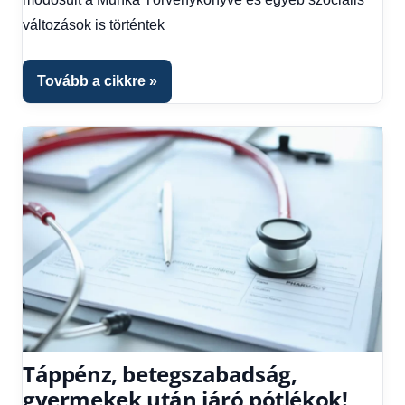
kézből
,
változások is történtek
Hitel
fórum
Tovább a cikkre
Táppénz, betegszabadság,
gyermekek után járó pótlékok!