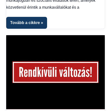
munkajogban és szociális ellátások terén, amelyek
fórum
közvetlenül érintik a munkavállalókat és a
Tovább a cikkre