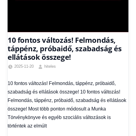
10 fontos változás! Felmondás,
táppénz, próbaidő, szabadság és
ellátások összege!
2025-11-20
hiteles
Friss
hírek
,
10 fontos változás! Felmondás, táppénz, próbaidő,
Hírek
,
szabadság és ellátások összege! 10 fontos változás!
Hírek
1
Felmondás, táppénz, próbaidő, szabadság és ellátások
kézből
összege! Most több ponton módosult a Munka
Törvénykönyve és egyéb szociális változások is
történtek az elmúlt