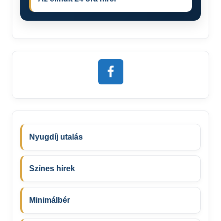
Nyugdíj utalás
Színes hírek
Minimálbér