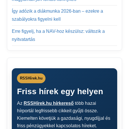
Így adózik a diákmunka 2026-ban – ezekre a
szabályokra figyelni kell
Erre figyelj, ha a NAV-hoz készülsz: változik a
nyitvatartás
RSSHírek.hu
Friss hírek egy helyen
Az
RSSHírek.hu hírkereső
több hazai
hírportál legfrissebb cikkeit gyűjti össze.
Kiemelten követjük a gazdasági, nyugdíjjal és
friss pénzügyekkel kapcsolatos híreket.