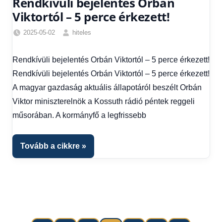
Rendkívüli bejelentés Orbán
Viktortól – 5 perce érkezett!
2025-05-02
hiteles
Egyéb
,
Friss
Rendkívüli bejelentés Orbán Viktortól – 5 perce érkezett!
hírek
,
Rendkívüli bejelentés Orbán Viktortól – 5 perce érkezett!
Hírek
,
Hírek
A magyar gazdaság aktuális állapotáról beszélt Orbán
1
Viktor miniszterelnök a Kossuth rádió péntek reggeli
kézből
műsorában. A kormányfő a legfrissebb
Tovább a cikkre