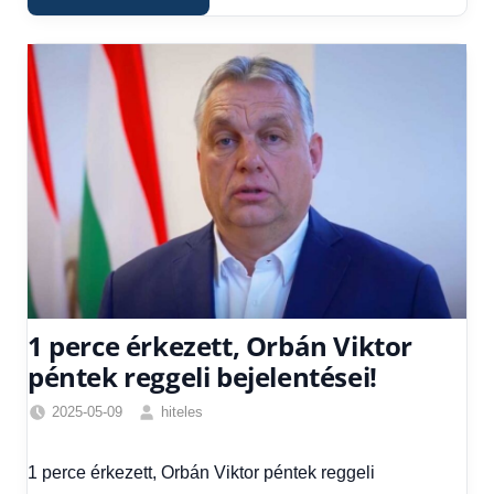
1 perce érkezett, Orbán Viktor
péntek reggeli bejelentései!
2025-05-09
hiteles
Friss
hírek
,
1 perce érkezett, Orbán Viktor péntek reggeli
Hírek
,