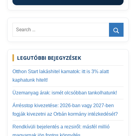
Search
for:
Search
LEGUTÓBBI BEJEGYZÉSEK
Otthon Start lakáshitel kamatok: itt is 3% alatt
kaphatunk hitelt!
Üzemanyag árak: ismét olcsóbban tankolhatunk!
Árrésstop kivezetése: 2026-ban vagy 2027-ben
fogják kivezetni az Orbán kormány intézkedését?
Rendkívüli bejelentés a rezsiről: másfél millió
magyarnak jön fontos könnyítés