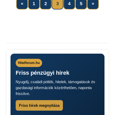
Previous
Next
«
1
2
3
4
5
»
Bejegyzések
Posts
Posts
lapozása
Hitelforum.hu
Friss pénzügyi hírek
Nyugdíj, családi pótlék, hitelek, támogatások és
gazdasági információk közérthetően, naponta
frissítve.
Friss hírek megnyitása