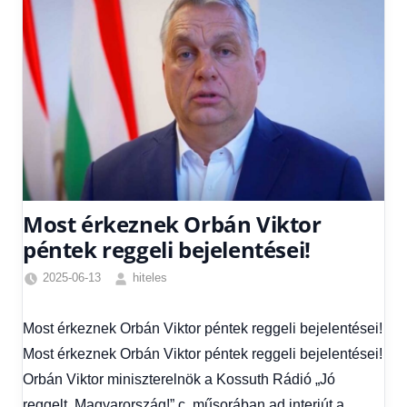
Most érkeznek Orbán Viktor
péntek reggeli bejelentései!
2025-06-13
hiteles
Friss
hírek
,
Most érkeznek Orbán Viktor péntek reggeli bejelentései!
Hírek
,
Most érkeznek Orbán Viktor péntek reggeli bejelentései!
Hírek
1
Orbán Viktor miniszterelnök a Kossuth Rádió „Jó
kézből
reggelt, Magyarország!” c. műsorában ad interjút a