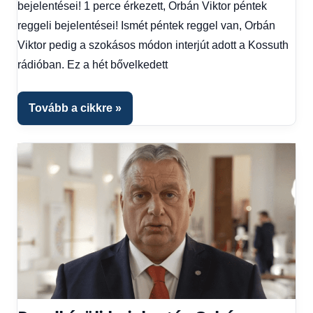
bejelentései! 1 perce érkezett, Orbán Viktor péntek
Hírek
1
reggeli bejelentései! Ismét péntek reggel van, Orbán
kézből
Viktor pedig a szokásos módon interjút adott a Kossuth
rádióban. Ez a hét bővelkedett
Tovább a cikkre