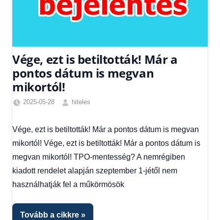
Vége, ezt is betiltották! Már a
pontos dátum is megvan
mikortól!
2025-05-28
hiteles
Egyéb
,
Friss
Vége, ezt is betiltották! Már a pontos dátum is megvan
hírek
,
mikortól! Vége, ezt is betiltották! Már a pontos dátum is
Hírek
,
Hírek
megvan mikortól! TPO-mentesség? A nemrégiben
1
kiadott rendelet alapján szeptember 1-jétől nem
kézből
használhatják fel a műkörmösök
Tovább a cikkre