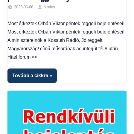
2025-06-06
hiteles
Friss
hírek
,
Most érkeztek Orbán Viktor péntek reggeli bejelentései!
Hírek
,
Most érkeztek Orbán Viktor péntek reggeli bejelentései!
Hírek
1
A miniszterelnök a Kossuth Rádió, Jó reggelt,
kézből
Magyarország! című műsorának ad interjút fél 8 után.
Hitel fórum >>
Tovább a cikkre