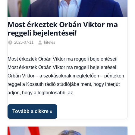
Most érkeztek Orbán Viktor ma
reggeli bejelentései!
2025-07-11
hiteles
Friss
hírek
,
Most érkeztek Orbán Viktor ma reggeli bejelentései!
Hírek
,
Most érkeztek Orbán Viktor ma reggeli bejelentései!
Hírek
1
Orbán Viktor – a szokásoknak megfelelően – pénteken
kézből
reggel a Kossuth rádió stúdiójába ment, hogy interjút
adjon, hogy a legfontosabb, az
Tovább a cikkre