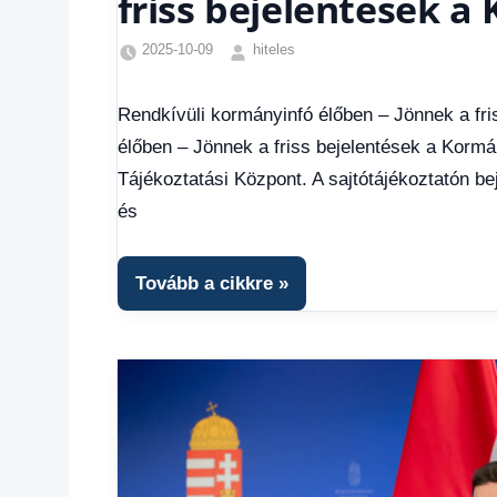
friss bejelentések a
2025-10-09
hiteles
Friss
hírek
,
Rendkívüli kormányinfó élőben – Jönnek a fri
Gazdaság
,
élőben – Jönnek a friss bejelentések a Kormán
Hírek
,
Hírek
Tájékoztatási Központ. A sajtótájékoztatón b
1
és
kézből
,
Hitel
fórum
Tovább a cikkre