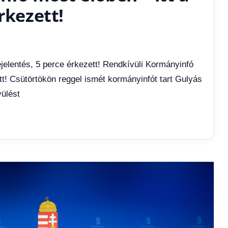
rkezett!
jelentés, 5 perce érkezett! Rendkívüli Kormányinfó
ett! Csütörtökön reggel ismét kormányinfót tart Gulyás
ülést