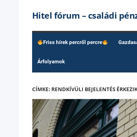
Skip
Hitel fórum – családi pé
to
content
Friss hírek percről percre
Gazdas
Árfolyamok
CÍMKE:
RENDKÍVÜLI BEJELENTÉS ÉRKEZI