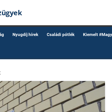
nzügyek
ág
Nyugdíj hírek
Családi pótlék
Kiemelt #Magy
K