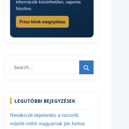
információk közérthetően, naponta
frissítve.
Friss hírek megnyitása
Search
for:
Search
LEGUTÓBBI BEJEGYZÉSEK
Rendkívüli bejelentés a rezsiről:
másfél millió magyarnak jön fontos