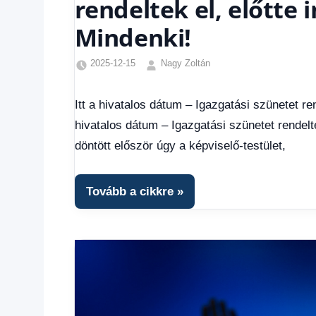
rendeltek el, előtte 
Mindenki!
2025-12-15
Nagy Zoltán
Egyéb
,
Friss
Itt a hivatalos dátum – Igazgatási szünetet rend
hírek
,
hivatalos dátum – Igazgatási szünetet rendelt
Hírek
,
Hírek
döntött először úgy a képviselő-testület,
1
kézből
,
Hitel
Tovább a cikkre
fórum