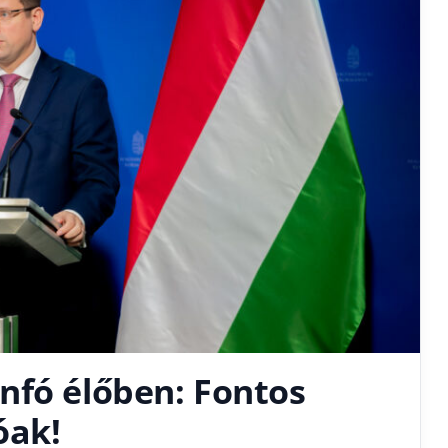
nfó élőben: Fontos
óak!