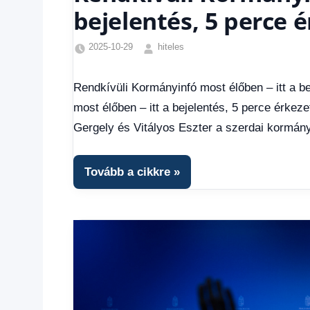
bejelentés, 5 perce é
2025-10-29
hiteles
Friss
hírek
,
Rendkívüli Kormányinfó most élőben – itt a be
Hírek
,
most élőben – itt a bejelentés, 5 perce érkez
Hírek
1
Gergely és Vitályos Eszter a szerdai kormány
kézből
Tovább a cikkre