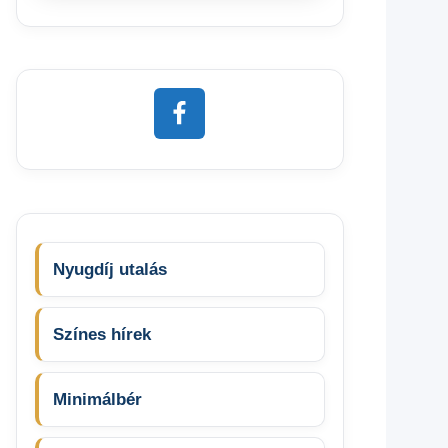
Nyugdíj utalás
Színes hírek
Minimálbér