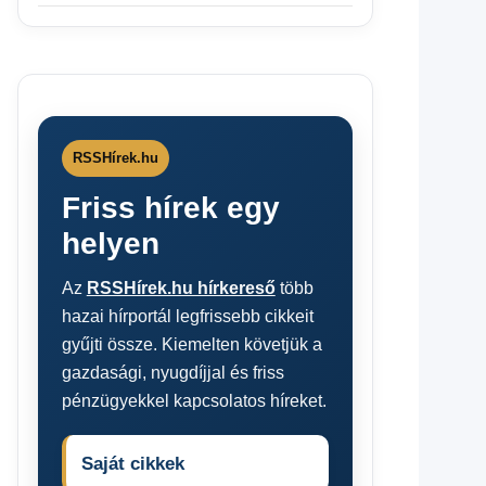
RSSHírek.hu
Friss hírek egy
helyen
Az
RSSHírek.hu hírkereső
több
hazai hírportál legfrissebb cikkeit
gyűjti össze. Kiemelten követjük a
gazdasági, nyugdíjjal és friss
pénzügyekkel kapcsolatos híreket.
Saját cikkek