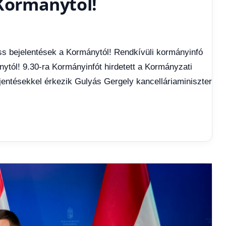
 Kormánytól!
ss bejelentések a Kormánytól! Rendkívüli kormányinfó
ytól! 9.30-ra Kormányinfót hirdetett a Kormányzati
ejentésekkel érkezik Gulyás Gergely kancelláriaminiszter