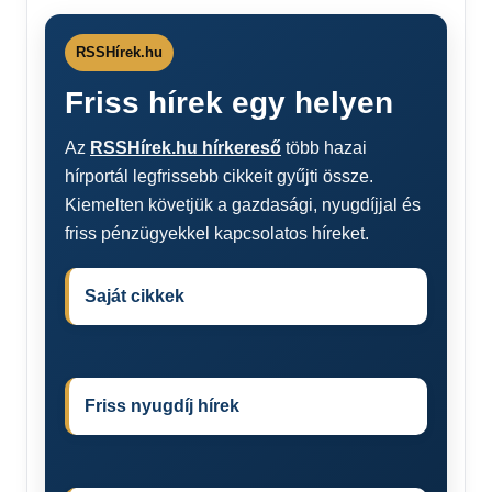
RSSHírek.hu
Friss hírek egy helyen
Az
RSSHírek.hu hírkereső
több hazai
hírportál legfrissebb cikkeit gyűjti össze.
Kiemelten követjük a gazdasági, nyugdíjjal és
friss pénzügyekkel kapcsolatos híreket.
Saját cikkek
Friss nyugdíj hírek