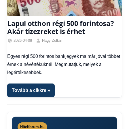
Lapul otthon régi 500 forintosa?
Akár tízezreket is érhet
2026-04-08
Nagy Zoltán
Friss
hírek
,
Egyes régi 500 forintos bankjegyek ma már jóval többet
Gazdaság
,
érnek a névértéküknél. Megmutatjuk, melyek a
Hírek
,
Hírek
legértékesebbek.
1
kézből
,
Tovább a cikkre
Hitel
fórum
Hitelforum.hu