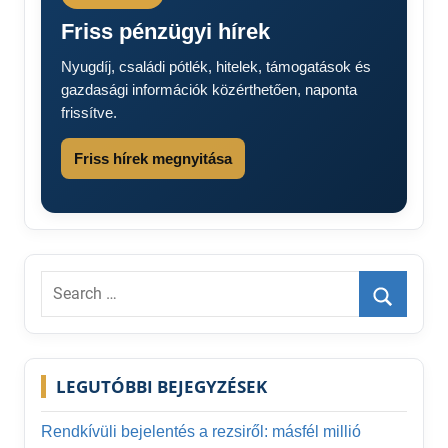
Friss pénzügyi hírek
Nyugdíj, családi pótlék, hitelek, támogatások és
gazdasági információk közérthetően, naponta
frissítve.
Friss hírek megnyitása
Search
for:
Search
LEGUTÓBBI BEJEGYZÉSEK
Rendkívüli bejelentés a rezsiről: másfél millió