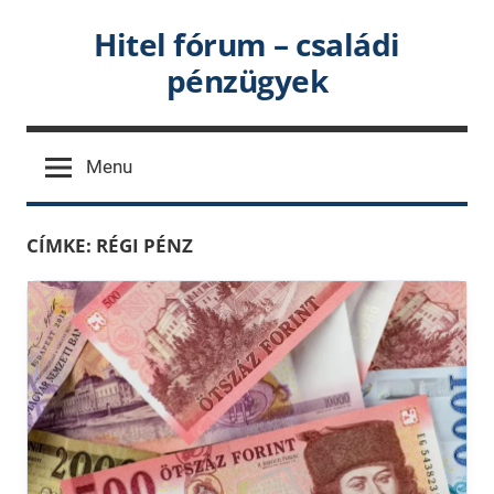
Skip
Hitel fórum – családi
to
pénzügyek
content
Menu
CÍMKE:
RÉGI PÉNZ