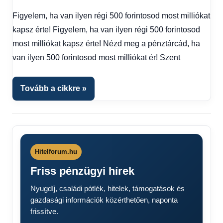
Friss
Figyelem, ha van ilyen régi 500 forintosod most milliókat
hírek
,
kapsz érte! Figyelem, ha van ilyen régi 500 forintosod
Gazdaság
,
Hírek
,
most milliókat kapsz érte! Nézd meg a pénztárcád, ha
Hírek
van ilyen 500 forintosod most milliókat ér! Szent
1
kézből
,
Hitel
Tovább a cikkre
fórum
Hitelforum.hu
Friss pénzügyi hírek
Nyugdíj, családi pótlék, hitelek, támogatások és
gazdasági információk közérthetően, naponta
frissítve.