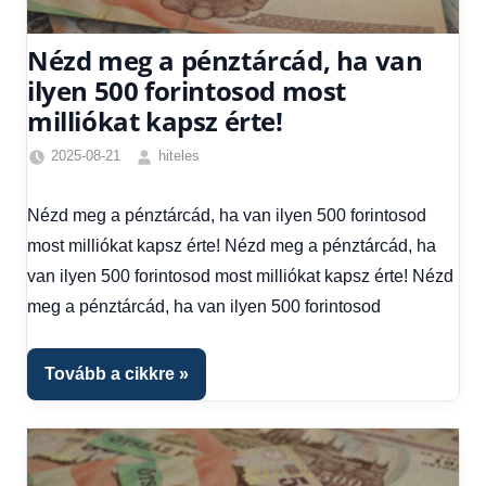
Nézd meg a pénztárcád, ha van
ilyen 500 forintosod most
milliókat kapsz érte!
2025-08-21
hiteles
Egyéb
,
Friss
Nézd meg a pénztárcád, ha van ilyen 500 forintosod
hírek
,
most milliókat kapsz érte! Nézd meg a pénztárcád, ha
Hírek
,
Hírek
van ilyen 500 forintosod most milliókat kapsz érte! Nézd
1
meg a pénztárcád, ha van ilyen 500 forintosod
kézből
Tovább a cikkre