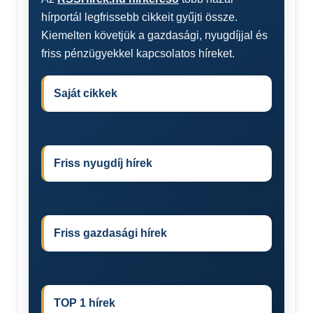
hírportál legfrissebb cikkeit gyűjti össze.
Kiemelten követjük a gazdasági, nyugdíjjal és
friss pénzügyekkel kapcsolatos híreket.
Saját cikkek
Friss nyugdíj hírek
Friss gazdasági hírek
TOP 1 hírek