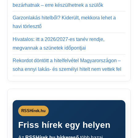
bezárhatnak – erre készülhetnek a szülők
Garzonlakás hitelből? Kiderült, mekkora lehet a
havi törlesztő
Hivatalos: itt a 2026/2027-es tanév rendje,
megvannak a szünetek időpontjai
Rekordot döntött a hitelfelvétel Magyarországon –
soha ennyi lakás- és személyi hitelt nem vettek fel
RSSHírek.hu
Friss hírek egy helyen
Az
RSSHírek.hu hírkereső
több hazai