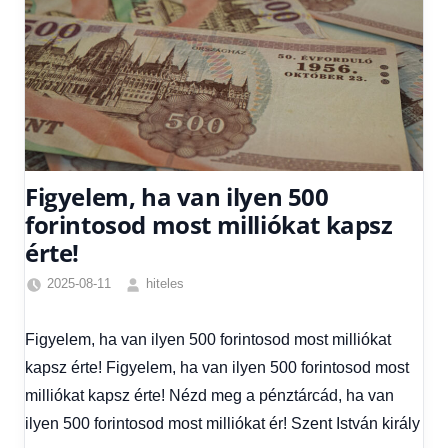
Figyelem, ha van ilyen 500
forintosod most milliókat kapsz
érte!
2025-08-11
hiteles
Friss
hírek
,
Figyelem, ha van ilyen 500 forintosod most milliókat
Hírek
,
kapsz érte! Figyelem, ha van ilyen 500 forintosod most
Hírek
1
milliókat kapsz érte! Nézd meg a pénztárcád, ha van
kézből
,
ilyen 500 forintosod most milliókat ér! Szent István király
Hitel