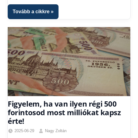
fórum
Tovább a cikkre
Figyelem, ha van ilyen régi 500
forintosod most milliókat kapsz
érte!
2025-06-29
Nagy Zoltán
Egyéb
,