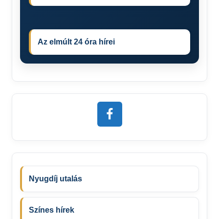
Az elmúlt 24 óra hírei
Nyugdíj utalás
Színes hírek