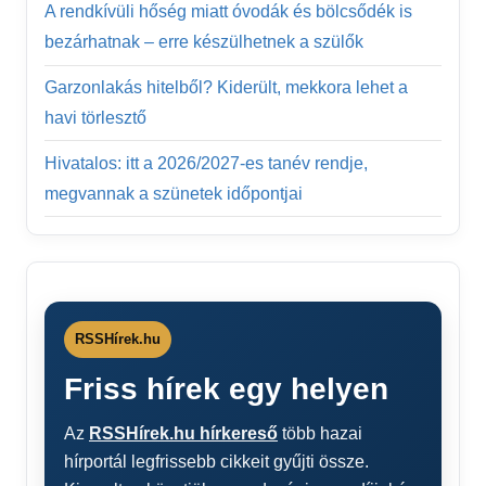
A rendkívüli hőség miatt óvodák és bölcsődék is
bezárhatnak – erre készülhetnek a szülők
Garzonlakás hitelből? Kiderült, mekkora lehet a
havi törlesztő
Hivatalos: itt a 2026/2027-es tanév rendje,
megvannak a szünetek időpontjai
RSSHírek.hu
Friss hírek egy helyen
Az
RSSHírek.hu hírkereső
több hazai
hírportál legfrissebb cikkeit gyűjti össze.