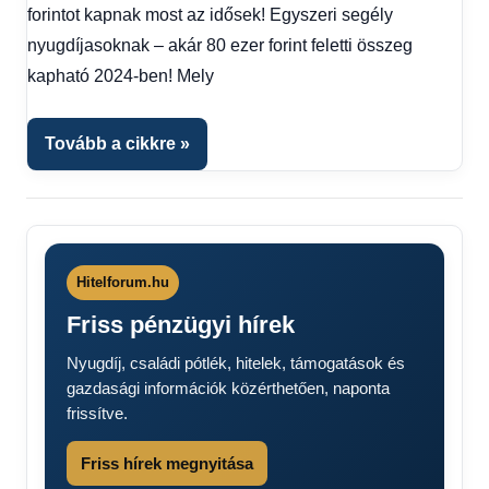
Hitel
forintot kapnak most az idősek! Egyszeri segély
fórum
nyugdíjasoknak – akár 80 ezer forint feletti összeg
kapható 2024-ben! Mely
Tovább a cikkre
Hitelforum.hu
Friss pénzügyi hírek
Nyugdíj, családi pótlék, hitelek, támogatások és
gazdasági információk közérthetően, naponta
frissítve.
Friss hírek megnyitása