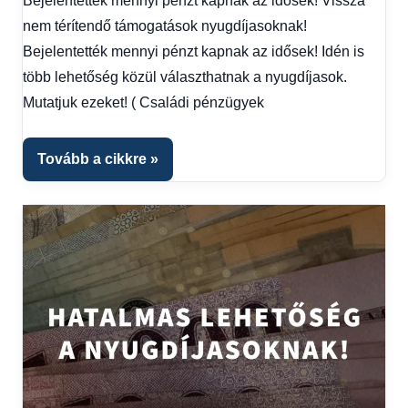
Bejelentették mennyi pénzt kapnak az idősek! Vissza
Gazdaság
,
Hírek
,
nem térítendő támogatások nyugdíjasoknak!
Hírek
Bejelentették mennyi pénzt kapnak az idősek! Idén is
1
több lehetőség közül választhatnak a nyugdíjasok.
kézből
,
Mutatjuk ezeket! ( Családi pénzügyek
Hitel
fórum
Tovább a cikkre