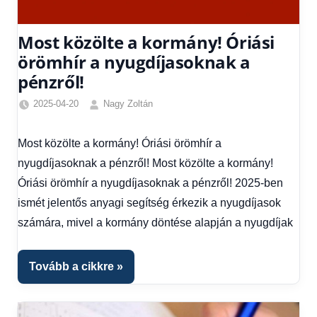
Most közölte a kormány! Óriási
örömhír a nyugdíjasoknak a
pénzről!
2025-04-20
Nagy Zoltán
Egyéb
,
Friss
Most közölte a kormány! Óriási örömhír a
hírek
,
nyugdíjasoknak a pénzről! Most közölte a kormány!
Gazdaság
,
Hírek
,
Óriási örömhír a nyugdíjasoknak a pénzről! 2025-ben
Hírek
ismét jelentős anyagi segítség érkezik a nyugdíjasok
1
számára, mivel a kormány döntése alapján a nyugdíjak
kézből
,
Hitel
fórum
Tovább a cikkre