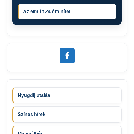
Az elmúlt 24 óra hírei
Nyugdíj utalás
Színes hírek
Minimálbér