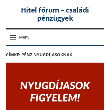
Skip
Hitel fórum – családi
to
pénzügyek
content
Menu
CÍMKE:
PÉNZ NYUGDÍJASOKNAK