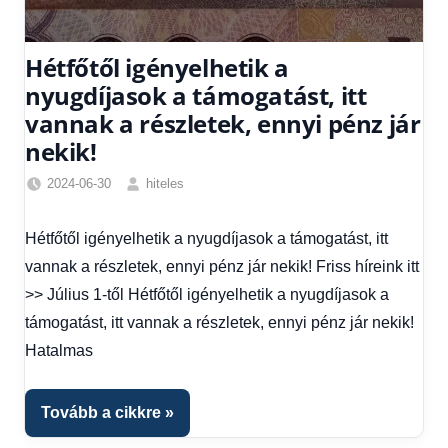
Hétfőtől igényelhetik a
nyugdíjasok a támogatást, itt
vannak a részletek, ennyi pénz jár
nekik!
2024-06-30
hiteles
Gazdaság
,
Hírek
Hétfőtől igényelhetik a nyugdíjasok a támogatást, itt
1
vannak a részletek, ennyi pénz jár nekik! Friss híreink itt
kézből
,
Hitel
>> Július 1-től Hétfőtől igényelhetik a nyugdíjasok a
fórum
támogatást, itt vannak a részletek, ennyi pénz jár nekik!
Hatalmas
Tovább a cikkre