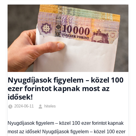
Nyugdíjasok figyelem – közel 100
ezer forintot kapnak most az
idősek!
2024-06-11
hiteles
Friss
hírek
,
Nyugdíjasok figyelem – közel 100 ezer forintot kapnak
Gazdaság
,
most az idősek! Nyugdíjasok figyelem – közel 100 ezer
Hírek
,