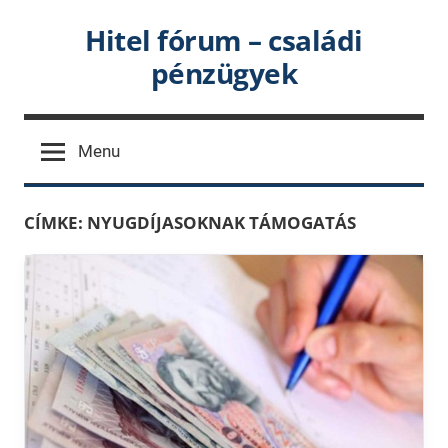
Skip
Hitel fórum – családi
to
pénzügyek
content
Menu
CÍMKE:
NYUGDÍJASOKNAK TÁMOGATÁS