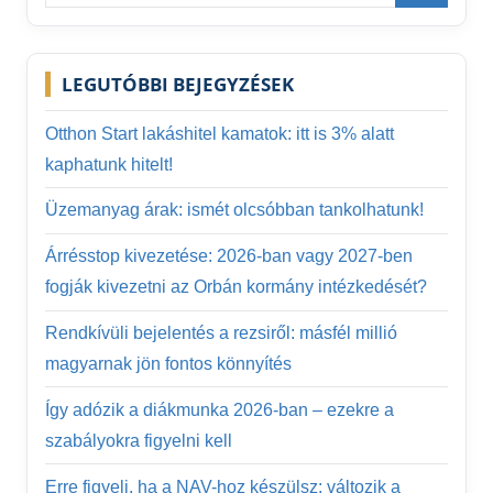
for:
Search
LEGUTÓBBI BEJEGYZÉSEK
Otthon Start lakáshitel kamatok: itt is 3% alatt
kaphatunk hitelt!
Üzemanyag árak: ismét olcsóbban tankolhatunk!
Árrésstop kivezetése: 2026-ban vagy 2027-ben
fogják kivezetni az Orbán kormány intézkedését?
Rendkívüli bejelentés a rezsiről: másfél millió
magyarnak jön fontos könnyítés
Így adózik a diákmunka 2026-ban – ezekre a
szabályokra figyelni kell
Erre figyelj, ha a NAV-hoz készülsz: változik a