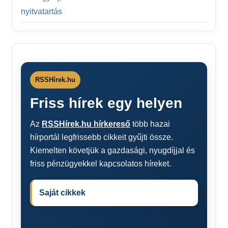
nyitvatartás
RSSHírek.hu
Friss hírek egy helyen
Az
RSSHírek.hu hírkereső
több hazai
hírportál legfrissebb cikkeit gyűjti össze.
Kiemelten követjük a gazdasági, nyugdíjjal és
friss pénzügyekkel kapcsolatos híreket.
Saját cikkek