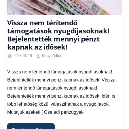
Vissza nem térítendő
támogatások nyugdíjasoknak!
Bejelentették mennyi pénzt
kapnak az idősek!
2025-03-19
Nagy Zoltán
Egyéb
,
Friss
Vissza nem térítendő támogatások nyugdíjasoknak!
hírek
,
Bejelentették mennyi pénzt kapnak az idősek! Vissza
Gazdaság
,
Hírek
,
nem térítendő támogatások nyugdíjasoknak!
Hírek
Bejelentették mennyi pénzt kapnak az idősek! Idén is
1
több lehetőség közül választhatnak a nyugdíjasok.
kézből
,
Mutatjuk ezeket! ( Családi pénzügyek
Hitel
fórum