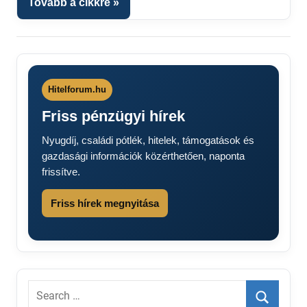
Tovább a cikkre
Hitelforum.hu
Friss pénzügyi hírek
Nyugdíj, családi pótlék, hitelek, támogatások és
gazdasági információk közérthetően, naponta
frissítve.
Friss hírek megnyitása
Search