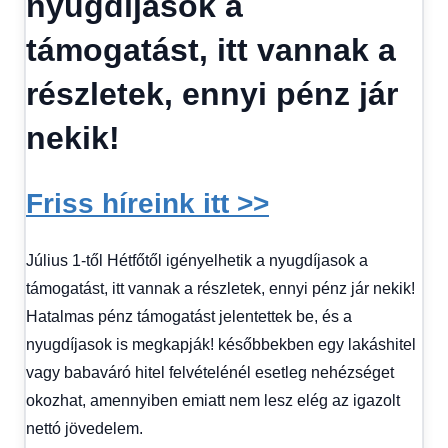
nyugdíjasok a
Hitel
fórum
támogatást, itt vannak a
részletek, ennyi pénz jár
nekik!
Friss híreink itt >>
Július 1-től Hétfőtől igényelhetik a nyugdíjasok a
támogatást, itt vannak a részletek, ennyi pénz jár nekik!
Hatalmas pénz támogatást jelentettek be, és a
nyugdíjasok is megkapják! későbbekben egy lakáshitel
vagy babaváró hitel felvételénél esetleg nehézséget
okozhat, amennyiben emiatt nem lesz elég az igazolt
nettó jövedelem.