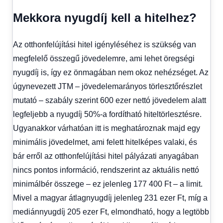
Mekkora nyugdíj kell a hitelhez?
Az otthonfelújítási hitel igényléséhez is szükség van
megfelelő összegű jövedelemre, ami lehet öregségi
nyugdíj is, így ez önmagában nem okoz nehézséget. Az
úgynevezett JTM – jövedelemarányos törlesztőrészlet
mutató – szabály szerint 600 ezer nettó jövedelem alatt
legfeljebb a nyugdíj 50%-a fordítható hiteltörlesztésre.
Ugyanakkor várhatóan itt is meghatároznak majd egy
minimális jövedelmet, ami felett hitelképes valaki, és
bár erről az otthonfelújítási hitel pályázati anyagában
nincs pontos információ, rendszerint az aktuális nettó
minimálbér összege – ez jelenleg 177 400 Ft – a limit.
Mivel a magyar átlagnyugdíj jelenleg 231 ezer Ft, míg a
mediánnyugdíj 205 ezer Ft, elmondható, hogy a legtöbb