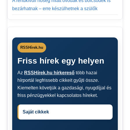
A rendkívüli hőség miatt óvodák és bölcsődék is
bezárhatnak – erre készülhetnek a szülők
RSSHírek.hu
Friss hírek egy helyen
Az
RSSHírek.hu hírkereső
több hazai
hírportál legfrissebb cikkeit gyűjti össze.
Kiemelten követjük a gazdasági, nyugdíjjal és
friss pénzügyekkel kapcsolatos híreket.
Saját cikkek