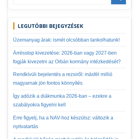
for:
Search
LEGUTÓBBI BEJEGYZÉSEK
Üzemanyag árak: ismét olcsóbban tankolhatunk!
Árrésstop kivezetése: 2026-ban vagy 2027-ben
fogják kivezetni az Orbán kormány intézkedését?
Rendkívüli bejelentés a rezsiről: másfél millió
magyarnak jön fontos könnyítés
Így adózik a diákmunka 2026-ban – ezekre a
szabályokra figyelni kell
Erre figyelj, ha a NAV-hoz készülsz: változik a
nyitvatartás