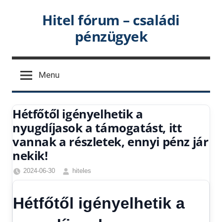
Skip
Hitel fórum – családi
to
pénzügyek
content
Menu
Hétfőtől igényelhetik a
nyugdíjasok a támogatást, itt
vannak a részletek, ennyi pénz jár
nekik!
2024-06-30
hiteles
Gazdaság
,
Hírek
Hétfőtől igényelhetik a
1
kézből
,