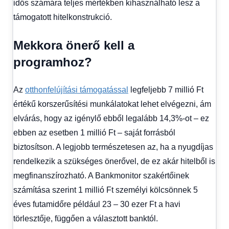
idős számára teljes mértékben kihasználható lesz a
támogatott hitelkonstrukció.
Mekkora önerő kell a
programhoz?
Az
otthonfelújítási támogatással
legfeljebb 7 millió Ft
értékű korszerűsítési munkálatokat lehet elvégezni, ám
elvárás, hogy az igénylő ebből legalább 14,3%-ot – ez
ebben az esetben 1 millió Ft – saját forrásból
biztosítson. A legjobb természetesen az, ha a nyugdíjas
rendelkezik a szükséges önerővel, de ez akár hitelből is
megfinanszírozható. A Bankmonitor szakértőinek
számítása szerint 1 millió Ft személyi kölcsönnek 5
éves futamidőre például 23 – 30 ezer Ft a havi
törlesztője, függően a választott banktól.