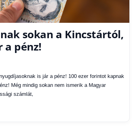
pnak sokan a Kincstártól,
r a pénz!
 nyugdíjasoknak is jár a pénz! 100 ezer forintot kapnak
a pénz! Még mindig sokan nem ismerik a Magyar
ossági számlát,