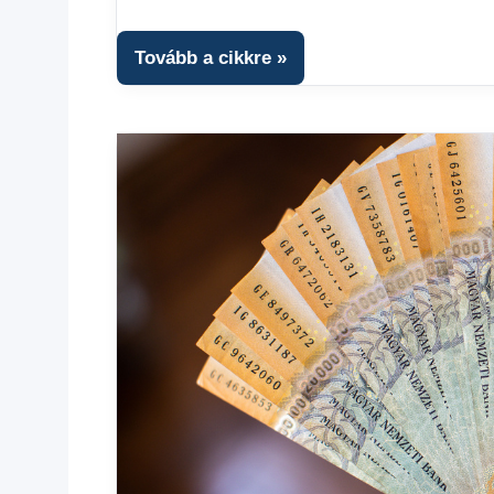
Hírek
1
kézből
,
Tovább a cikkre
Hitel
fórum