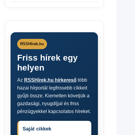
RSSHírek.hu
Friss hírek egy
helyen
Az
RSSHírek.hu hírkereső
több
hazai hírportál legfrissebb cikkeit
gyűjti össze. Kiemelten követjük a
gazdasági, nyugdíjjal és friss
pénzügyekkel kapcsolatos híreket.
Saját cikkek