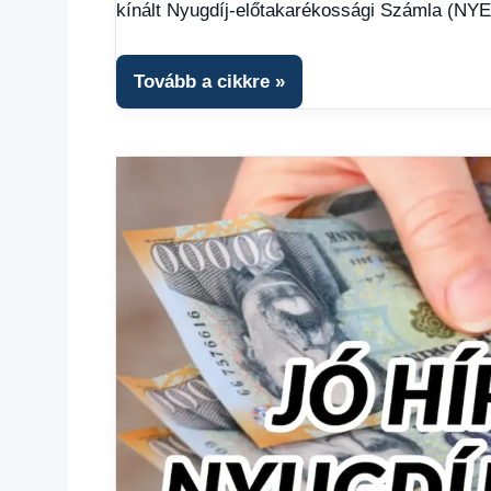
Hírek
,
kínált Nyugdíj-előtakarékossági Számla (NYE
Hírek
1
kézből
,
Tovább a cikkre
Hitel
fórum