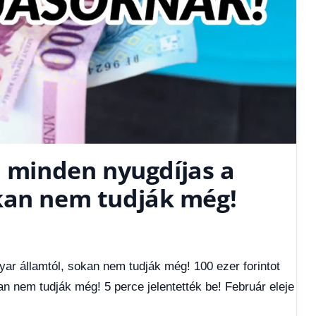
p minden nyugdíjas a
kan nem tudják még!
yar államtól, sokan nem tudják még! 100 ezer forintot
n nem tudják még! 5 perce jelentették be! Február eleje