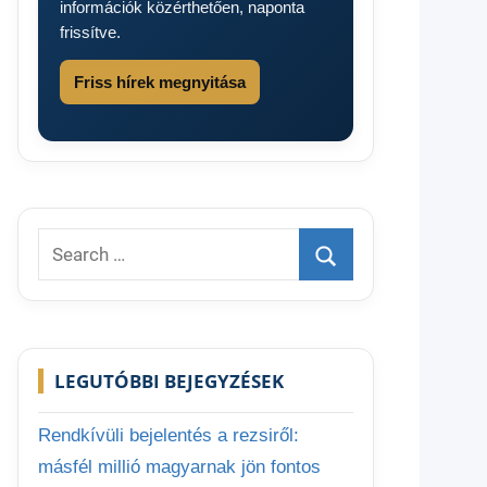
információk közérthetően, naponta
frissítve.
Friss hírek megnyitása
Search
for:
Search
LEGUTÓBBI BEJEGYZÉSEK
Rendkívüli bejelentés a rezsiről:
másfél millió magyarnak jön fontos