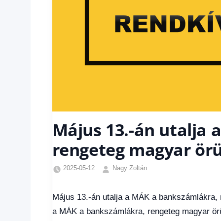
Május 13.-án utalja
rengeteg magyar örü
2025-05-12
Nagy Zoltán
Egyéb
,
Friss
Május 13.-án utalja a MÁK a bankszámlákra, 
hírek
,
a MÁK a bankszámlákra, rengeteg magyar örül
Gazdaság
,