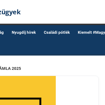
nzügyek
ág
Nyugdíj hírek
Családi pótlék
Kiemelt #Magy
ÁMLA 2025