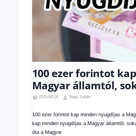
100 ezer forintot ka
Magyar államtól, so
2025-04-26
Nagy Zoltán
Egyéb
,
Friss
100 ezer forintot kap minden nyugdíjas a Mag
hírek
,
kap minden nyugdíjas a Magyar államtól, soka
Gazdaság
,
Hírek
,
óta a Magyar