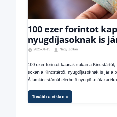
100 ezer forintot ka
nyugdíjasoknak is já
2025-01-15
Nagy Zoltán
Egyéb
,
Friss
100 ezer forintot kapnak sokan a Kincstártól,
hírek
,
sokan a Kincstártól, nyugdíjasoknak is jár 
Gazdaság
,
Hírek
,
Államkincstárnál elérhető nyugdíj-előtakarék
Hírek
1
kézből
,
Tovább a cikkre
Hitel
fórum