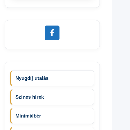
Nyugdíj utalás
Színes hírek
Minimálbér