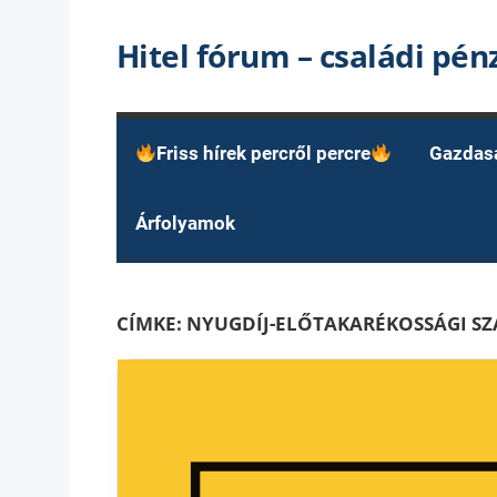
Skip
Hitel fórum – családi pé
to
content
Friss hírek percről percre
Gazdas
Árfolyamok
CÍMKE:
NYUGDÍJ-ELŐTAKARÉKOSSÁGI SZ