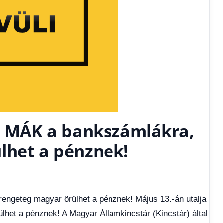
 a MÁK a bankszámlákra,
lhet a pénznek!
rengeteg magyar örülhet a pénznek! Május 13.-án utalja
het a pénznek! A Magyar Államkincstár (Kincstár) által