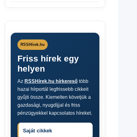
RSSHírek.hu
Friss hírek egy
helyen
Az
RSSHírek.hu hírkereső
több
hazai hírportál legfrissebb cikkeit
gyűjti össze. Kiemelten követjük a
gazdasági, nyugdíjjal és friss
pénzügyekkel kapcsolatos híreket.
Saját cikkek