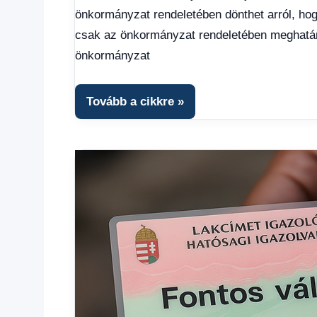
önkormányzat rendeletében dönthet arról, ho
Gazdaság
,
Hírek
,
csak az önkormányzat rendeletében meghatározo
Hírek
önkormányzat
1
kézből
,
Hitel
Tovább a cikkre
fórum