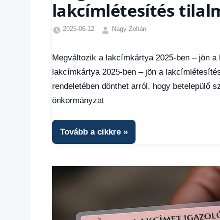
lakcímlétesítés til
2025-06-12
Nagy Zoltán
Egyéb
,
Friss
Megváltozik a lakcímkártya 2025-ben – jön a 
hírek
,
lakcímkártya 2025-ben – jön a lakcímlétesít
Gazdaság
,
Hírek
,
rendeletében dönthet arról, hogy betelepülő 
Hírek
önkormányzat
1
kézből
,
Hitel
Tovább a cikkre
fórum