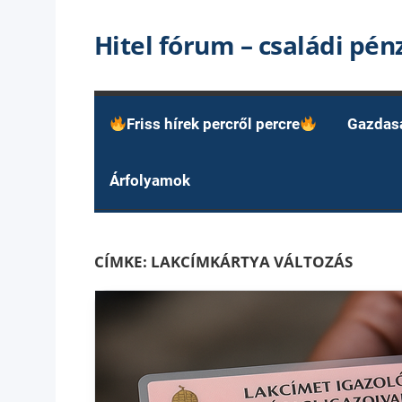
Skip
Hitel fórum – családi pé
to
content
Friss hírek percről percre
Gazdas
Árfolyamok
CÍMKE:
LAKCÍMKÁRTYA VÁLTOZÁS