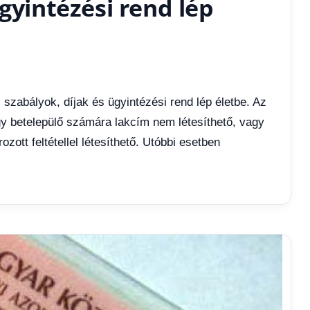
gyintézési rend lép
 szabályok, díjak és ügyintézési rend lép életbe. Az
gy betelepülő számára lakcím nem létesíthető, vagy
tt feltétellel létesíthető. Utóbbi esetben