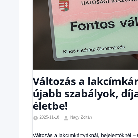
Változás a lakcímkár
újabb szabályok, díj
életbe!
2025-11-18
Nagy Zoltán
Egyéb
,
Friss
Változás a lakcímkártyáknál, bejelentőknél – 
hírek
,