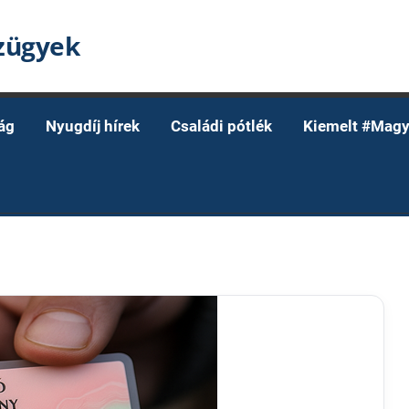
nzügyek
ág
Nyugdíj hírek
Családi pótlék
Kiemelt #Magy