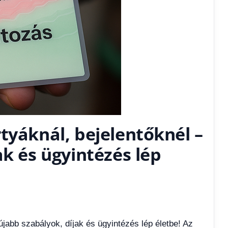
tyáknál, bejelentőknél –
ak és ügyintézés lép
újabb szabályok, díjak és ügyintézés lép életbe! Az