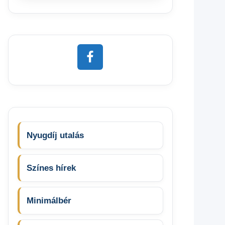
Nyugdíj utalás
Színes hírek
Minimálbér