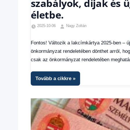
szabályok, díjak és ü
életbe.
2025-10-06
Nagy Zoltán
Egyéb
,
Friss
Fontos! Változik a lakcímkártya 2025-ben – új
hírek
,
önkormányzat rendeletében dönthet arról, ho
Hírek
,
Hírek
csak az önkormányzat rendeletében meghatározo
1
kézből
Tovább a cikkre