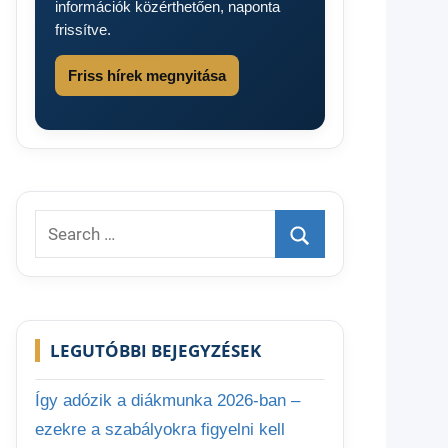
információk közérthetően, naponta
frissítve.
Friss hírek megnyitása
Search
for:
Search
LEGUTÓBBI BEJEGYZÉSEK
Így adózik a diákmunka 2026-ban –
ezekre a szabályokra figyelni kell