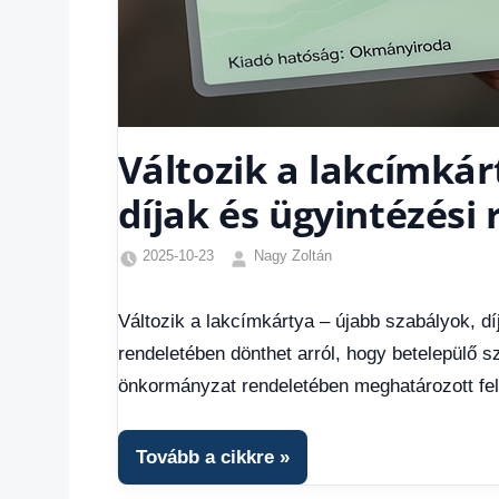
Változik a lakcímkár
díjak és ügyintézési 
2025-10-23
Nagy Zoltán
Egyéb
,
Friss
Változik a lakcímkártya – újabb szabályok, dí
hírek
,
rendeletében dönthet arról, hogy betelepülő 
Gazdaság
,
Hírek
,
önkormányzat rendeletében meghatározott felt
Hírek
1
kézből
,
Tovább a cikkre
Hitel