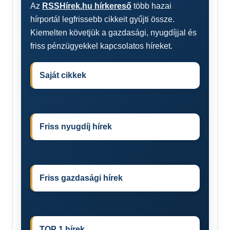
Az
RSSHírek.hu hírkereső
több hazai
hírportál legfrissebb cikkeit gyűjti össze.
Kiemelten követjük a gazdasági, nyugdíjjal és
friss pénzügyekkel kapcsolatos híreket.
Saját cikkek
Friss nyugdíj hírek
Friss gazdasági hírek
TOP 1 hírek