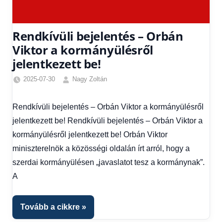
Rendkívüli bejelentés – Orbán
Viktor a kormányülésről
jelentkezett be!
2025-07-30
Nagy Zoltán
Egyéb
,
Friss
Rendkívüli bejelentés – Orbán Viktor a kormányülésről
hírek
,
jelentkezett be! Rendkívüli bejelentés – Orbán Viktor a
Gazdaság
,
Hírek
,
kormányülésről jelentkezett be! Orbán Viktor
Hírek
miniszterelnök a közösségi oldalán írt arról, hogy a
1
szerdai kormányülésen „javaslatot tesz a kormánynak”.
kézből
,
A
Hitel
fórum
Tovább a cikkre