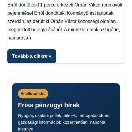
Erről döntöttek! 1 perce érkezett Orbán Viktor rendkívüli
Gazdaság
,
Hírek
,
bejelentése! Erről döntöttek! Kormányülést tartottak
Hírek
szerdán, ez derült ki Orbán Viktor közösségi oldalán
1
megosztott bejegyzéséből. A miniszterelnök azt ígérte,
kézből
,
hamarosan
Hitel
fórum
Tovább a cikkre
Hitelforum.hu
Friss pénzügyi hírek
Nyugdíj, családi pótlék, hitelek, támogatások és
gazdasági információk közérthetően, naponta
frissítve.