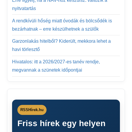
Erre figyelj, ha a NAV-hoz készülsz: változik a
nyitvatartás
A rendkívüli hőség miatt óvodák és bölcsődék is
bezárhatnak – erre készülhetnek a szülők
Garzonlakás hitelből? Kiderült, mekkora lehet a
havi törlesztő
Hivatalos: itt a 2026/2027-es tanév rendje,
megvannak a szünetek időpontjai
RSSHírek.hu
Friss hírek egy helyen