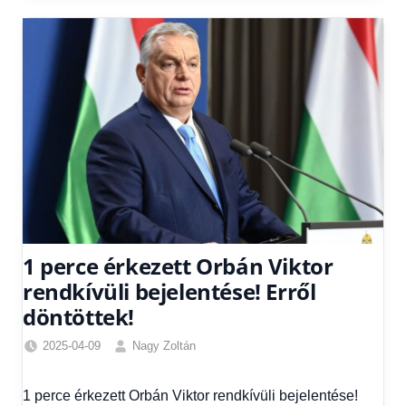
1 perce érkezett Orbán Viktor
rendkívüli bejelentése! Erről
döntöttek!
2025-04-09
Nagy Zoltán
Egyéb
,
Friss
1 perce érkezett Orbán Viktor rendkívüli bejelentése!
hírek
,