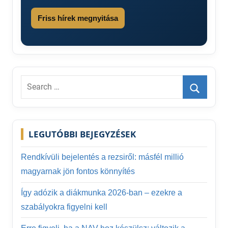
Friss hírek megnyitása
Search
for:
Search
LEGUTÓBBI BEJEGYZÉSEK
Rendkívüli bejelentés a rezsiről: másfél millió
magyarnak jön fontos könnyítés
Így adózik a diákmunka 2026-ban – ezekre a
szabályokra figyelni kell