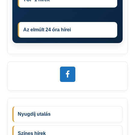
Az elmúlt 24 óra hírei
Nyugdíj utalás
Színes hírek