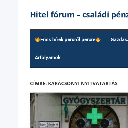
Skip
Hitel fórum – családi pé
to
content
Friss hírek percről percre
Gazdas
Árfolyamok
CÍMKE:
KARÁCSONYI NYITVATARTÁS