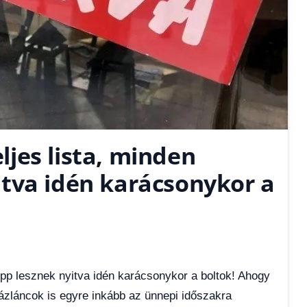
eljes lista, minden
tva idén karácsonykor a
képp lesznek nyitva idén karácsonykor a boltok! Ahogy
ázláncok is egyre inkább az ünnepi időszakra