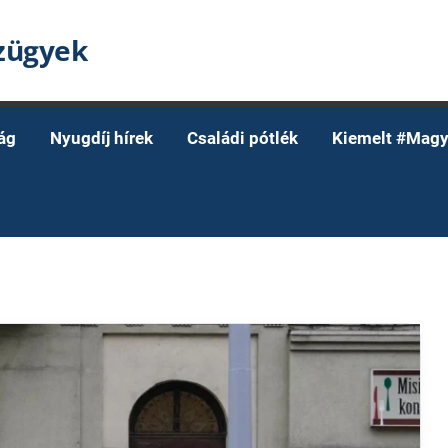
nzügyek
ág
Nyugdíj hírek
Családi pótlék
Kiemelt #Magy