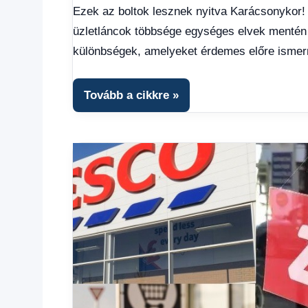
hírek
,
Ezek az boltok lesznek nyitva Karácsonykor!
Gazdaság
,
üzletláncok többsége egységes elvek mentén a
Hírek
,
Hírek
különbségek, amelyeket érdemes előre ismern
1
kézből
,
Hitel
Tovább a cikkre
fórum