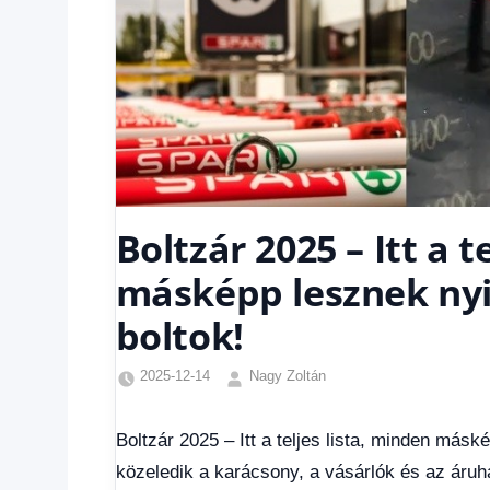
Boltzár 2025 – Itt a t
másképp lesznek nyi
boltok!
2025-12-14
Nagy Zoltán
Egyéb
,
Friss
Boltzár 2025 – Itt a teljes lista, minden más
hírek
,
közeledik a karácsony, a vásárlók és az áruh
Gazdaság
,