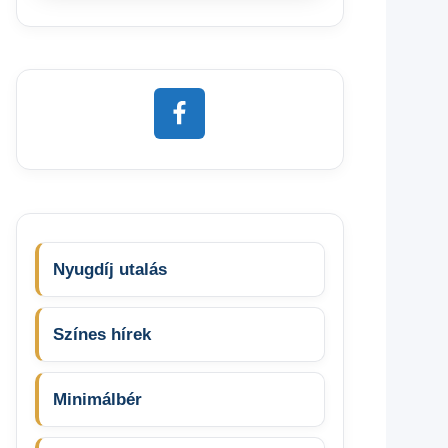
Nyugdíj utalás
Színes hírek
Minimálbér