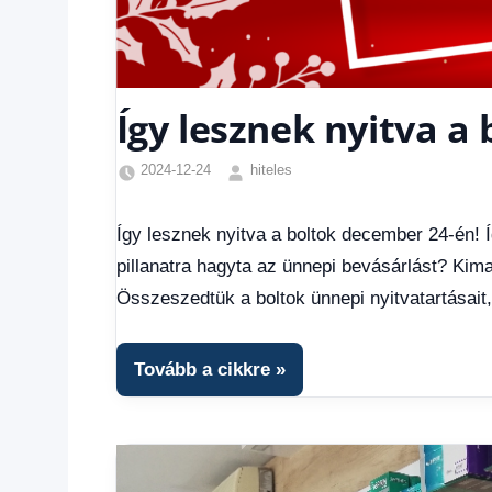
Így lesznek nyitva a
2024-12-24
hiteles
Friss
hírek
,
Így lesznek nyitva a boltok december 24-én! 
Hírek
,
pillanatra hagyta az ünnepi bevásárlást? Ki
Hírek
1
Összeszedtük a boltok ünnepi nyitvatartásait, 
kézből
Tovább a cikkre