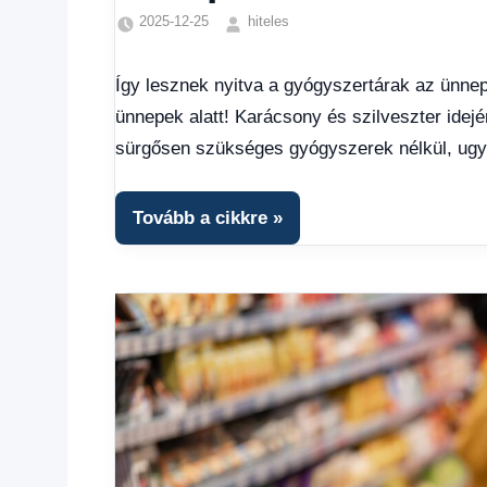
2025-12-25
hiteles
Egyéb
,
Friss
Így lesznek nyitva a gyógyszertárak az ünnep
hírek
,
ünnepek alatt! Karácsony és szilveszter idej
Hírek
,
Hírek
sürgősen szükséges gyógyszerek nélkül, ugya
1
kézből
Tovább a cikkre