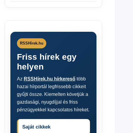
RSSHírek.hu
Friss hírek egy
helyen
Az
RSSHírek.hu hírkereső
több
hazai hírportál legfrissebb cikkeit
gyűjti össze. Kiemelten követjük a
gazdasági, nyugdíjjal és friss
pénzügyekkel kapcsolatos híreket.
Saját cikkek