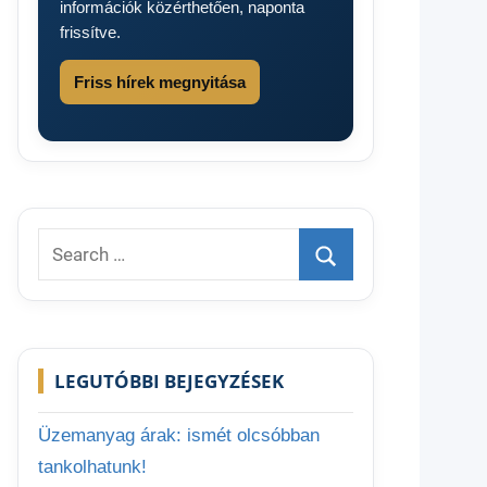
információk közérthetően, naponta
frissítve.
Friss hírek megnyitása
Search
for:
Search
LEGUTÓBBI BEJEGYZÉSEK
Üzemanyag árak: ismét olcsóbban
tankolhatunk!