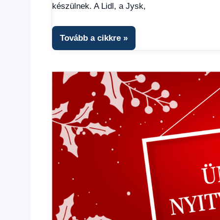
Hírek
,
készülnek. A Lidl, a Jysk,
Hírek
1
kézből
,
Tovább a cikkre
Hitel
fórum
,
Színes
hírek