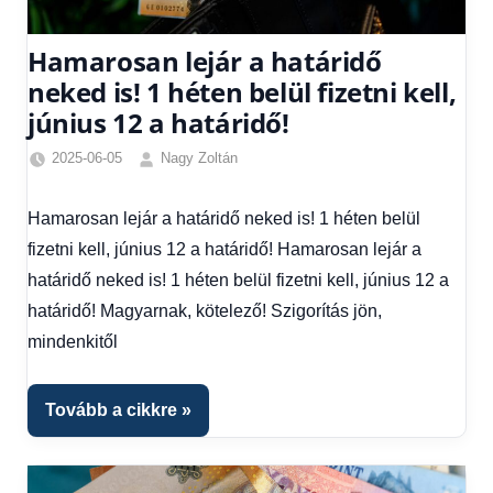
Hamarosan lejár a határidő
neked is! 1 héten belül fizetni kell,
június 12 a határidő!
2025-06-05
Nagy Zoltán
Egyéb
,
Friss
Hamarosan lejár a határidő neked is! 1 héten belül
hírek
,
fizetni kell, június 12 a határidő! Hamarosan lejár a
Gazdaság
,
Hírek
,
határidő neked is! 1 héten belül fizetni kell, június 12 a
Hírek
határidő! Magyarnak, kötelező! Szigorítás jön,
1
mindenkitől
kézből
,
Hitel
fórum
Tovább a cikkre