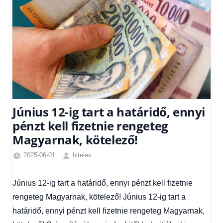
Június 12-ig tart a határidő, ennyi
pénzt kell fizetnie rengeteg
Magyarnak, kötelező!
2025-06-01
hiteles
Friss
hírek
,
Június 12-ig tart a határidő, ennyi pénzt kell fizetnie
Hírek
,
rengeteg Magyarnak, kötelező! Június 12-ig tart a
Hírek
1
határidő, ennyi pénzt kell fizetnie rengeteg Magyarnak,
kézből
,