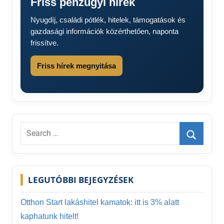
Friss pénzügyi hírek
Nyugdíj, családi pótlék, hitelek, támogatások és
gazdasági információk közérthetően, naponta
frissítve.
Friss hírek megnyitása
Search
for:
Search
LEGUTÓBBI BEJEGYZÉSEK
Otthon Start lakáshitel kamatok: itt is 3% alatt
kaphatunk hitelt!