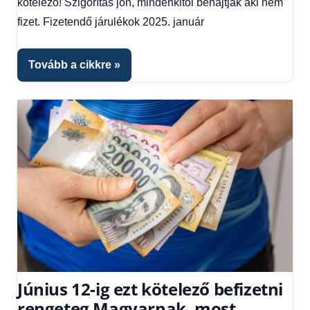
kötelező! Szigorítás jön, mindenkitől behajtják aki nem
Hitel
fizet. Fizetendő járulékok 2025. január
fórum
Tovább a cikkre
Június 12-ig ezt kötelező befizetni
rengeteg Magyarnak, most