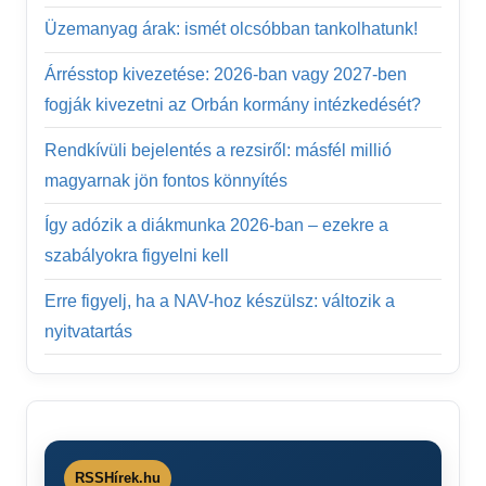
Üzemanyag árak: ismét olcsóbban tankolhatunk!
Árrésstop kivezetése: 2026-ban vagy 2027-ben
fogják kivezetni az Orbán kormány intézkedését?
Rendkívüli bejelentés a rezsiről: másfél millió
magyarnak jön fontos könnyítés
Így adózik a diákmunka 2026-ban – ezekre a
szabályokra figyelni kell
Erre figyelj, ha a NAV-hoz készülsz: változik a
nyitvatartás
RSSHírek.hu