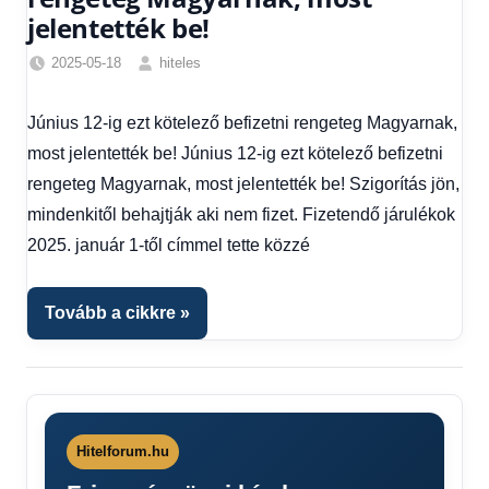
jelentették be!
2025-05-18
hiteles
Egyéb
,
Friss
Június 12-ig ezt kötelező befizetni rengeteg Magyarnak,
hírek
,
most jelentették be! Június 12-ig ezt kötelező befizetni
Hírek
,
Hírek
rengeteg Magyarnak, most jelentették be! Szigorítás jön,
1
mindenkitől behajtják aki nem fizet. Fizetendő járulékok
kézből
,
2025. január 1-től címmel tette közzé
Hitel
fórum
Tovább a cikkre
Hitelforum.hu