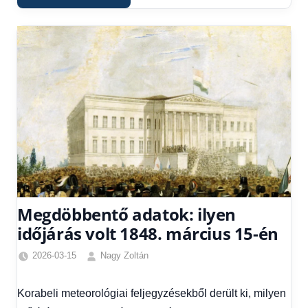
Megdöbbentő adatok: ilyen
időjárás volt 1848. március 15-én
2026-03-15
Nagy Zoltán
Friss
hírek
,
Korabeli meteorológiai feljegyzésekből derült ki, milyen
Hírek