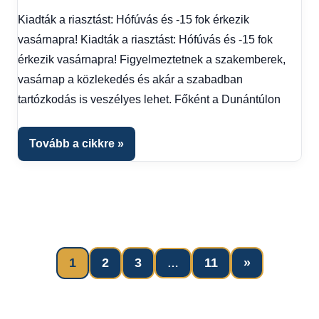
hírek
,
Kiadták a riasztást: Hófúvás és -15 fok érkezik
Hírek
,
vasárnapra! Kiadták a riasztást: Hófúvás és -15 fok
Hírek
1
érkezik vasárnapra! Figyelmeztetnek a szakemberek,
kézből
,
vasárnap a közlekedés és akár a szabadban
Időjárás
tartózkodás is veszélyes lehet. Főként a Dunántúlon
Tovább a cikkre
Next
1
2
3
11
»
…
Bejegyzések
Posts
lapozása