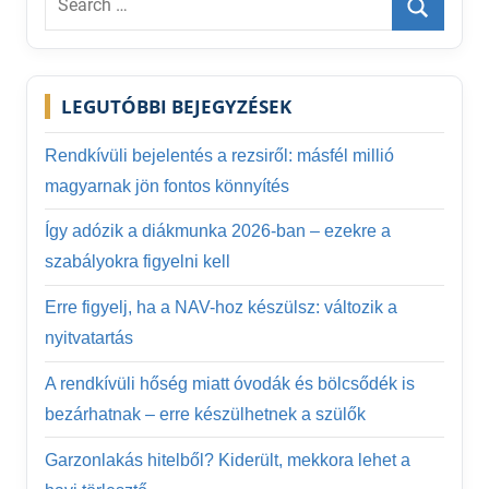
for:
Search
LEGUTÓBBI BEJEGYZÉSEK
Rendkívüli bejelentés a rezsiről: másfél millió
magyarnak jön fontos könnyítés
Így adózik a diákmunka 2026-ban – ezekre a
szabályokra figyelni kell
Erre figyelj, ha a NAV-hoz készülsz: változik a
nyitvatartás
A rendkívüli hőség miatt óvodák és bölcsődék is
bezárhatnak – erre készülhetnek a szülők
Garzonlakás hitelből? Kiderült, mekkora lehet a