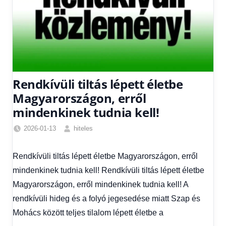
Rendkívüli tiltás lépett életbe
Magyarországon, erről
mindenkinek tudnia kell!
2026-01-13
hiteles
Friss
hírek
,
Rendkívüli tiltás lépett életbe Magyarországon, erről
Hírek
,
mindenkinek tudnia kell! Rendkívüli tiltás lépett életbe
Hírek
1
Magyarországon, erről mindenkinek tudnia kell! A
kézből
,
rendkívüli hideg és a folyó jegesedése miatt Szap és
Időjárás
Mohács között teljes tilalom lépett életbe a