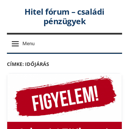
Skip
Hitel fórum – családi
to
pénzügyek
content
Menu
CÍMKE:
IDŐJÁRÁS