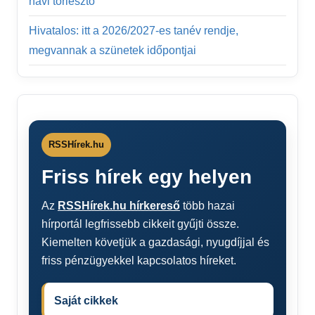
havi törlesztő
Hivatalos: itt a 2026/2027-es tanév rendje,
megvannak a szünetek időpontjai
RSSHírek.hu
Friss hírek egy helyen
Az
RSSHírek.hu hírkereső
több hazai
hírportál legfrissebb cikkeit gyűjti össze.
Kiemelten követjük a gazdasági, nyugdíjjal és
friss pénzügyekkel kapcsolatos híreket.
Saját cikkek