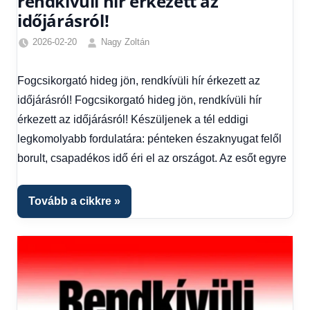
rendkívüli hír érkezett az
időjárásról!
2026-02-20
Nagy Zoltán
Friss
hírek
,
Fogcsikorgató hideg jön, rendkívüli hír érkezett az
Hírek
,
időjárásról! Fogcsikorgató hideg jön, rendkívüli hír
Hírek
1
érkezett az időjárásról! Készüljenek a tél eddigi
kézből
,
legkomolyabb fordulatára: pénteken északnyugat felől
Időjárás
borult, csapadékos idő éri el az országot. Az esőt egyre
Tovább a cikkre