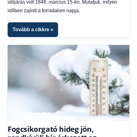
időjárás volt 1848. március 15-én. Mutatjuk, milyen
1
kézből
,
időben zajlott a forradalom napja.
Időjárás
Tovább a cikkre
Fogcsikorgató hideg jön,