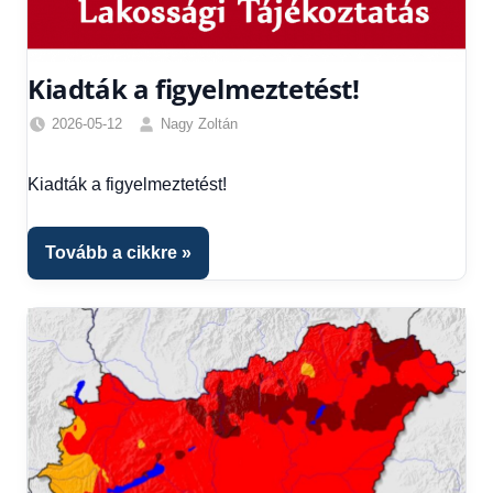
Kiadták a figyelmeztetést!
2026-05-12
Nagy Zoltán
Friss
hírek
,
Kiadták a figyelmeztetést!
Hírek
,
Időjárás
,
Színes
Tovább a cikkre
hírek