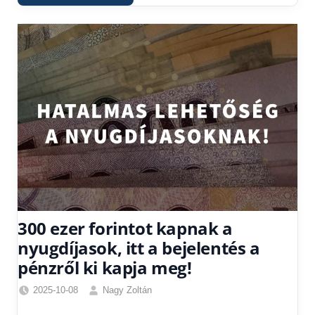
300 ezer forintot kapnak a
nyugdíjasok, itt a bejelentés a
pénzről ki kapja meg!
2025-10-08
Nagy Zoltán
Egyéb
,