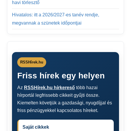
havi törlesztő
Hivatalos: itt a 2026/2027-es tanév rendje,
megvannak a szünetek időpontjai
RSSHírek.hu
Friss hírek egy helyen
Az
RSSHírek.hu hírkereső
több hazai
hírportál legfrissebb cikkeit gyűjti össze.
Kiemelten követjük a gazdasági, nyugdíjjal és
friss pénzügyekkel kapcsolatos híreket.
Saját cikkek