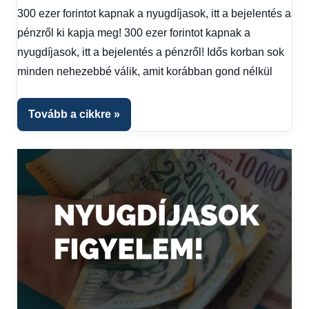
Friss
300 ezer forintot kapnak a nyugdíjasok, itt a bejelentés a
hírek
,
pénzről ki kapja meg! 300 ezer forintot kapnak a
Gazdaság
,
Hírek
,
nyugdíjasok, itt a bejelentés a pénzről! Idős korban sok
Hírek
minden nehezebbé válik, amit korábban gond nélkül
1
kézből
,
Hitel
Tovább a cikkre
fórum