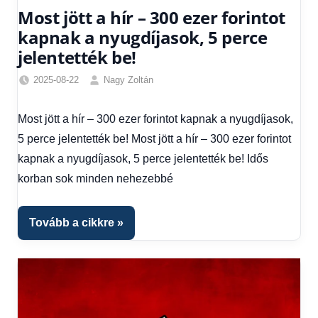
Most jött a hír – 300 ezer forintot
kapnak a nyugdíjasok, 5 perce
jelentették be!
2025-08-22
Nagy Zoltán
Egyéb
,
Friss
Most jött a hír – 300 ezer forintot kapnak a nyugdíjasok,
hírek
,
5 perce jelentették be! Most jött a hír – 300 ezer forintot
Gazdaság
,
Hírek
,
kapnak a nyugdíjasok, 5 perce jelentették be! Idős
Hírek
korban sok minden nehezebbé
1
kézből
,
Hitel
Tovább a cikkre
fórum