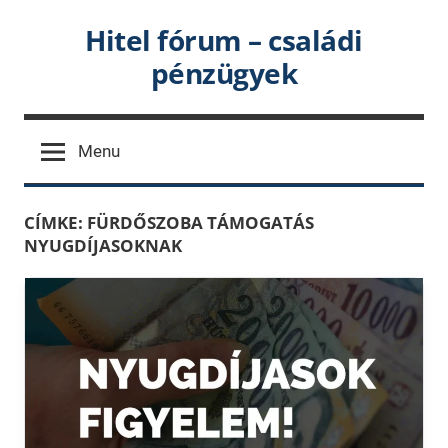
Skip
Hitel fórum – családi
to
pénzügyek
content
Menu
CÍMKE:
FÜRDŐSZOBA TÁMOGATÁS
NYUGDÍJASOKNAK