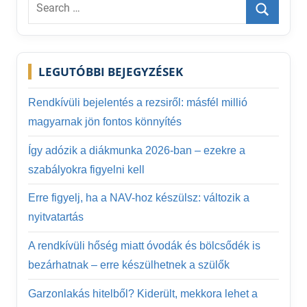
Search
for:
Search
LEGUTÓBBI BEJEGYZÉSEK
Rendkívüli bejelentés a rezsiről: másfél millió
magyarnak jön fontos könnyítés
Így adózik a diákmunka 2026-ban – ezekre a
szabályokra figyelni kell
Erre figyelj, ha a NAV-hoz készülsz: változik a
nyitvatartás
A rendkívüli hőség miatt óvodák és bölcsődék is
bezárhatnak – erre készülhetnek a szülők
Garzonlakás hitelből? Kiderült, mekkora lehet a