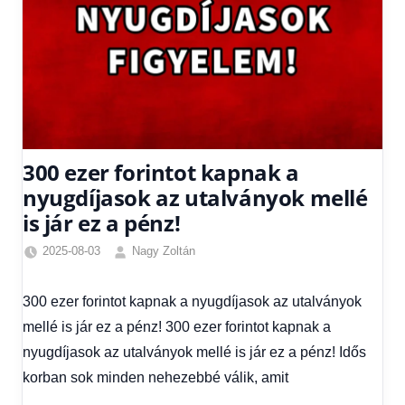
300 ezer forintot kapnak a
nyugdíjasok az utalványok mellé
is jár ez a pénz!
2025-08-03
Nagy Zoltán
Egyéb
,
Friss
300 ezer forintot kapnak a nyugdíjasok az utalványok
hírek
,
mellé is jár ez a pénz! 300 ezer forintot kapnak a
Gazdaság
,
Hírek
,
nyugdíjasok az utalványok mellé is jár ez a pénz! Idős
Hírek
korban sok minden nehezebbé válik, amit
1