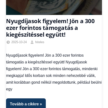
Nyugdíjasok figyelem! Jön a 300
ezer forintos támogatás a
kiegészítéssel együtt!
2025-10-24
hiteles
Egyéb
,
Friss
Nyugdíjasok figyelem! Jön a 300 ezer forintos
hírek
,
támogatás a kiegészítéssel együtt! Nyugdíjasok
Gazdaság
,
Hírek
,
figyelem! Jön a 300 ezer forintos támogatás, mindenki
Hírek
megkapja! Idős korban sok minden nehezebbé válik,
1
amit korábban gond nélkül megoldottunk, például beülni
kézből
,
egy
Hitel
fórum
Tovább a cikkre