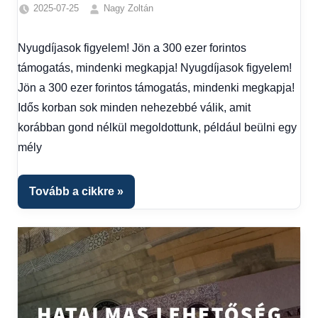
2025-07-25
Nagy Zoltán
Egyéb
,
Friss
Nyugdíjasok figyelem! Jön a 300 ezer forintos
hírek
,
támogatás, mindenki megkapja! Nyugdíjasok figyelem!
Gazdaság
,
Hírek
,
Jön a 300 ezer forintos támogatás, mindenki megkapja!
Hírek
Idős korban sok minden nehezebbé válik, amit
1
korábban gond nélkül megoldottunk, például beülni egy
kézből
,
mély
Hitel
fórum
Tovább a cikkre