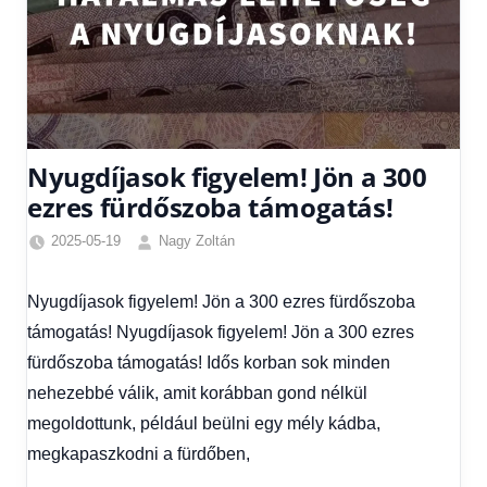
Nyugdíjasok figyelem! Jön a 300
ezres fürdőszoba támogatás!
2025-05-19
Nagy Zoltán
Egyéb
,
Friss
Nyugdíjasok figyelem! Jön a 300 ezres fürdőszoba
hírek
,
támogatás! Nyugdíjasok figyelem! Jön a 300 ezres
Gazdaság
,
Hírek
,
fürdőszoba támogatás! Idős korban sok minden
Hírek
nehezebbé válik, amit korábban gond nélkül
1
megoldottunk, például beülni egy mély kádba,
kézből
,
megkapaszkodni a fürdőben,
Hitel
fórum