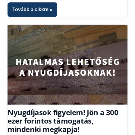
kézből
,
Hitel
Tovább a cikkre
fórum
Nyugdíjasok figyelem! Jön a 300
ezer forintos támogatás,
mindenki megkapja!