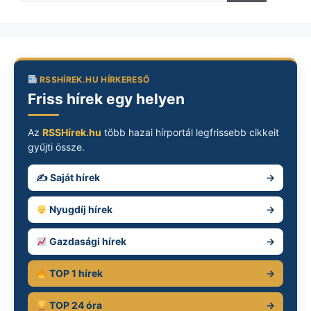
RSSHÍREK.HU HÍRKERESŐ
Friss hírek egy helyen
Az
RSSHírek.hu
több hazai hírportál legfrissebb cikkeit
gyűjti össze.
✍️ Saját hírek
→
Nyugdíj hírek
→
Gazdasági hírek
→
TOP 1 hírek
→
TOP 24 óra
→