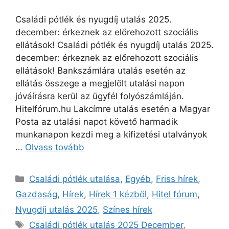
Családi pótlék és nyugdíj utalás 2025.
december: érkeznek az előrehozott szociális
ellátások! Családi pótlék és nyugdíj utalás 2025.
december: érkeznek az előrehozott szociális
ellátások! Bankszámlára utalás esetén az
ellátás összege a megjelölt utalási napon
jóváírásra kerül az ügyfél folyószámláján.
Hitelfórum.hu Lakcímre utalás esetén a Magyar
Posta az utalási napot követő harmadik
munkanapon kezdi meg a kifizetési utalványok
…
Olvass tovább
Kategória
Családi pótlék utalása
,
Egyéb
,
Friss hírek
,
Gazdaság
,
Hírek
,
Hírek 1 kézből
,
Hitel fórum
,
Nyugdíj utalás 2025
,
Színes hírek
Címkék
Családi pótlék utalás 2025 December
,