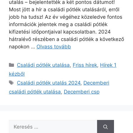
utalás – bejelentették a két pontos dátumot!
Most jött a hír a családi pótlék utalásáról, erről
jobb ha tudsz! Az év végéhez közeledve fontos
információk jelentek meg a családi pótlék
kifizetési időpontjaival kapcsolatban. 2024
hátralévő részében a családi pótlék a következő
napokon …
Olvass tovább
Kategória
Családi pótlék utalása
,
Friss hírek
,
Hírek 1
kézből
Címkék
Családi pótlék utalás 2024
,
Decemberi
családi pótlék utalása
,
Decemberi csp
Keresés: