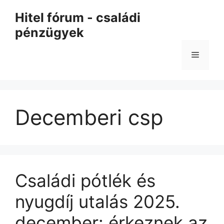
Kilépés
Hitel fórum - családi
a
pénzügyek
tartalomba
Menü
Decemberi csp
Családi pótlék és
nyugdíj utalás 2025.
december: érkeznek az