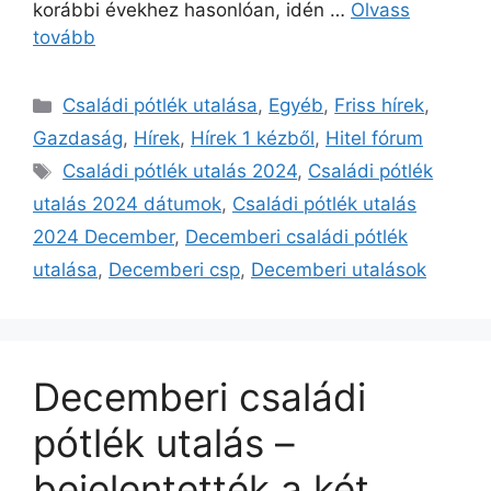
korábbi évekhez hasonlóan, idén …
Olvass
tovább
Kategória
Családi pótlék utalása
,
Egyéb
,
Friss hírek
,
Gazdaság
,
Hírek
,
Hírek 1 kézből
,
Hitel fórum
Címkék
Családi pótlék utalás 2024
,
Családi pótlék
utalás 2024 dátumok
,
Családi pótlék utalás
2024 December
,
Decemberi családi pótlék
utalása
,
Decemberi csp
,
Decemberi utalások
Decemberi családi
pótlék utalás –
bejelentették a két