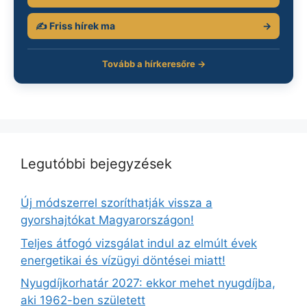
✍️ Friss hírek ma
→
Tovább a hírkeresőre →
Legutóbbi bejegyzések
Új módszerrel szoríthatják vissza a
gyorshajtókat Magyarországon!
Teljes átfogó vizsgálat indul az elmúlt évek
energetikai és vízügyi döntései miatt!
Nyugdíjkorhatár 2027: ekkor mehet nyugdíjba,
aki 1962-ben született