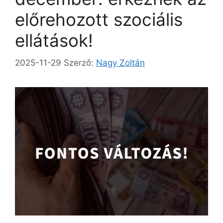
előrehozott szociális
ellátások!
2025-11-29
Szerző:
Nagy Zoltán