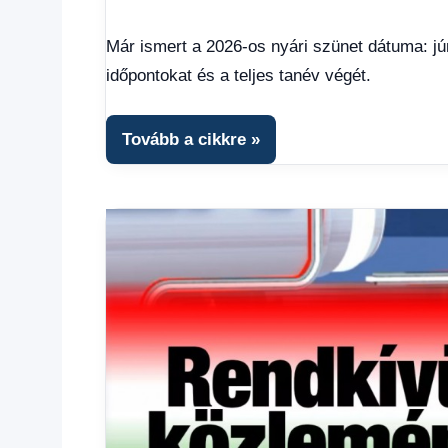
Egyéb
,
Friss
Már ismert a 2026-os nyári szünet dátuma: jú
hírek
,
időpontokat és a teljes tanév végét.
Gazdaság
,
Hírek
,
Hírek
Tovább a cikkre
1
kézből
,
Hitel
fórum
,
Színes
hírek
,
Top
hírek