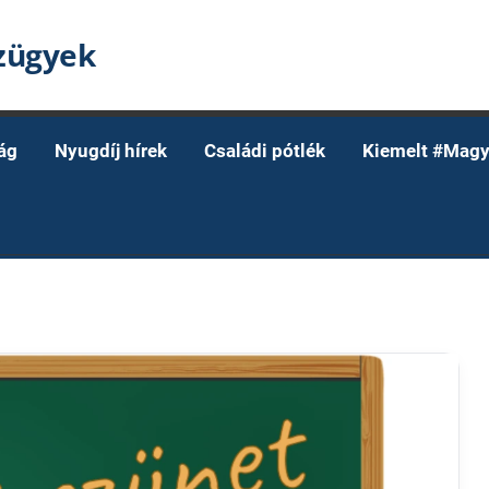
nzügyek
ág
Nyugdíj hírek
Családi pótlék
Kiemelt #Magy