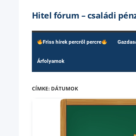
Skip
Hitel fórum – családi pé
to
content
Friss hírek percről percre
Gazdas
Árfolyamok
CÍMKE:
DÁTUMOK