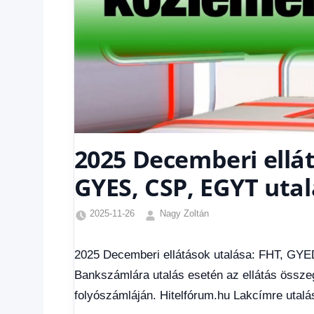
2025 Decemberi ellát
GYES, CSP, EGYT utal
2025-11-26
Nagy Zoltán
Családi
pótlék
2025 Decemberi ellátások utalása: FHT, GYE
utalása
,
Bankszámlára utalás esetén az ellátás összege
Egyéb
,
Friss
folyószámláján. Hitelfórum.hu Lakcímre utalá
hírek
,