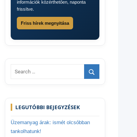
információk közérthetően, naponta
frissítve.
Friss hírek megnyitása
Search
for:
Search
LEGUTÓBBI BEJEGYZÉSEK
Üzemanyag árak: ismét olcsóbban
tankolhatunk!