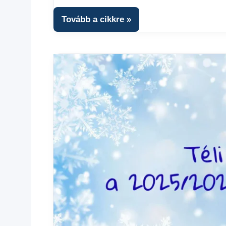
Gazdaság
,
Hírek
,
Tovább a cikkre
Hírek
1
kézből
,
Hitel
fórum
,
Színes
hírek