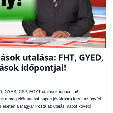
ások utalása: FHT, GYED,
ások időpontjai!
D, GYES, CSP, EGYT utalások időpontjai!
 a megjelölt utalási napon jóváírásra kerül az ügyfél
s esetén a Magyar Posta az utalási napot követő