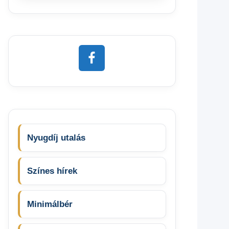
Nyugdíj utalás
Színes hírek
Minimálbér