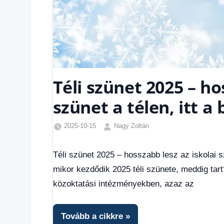
Téli szünet 2025 – ho
szünet a télen, itt a 
2025-10-15
Nagy Zoltán
Egyéb
,
Friss
Téli szünet 2025 – hosszabb lesz az iskolai sz
hírek
,
mikor kezdődik 2025 téli szünete, meddig tar
Gazdaság
,
Hírek
,
közoktatási intézményekben, azaz az
Hírek
1
kézből
,
Tovább a cikkre