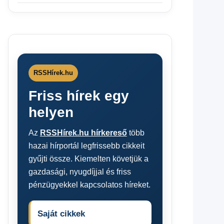
RSSHírek.hu
Friss hírek egy
helyen
Az
RSSHírek.hu hírkereső
több
hazai hírportál legfrissebb cikkeit
gyűjti össze. Kiemelten követjük a
gazdasági, nyugdíjjal és friss
pénzügyekkel kapcsolatos híreket.
Saját cikkek