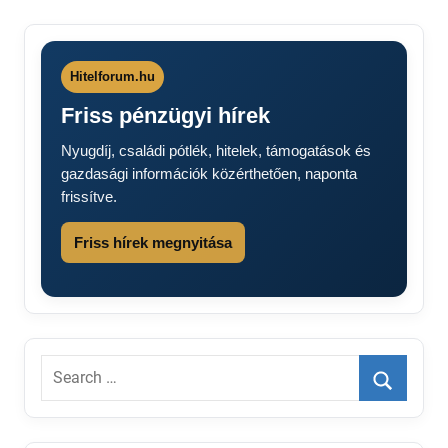
Hitelforum.hu
Friss pénzügyi hírek
Nyugdíj, családi pótlék, hitelek, támogatások és
gazdasági információk közérthetően, naponta
frissítve.
Friss hírek megnyitása
Search
for:
Search