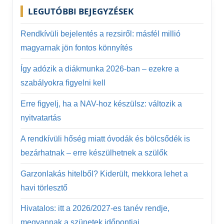
LEGUTÓBBI BEJEGYZÉSEK
Rendkívüli bejelentés a rezsiről: másfél millió
magyarnak jön fontos könnyítés
Így adózik a diákmunka 2026-ban – ezekre a
szabályokra figyelni kell
Erre figyelj, ha a NAV-hoz készülsz: változik a
nyitvatartás
A rendkívüli hőség miatt óvodák és bölcsődék is
bezárhatnak – erre készülhetnek a szülők
Garzonlakás hitelből? Kiderült, mekkora lehet a
havi törlesztő
Hivatalos: itt a 2026/2027-es tanév rendje,
megvannak a szünetek időpontjai