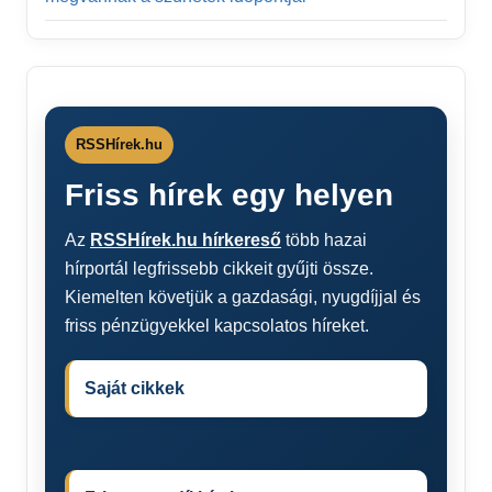
RSSHírek.hu
Friss hírek egy helyen
Az
RSSHírek.hu hírkereső
több hazai
hírportál legfrissebb cikkeit gyűjti össze.
Kiemelten követjük a gazdasági, nyugdíjjal és
friss pénzügyekkel kapcsolatos híreket.
Saját cikkek