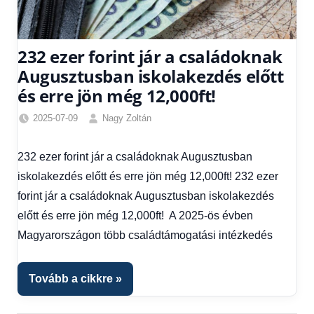
232 ezer forint jár a családoknak
Augusztusban iskolakezdés előtt
és erre jön még 12,000ft!
2025-07-09
Nagy Zoltán
Egyéb
,
Friss
232 ezer forint jár a családoknak Augusztusban
hírek
,
iskolakezdés előtt és erre jön még 12,000ft! 232 ezer
Gazdaság
,
Hírek
,
forint jár a családoknak Augusztusban iskolakezdés
Hírek
előtt és erre jön még 12,000ft! A 2025-ös évben
1
Magyarországon több családtámogatási intézkedés
kézből
,
Hitel
fórum
Tovább a cikkre