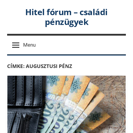
Skip
Hitel fórum – családi
to
pénzügyek
content
Menu
CÍMKE:
AUGUSZTUSI PÉNZ