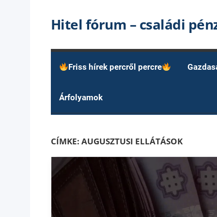
Skip
Hitel fórum – családi pé
to
content
Friss hírek percről percre
Gazdas
Árfolyamok
CÍMKE:
AUGUSZTUSI ELLÁTÁSOK