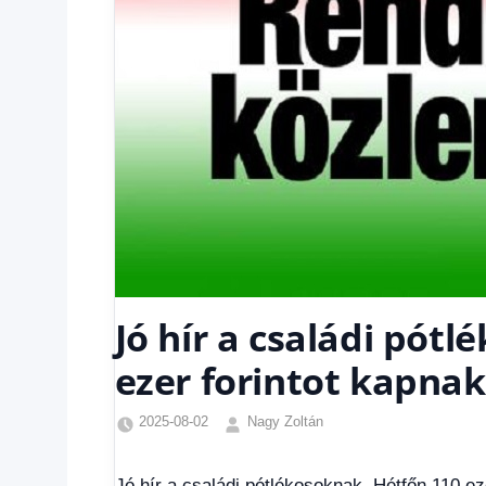
Jó hír a családi pót
ezer forintot kapna
2025-08-02
Nagy Zoltán
Családi
pótlék
Jó hír a családi pótlékosoknak, Hétfőn 110 ez