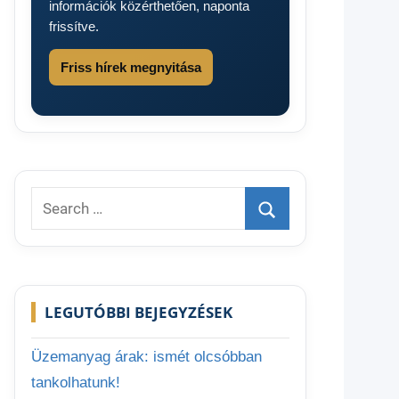
információk közérthetően, naponta
frissítve.
Friss hírek megnyitása
Search
for:
Search
LEGUTÓBBI BEJEGYZÉSEK
Üzemanyag árak: ismét olcsóbban
tankolhatunk!