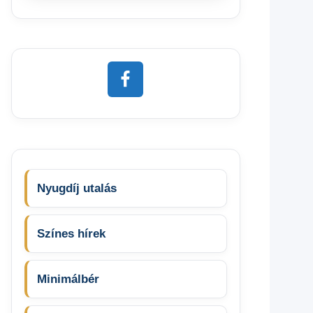
Nyugdíj utalás
Színes hírek
Minimálbér