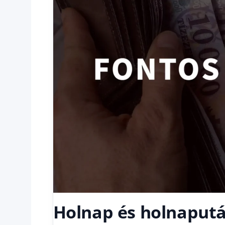
Holnap és holnaput