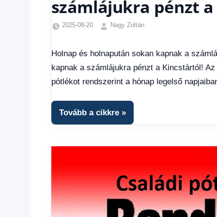
számlájukra pénzt a 
2025-08-20
Nagy Zoltán
Családi
pótlék
Holnap és holnapután sokan kapnak a számláj
utalása
,
kapnak a számlájukra pénzt a Kincstártól! Az
Egyéb
,
Friss
pótlékot rendszerint a hónap legelső napjaiban
hírek
,
Gazdaság
,
Hírek
,
Tovább a cikkre
Hírek
1
kézből
,
Hitel
fórum