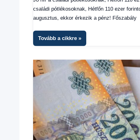
utalása
,
családi pótlékosoknak, Hétfőn 110 ezer forin
Egyéb
,
Friss
augusztus, ekkor érkezik a pénz! Főszabály
hírek
,
Gazdaság
,
Hírek
,
Tovább a cikkre
Hírek
1
kézből
,
Hitel
fórum