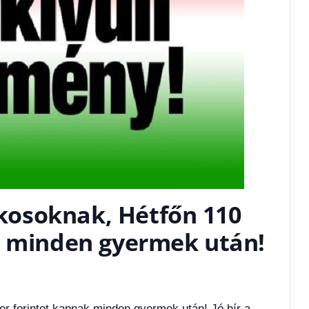
lékosoknak, Hétfőn 110
k minden gyermek után!
er forintot kapnak minden gyermek után! Jó hír a