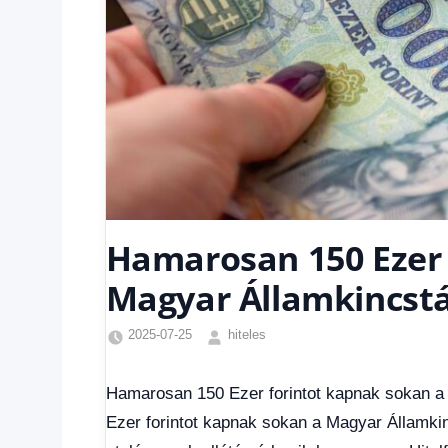
Hamarosan 150 Ezer 
Magyar Államkincstá
2025-07-25
hiteles
Családi
pótlék
Hamarosan 150 Ezer forintot kapnak sokan a
utalása
,
Ezer forintot kapnak sokan a Magyar Államkinc
Friss
hírek
,