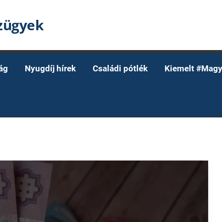
nzügyek
ág
Nyugdíj hírek
Családi pótlék
Kiemelt #Magy