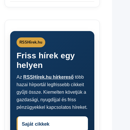
RSSHírek.hu
Friss hírek egy
helyen
Az
RSSHírek.hu hírkereső
több
hazai hírportál legfrissebb cikkeit
gyűjti össze. Kiemelten követjük a
gazdasági, nyugdíjjal és friss
pénzügyekkel kapcsolatos híreket.
Saját cikkek