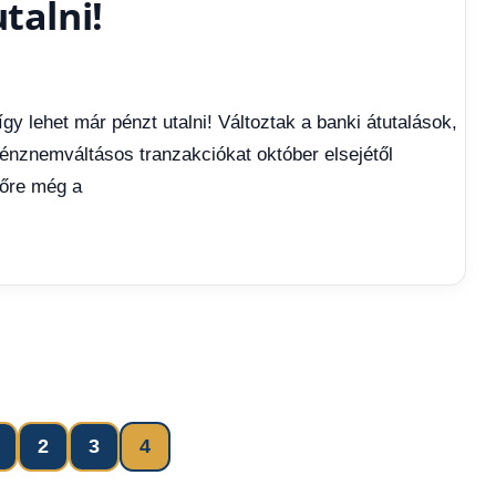
talni!
gy lehet már pénzt utalni! Változtak a banki átutalások,
pénznemváltásos tranzakciókat október elsejétől
előre még a
ous
2
3
4
Bejegyzések