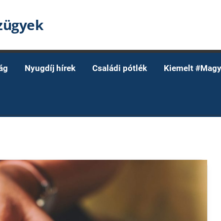
nzügyek
ág
Nyugdíj hírek
Családi pótlék
Kiemelt #Magy