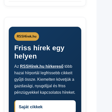
RSSHírek.hu
Friss hírek egy
helyen
Az
RSSHírek.hu hírkereső
több
hazai hírportál legfrissebb cikkeit
gyűjti össze. Kiemelten követjük a
gazdasági, nyugdíjjal és friss
pénzügyekkel kapcsolatos híreket.
Saját cikkek