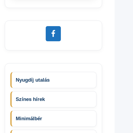
Nyugdíj utalás
Színes hírek
Minimálbér