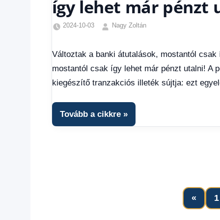
így lehet már pénzt u
2024-10-03
Nagy Zoltán
Egyéb
,
Friss
Változtak a banki átutalások, mostantól csak í
hírek
,
mostantól csak így lehet már pénzt utalni! A 
Gazdaság
,
Hírek
,
kiegészítő tranzakciós illeték sújtja: ezt egy
Hírek
1
kézből
Tovább a cikkre
Previ
«
1
Posts