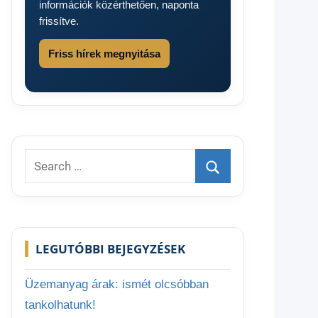
információk közérthetően, naponta
frissítve.
Friss hírek megnyitása
Search
for:
Search
LEGUTÓBBI BEJEGYZÉSEK
Üzemanyag árak: ismét olcsóbban
tankolhatunk!