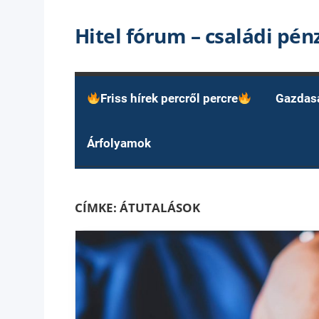
Skip
Hitel fórum – családi pé
to
content
Friss hírek percről percre
Gazdas
Árfolyamok
CÍMKE:
ÁTUTALÁSOK