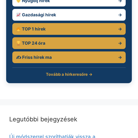
Nyugdíj hírek
→
Gazdasági hírek
→
TOP 1 hírek
→
TOP 24 óra
→
✍️ Friss hírek ma
→
Tovább a hírkeresőre →
Legutóbbi bejegyzések
Új módszerrel szoríthatják vissza a