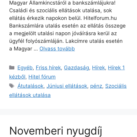
Magyar Államkincstáról a bankszámlájukra!
Családi és szociális ellátások utalása, sok
ellátás érkezik napokon belül. Hitelforum.hu
Bankszámlára utalás esetén az ellátás összege
a megjelölt utalási napon jóváírásra kerül az
ügyfél folyószámláján. Lakcímre utalás esetén
a Magyar …
Olvass tovább
Kategória
Egyéb
,
Friss hírek
,
Gazdaság
,
Hírek
,
Hírek 1
kézből
,
Hitel fórum
Címkék
Átutalások
,
Júniusi ellátások
,
pénz
,
Szociális
ellátások utalása
Novemberi nyugdíj