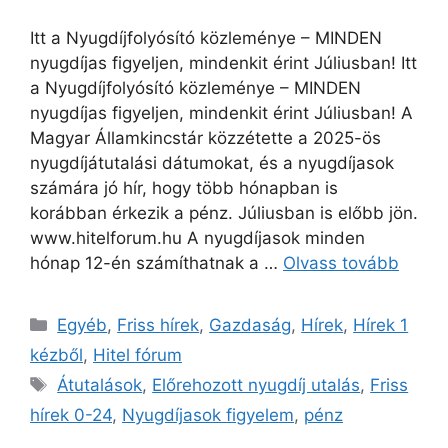
Itt a Nyugdíjfolyósító közleménye – MINDEN
nyugdíjas figyeljen, mindenkit érint Júliusban! Itt
a Nyugdíjfolyósító közleménye – MINDEN
nyugdíjas figyeljen, mindenkit érint Júliusban! A
Magyar Államkincstár közzétette a 2025-ös
nyugdíjátutalási dátumokat, és a nyugdíjasok
számára jó hír, hogy több hónapban is
korábban érkezik a pénz. Júliusban is előbb jön.
www.hitelforum.hu A nyugdíjasok minden
hónap 12-én számíthatnak a …
Olvass tovább
Kategória
Egyéb
,
Friss hírek
,
Gazdaság
,
Hírek
,
Hírek 1
kézből
,
Hitel fórum
Címkék
Átutalások
,
Előrehozott nyugdíj utalás
,
Friss
hírek 0-24
,
Nyugdíjasok figyelem
,
pénz