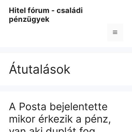
Kilépés
Hitel fórum - családi
a
pénzügyek
tartalomba
Menü
Átutalások
A Posta bejelentette
mikor érkezik a pénz,
van aki duplát fog