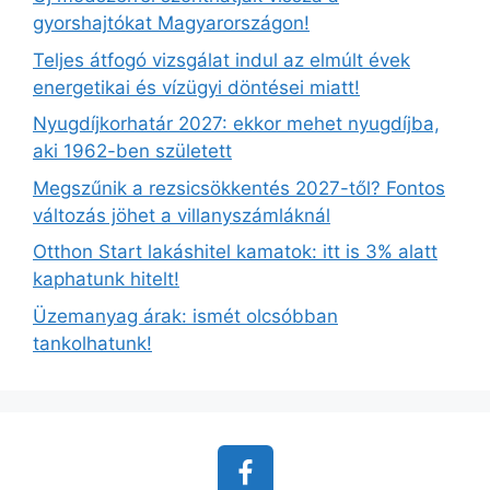
gyorshajtókat Magyarországon!
Teljes átfogó vizsgálat indul az elmúlt évek
energetikai és vízügyi döntései miatt!
Nyugdíjkorhatár 2027: ekkor mehet nyugdíjba,
aki 1962-ben született
Megszűnik a rezsicsökkentés 2027-től? Fontos
változás jöhet a villanyszámláknál
Otthon Start lakáshitel kamatok: itt is 3% alatt
kaphatunk hitelt!
Üzemanyag árak: ismét olcsóbban
tankolhatunk!