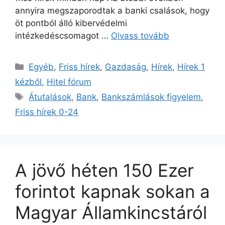
annyira megszaporodtak a banki csalások, hogy
öt pontból álló kibervédelmi
intézkedéscsomagot …
Olvass tovább
Kategória
Egyéb
,
Friss hírek
,
Gazdaság
,
Hírek
,
Hírek 1
kézből
,
Hitel fórum
Címkék
Átutalások
,
Bank
,
Bankszámlások figyelem
,
Friss hírek 0-24
A jövő héten 150 Ezer
forintot kapnak sokan a
Magyar Államkincstáról