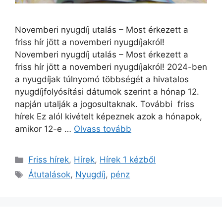
Novemberi nyugdíj utalás – Most érkezett a
friss hír jött a novemberi nyugdíjakról!
Novemberi nyugdíj utalás – Most érkezett a
friss hír jött a novemberi nyugdíjakról! 2024-ben
a nyugdíjak túlnyomó többségét a hivatalos
nyugdíjfolyósítási dátumok szerint a hónap 12.
napján utalják a jogosultaknak. További friss
hírek Ez alól kivételt képeznek azok a hónapok,
amikor 12-e …
Olvass tovább
Kategória
Friss hírek
,
Hírek
,
Hírek 1 kézből
Címkék
Átutalások
,
Nyugdíj
,
pénz