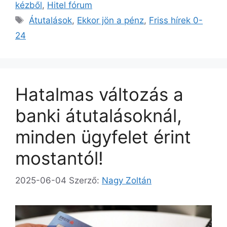
kézből
,
Hitel fórum
Címkék
Átutalások
,
Ekkor jön a pénz
,
Friss hírek 0-
24
Hatalmas változás a
banki átutalásoknál,
minden ügyfelet érint
mostantól!
2025-06-04
Szerző:
Nagy Zoltán