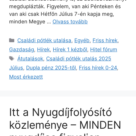
megduplázták. Figyelem, van aki Pénteken és
van aki csak Hétfőn Július 7-én kapja meg,
minden Megye …
Olvass tovább
Kategória
Családi pótlék utalása
,
Egyéb
,
Friss hírek
,
Gazdaság
,
Hírek
,
Hírek 1 kézből
,
Hitel fórum
Címkék
Átutalások
,
Családi pótlék utalás 2025
Július
,
Dupla pénz 2025-től
,
Friss hírek 0-24
,
Most érkezett
Itt a Nyugdíjfolyósító
közleménye – MINDEN