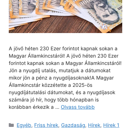
A jövő héten 230 Ezer forintot kapnak sokan a
Magyar Államkincstáról! A jövő héten 230 Ezer
forintot kapnak sokan a Magyar Államkincstáról!
Jön a nyugdíj utalás, mutatjuk a dátumokat
mikor jön a pénz a nyugdíjasoknak!A Magyar
Államkincstár közzétette a 2025-ös
nyugdíjátutalási dátumokat, és a nyugdíjasok
számára jó hír, hogy több hónapban is
korábban érkezik a …
Olvass tovább
Kategória
Egyéb
,
Friss hírek
,
Gazdaság
,
Hírek
,
Hírek 1