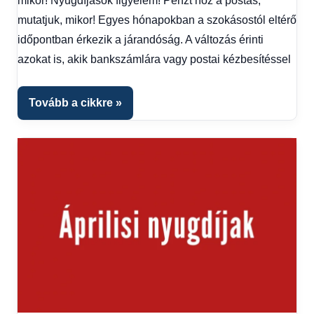
mikor! Nyugdíjasok figyelem! Pénzt hoz a postás,
Hírek
1
mutatjuk, mikor! Egyes hónapokban a szokásostól eltérő
kézből
időpontban érkezik a járandóság. A változás érinti
azokat is, akik bankszámlára vagy postai kézbesítéssel
Tovább a cikkre