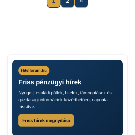
Next
1
2
»
Bejegyzések
Posts
lapozása
Hitelforum.hu
Friss pénzügyi hírek
Nyugdíj, családi pótlék, hitelek, támogatások és
gazdasági információk közérthetően, naponta
frissítve.
Friss hírek megnyitása