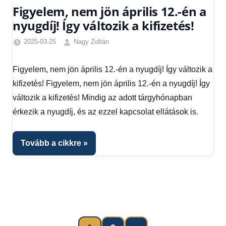
Figyelem, nem jön április 12.-én a
nyugdíj! Így változik a kifizetés!
2025-03-25
Nagy Zoltán
Egyéb
,
Friss
Figyelem, nem jön április 12.-én a nyugdíj! Így változik a
hírek
,
kifizetés! Figyelem, nem jön április 12.-én a nyugdíj! Így
Gazdaság
,
Hírek
,
változik a kifizetés! Mindig az adott tárgyhónapban
Hírek
érkezik a nyugdíj, és az ezzel kapcsolat ellátások is.
1
kézből
,
Hitel
Tovább a cikkre
fórum