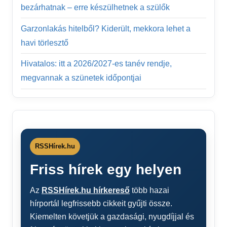
bezárhatnak – erre készülhetnek a szülők
Garzonlakás hitelből? Kiderült, mekkora lehet a
havi törlesztő
Hivatalos: itt a 2026/2027-es tanév rendje,
megvannak a szünetek időpontjai
RSSHírek.hu
Friss hírek egy helyen
Az
RSSHírek.hu hírkereső
több hazai
hírportál legfrissebb cikkeit gyűjti össze.
Kiemelten követjük a gazdasági, nyugdíjjal és