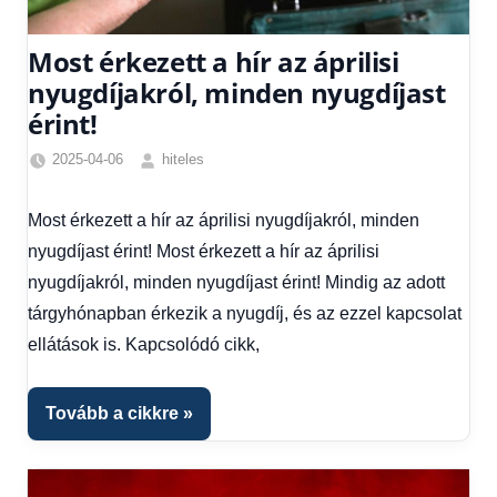
Most érkezett a hír az áprilisi
nyugdíjakról, minden nyugdíjast
érint!
2025-04-06
hiteles
Friss
hírek
,
Most érkezett a hír az áprilisi nyugdíjakról, minden
Hírek
,
nyugdíjast érint! Most érkezett a hír az áprilisi
Hírek
1
nyugdíjakról, minden nyugdíjast érint! Mindig az adott
kézből
tárgyhónapban érkezik a nyugdíj, és az ezzel kapcsolat
ellátások is. Kapcsolódó cikk,
Tovább a cikkre