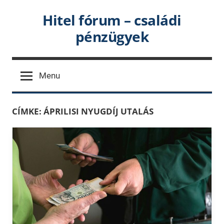
Skip
Hitel fórum – családi
to
pénzügyek
content
Menu
CÍMKE:
ÁPRILISI NYUGDÍJ UTALÁS