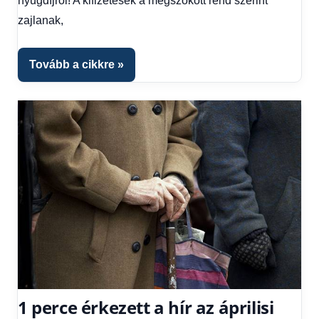
nyugdíjról! A kifizetések a megszokott rend szerint
1
zajlanak,
kézből
,
Hitel
fórum
Tovább a cikkre
1 perce érkezett a hír az áprilisi