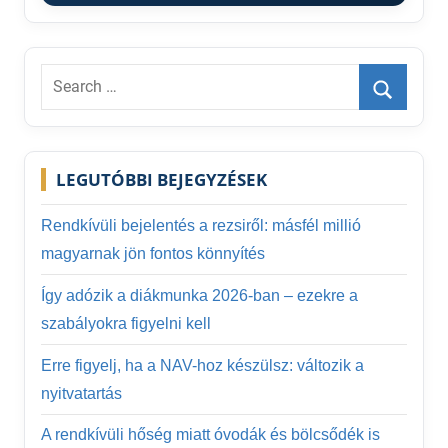
Search
for:
Search
LEGUTÓBBI BEJEGYZÉSEK
Rendkívüli bejelentés a rezsiről: másfél millió
magyarnak jön fontos könnyítés
Így adózik a diákmunka 2026-ban – ezekre a
szabályokra figyelni kell
Erre figyelj, ha a NAV-hoz készülsz: változik a
nyitvatartás
A rendkívüli hőség miatt óvodák és bölcsődék is