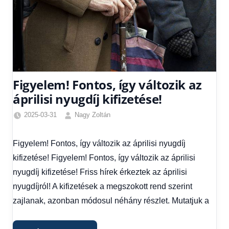
Figyelem! Fontos, így változik az
áprilisi nyugdíj kifizetése!
2025-03-31
Nagy Zoltán
Egyéb
,
Friss
Figyelem! Fontos, így változik az áprilisi nyugdíj
hírek
,
kifizetése! Figyelem! Fontos, így változik az áprilisi
Gazdaság
,
Hírek
,
nyugdíj kifizetése! Friss hírek érkeztek az áprilisi
Hírek
nyugdíjról! A kifizetések a megszokott rend szerint
1
zajlanak, azonban módosul néhány részlet. Mutatjuk a
kézből
,
Hitel
fórum