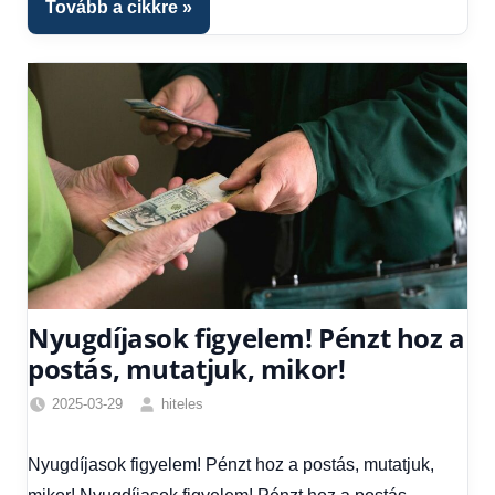
Tovább a cikkre
Nyugdíjasok figyelem! Pénzt hoz a
postás, mutatjuk, mikor!
2025-03-29
hiteles
Friss
hírek
,
Nyugdíjasok figyelem! Pénzt hoz a postás, mutatjuk,
Hírek
,