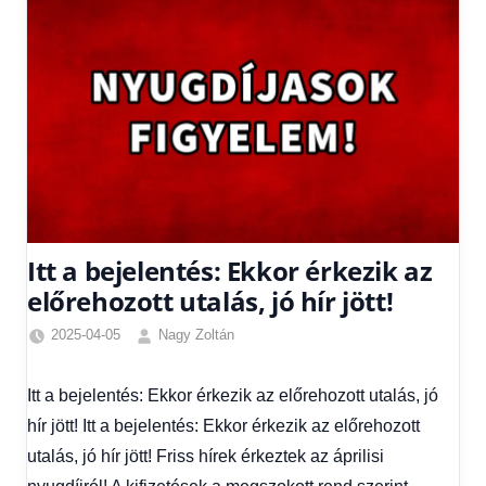
Itt a bejelentés: Ekkor érkezik az
előrehozott utalás, jó hír jött!
2025-04-05
Nagy Zoltán
Egyéb
,
Friss
Itt a bejelentés: Ekkor érkezik az előrehozott utalás, jó
hírek
,
hír jött! Itt a bejelentés: Ekkor érkezik az előrehozott
Gazdaság
,
Hírek
,
utalás, jó hír jött! Friss hírek érkeztek az áprilisi
Hírek