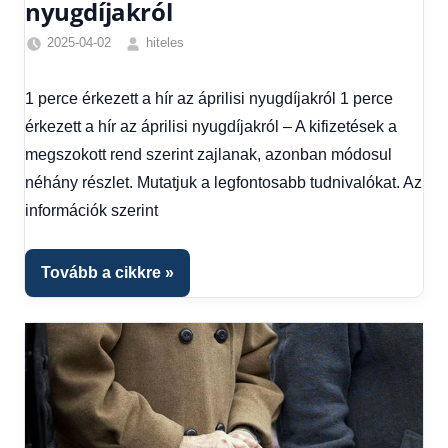
nyugdíjakról
2025-04-02
hiteles
Friss
hírek
,
1 perce érkezett a hír az áprilisi nyugdíjakról 1 perce
Hírek
,
érkezett a hír az áprilisi nyugdíjakról – A kifizetések a
Hírek
1
megszokott rend szerint zajlanak, azonban módosul
kézből
néhány részlet. Mutatjuk a legfontosabb tudnivalókat. Az
információk szerint
Tovább a cikkre