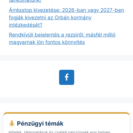
tankolhatunk!
Árrésstop kivezetése: 2026-ban vagy 2027-ben
fogják kivezetni az Orbán kormány
intézkedését?
Rendkívüli bejelentés a rezsiről: másfél millió
magyarnak jön fontos könnyítés
Pénzügyi témák
Hitelek, támogatások és családi pénzügyek egy helyen.