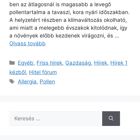
ben az átlagosnál is magasabb a levegő
pollentartalma a tavaszi, kora nyári időszakban.
A helyzetért részben a klímaváltozás okolható,
ami miatt a melegebb évszakok kitolódnak, így
a növények előbb kezdenek virágozni, és …
Olvass tovább
Kategória
Egyéb
,
Friss hírek
,
Gazdaság
,
Hírek
,
Hírek 1
kézből
,
Hitel fórum
Címkék
Allergia
,
Pollen
Keresés: