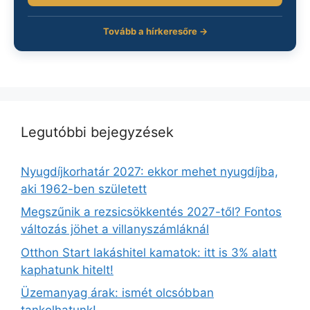
Tovább a hírkeresőre →
Legutóbbi bejegyzések
Nyugdíjkorhatár 2027: ekkor mehet nyugdíjba,
aki 1962-ben született
Megszűnik a rezsicsökkentés 2027-től? Fontos
változás jöhet a villanyszámláknál
Otthon Start lakáshitel kamatok: itt is 3% alatt
kaphatunk hitelt!
Üzemanyag árak: ismét olcsóbban