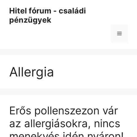
Kilépés
Hitel fórum - családi
a
pénzügyek
tartalomba
Menü
Allergia
Erős pollenszezon vár
az allergiásokra, nincs
menekvés idén nyáron!