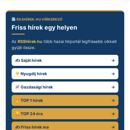
RSSHÍREK.HU HÍRKERESŐ
Friss hírek egy helyen
Az
RSSHírek.hu
több hazai hírportál legfrissebb cikkeit
gyűjti össze.
✍️ Saját hírek
→
Nyugdíj hírek
→
Gazdasági hírek
→
TOP 1 hírek
→
TOP 24 óra
→
✍️ Friss hírek ma
→