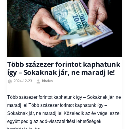
Több százezer forintot kaphatunk
így – Sokaknak jár, ne maradj le!
2024-12-23
hiteles
Friss
hírek
,
Több százezer forintot kaphatunk így – Sokaknak jár, ne
Hírek
,
maradj le! Több százezer forintot kaphatunk így –
Hírek
1
Sokaknak jár, ne maradj le! Közeledik az év vége, ezzel
kézből
együtt pedig az adó-visszatérítési lehetőségek