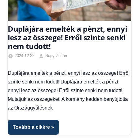
Duplájára emelték a pénzt, ennyi
lesz az összege! Erről szinte senki
nem tudott!
2024-12-22
Nagy Zoltán
Egyéb
,
Friss
Duplájára emelték a pénzt, ennyi lesz az összege! Erről
hírek
,
szinte senki nem tudott! Duplájára emelték a pénzt,
Gazdaság
,
Hírek
,
ennyi lesz az összege! Erről szinte senki nem tudott!
Hírek
Mutatjuk az összegeket! A kormány kedden benyújtotta
1
az Országgyűlésnek
kézből
,
Hitel
fórum
Tovább a cikkre