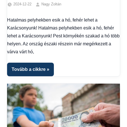
2024-12-22
Nagy Zoltán
Egyéb
,
Friss
Hatalmas pelyhekben esik a hó, fehér lehet a
hírek
,
Karácsonyunk! Hatalmas pelyhekben esik a hó, fehér
Hírek
1
lehet a Karácsonyunk! Pest környékén szakad a hó több
kézből
,
helyen. Az ország északi részein már megérkezett a
Időjárás
várva várt hó,
Tovább a cikkre