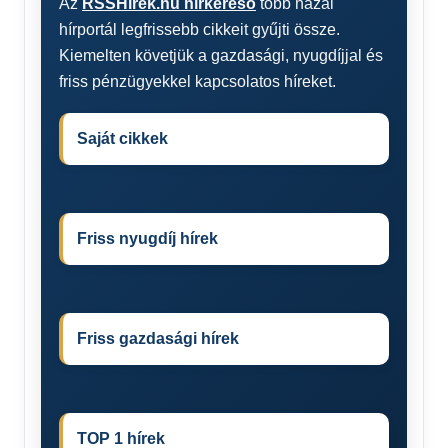
Az
RSSHírek.hu hírkereső
több hazai
hírportál legfrissebb cikkeit gyűjti össze.
Kiemelten követjük a gazdasági, nyugdíjjal és
friss pénzügyekkel kapcsolatos híreket.
Saját cikkek
Friss nyugdíj hírek
Friss gazdasági hírek
TOP 1 hírek