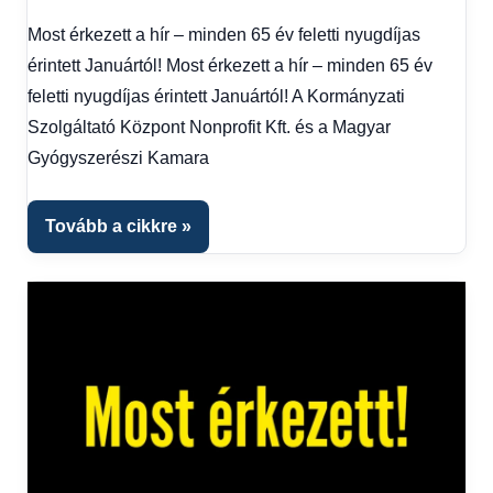
Friss
Most érkezett a hír – minden 65 év feletti nyugdíjas
hírek
,
érintett Januártól! Most érkezett a hír – minden 65 év
Gazdaság
,
Hírek
,
feletti nyugdíjas érintett Januártól! A Kormányzati
Hírek
Szolgáltató Központ Nonprofit Kft. és a Magyar
1
Gyógyszerészi Kamara
kézből
,
Hitel
fórum
Tovább a cikkre