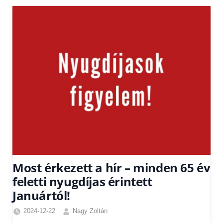
Most érkezett a hír – minden 65 év
feletti nyugdíjas érintett
Januártól!
2024-12-22
Nagy Zoltán
Egyéb
,