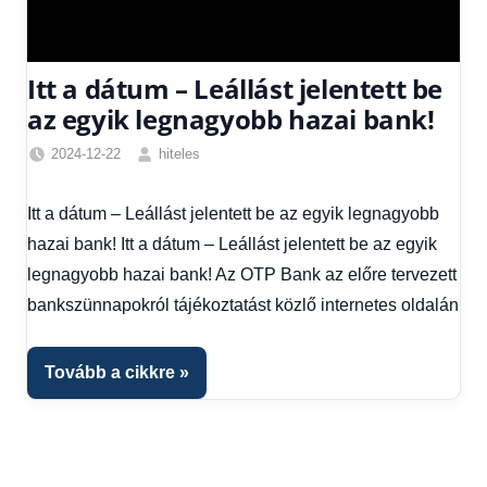
Itt a dátum – Leállást jelentett be
az egyik legnagyobb hazai bank!
2024-12-22
hiteles
Friss
hírek
,
Itt a dátum – Leállást jelentett be az egyik legnagyobb
Hírek
,
hazai bank! Itt a dátum – Leállást jelentett be az egyik
Hírek
1
legnagyobb hazai bank! Az OTP Bank az előre tervezett
kézből
bankszünnapokról tájékoztatást közlő internetes oldalán
Tovább a cikkre