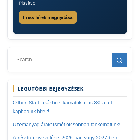
frissítve.
Friss hírek megnyitása
Search
for:
Search
LEGUTÓBBI BEJEGYZÉSEK
Otthon Start lakáshitel kamatok: itt is 3% alatt
kaphatunk hitelt!
Üzemanyag árak: ismét olcsóbban tankolhatunk!
Árrésstop kivezetése: 2026-ban vagy 2027-ben