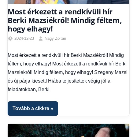
Most érkezett a rendkívüli hír
Berki Mazsiékról! Mindig féltem,
hogy elhagy!
2024-12-23
Nagy Zoltán
Egyéb
,
Hírek
,
Most érkezett a rendkívüli hír Berki Mazsiékról! Mindig
Hírek
féltem, hogy elhagy! Most érkezett a rendkívüli hír Berki
1
kézből
Mazsiékról! Mindig féltem, hogy elhagy! Szegény Mazsi
és új párja kiesett! Hiába teljesítettek végig jól a
feladatokban, Berki
Tovább a cikkre